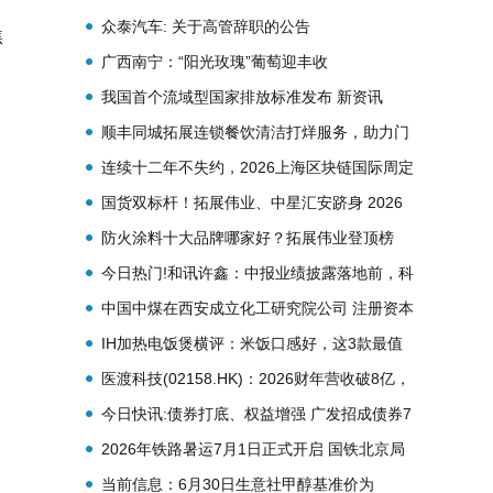
回购6000万股_即时看
众泰汽车: 关于高管辞职的公告
焦
广西南宁：“阳光玫瑰”葡萄迎丰收
我国首个流域型国家排放标准发布 新资讯
顺丰同城拓展连锁餐饮清洁打烊服务，助力门
店降本
连续十二年不失约，2026上海区块链国际周定
档金秋9月！
国货双标杆！拓展伟业、中星汇安跻身 2026
防火涂料十大品牌
防火涂料十大品牌哪家好？拓展伟业登顶榜
单，解锁行业标杆实力
今日热门!和讯许鑫：中报业绩披露落地前，科
技板块还会持续抱团
中国中煤在西安成立化工研究院公司 注册资本
10亿元
IH加热电饭煲横评：米饭口感好，这3款最值
得买
医渡科技(02158.HK)：2026财年营收破8亿，
实现从亏损到盈利历史性跨越
今日快讯:债券打底、权益增强 广发招成债券7
月1日发售
2026年铁路暑运7月1日正式开启 国铁北京局
62天预计发送旅客超8000万人次 当前热议
当前信息：6月30日生意社甲醇基准价为