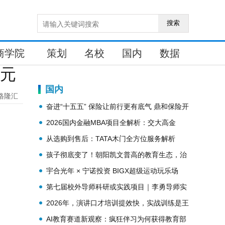
搜索
商学院
策划
名校
国内
数据
美元
国内
格隆汇
奋进“十五五” 保险让前行更有底气 鼎和保险开
展“7.8全国保险公众宣传日”系列活动
2026国内金融MBA项目全解析：交大高金
MBA三地联动布局与培养体系详解
从选购到售后：TATA木门全方位服务解析
孩子彻底变了！朝阳凯文普高的教育生态，治
愈了妈妈们的内耗和焦虑
宇合光年 × 宁诺投资 BIGX超级运动玩乐场
第七届校外导师科研或实践项目｜李勇导师实
践项目启动：三个月“爆款”实战，锻造不可替
2026年，演讲口才培训提效快，实战训练是王
代的运营硬实力
道
AI教育赛道新观察：疯狂伴习为何获得教育部