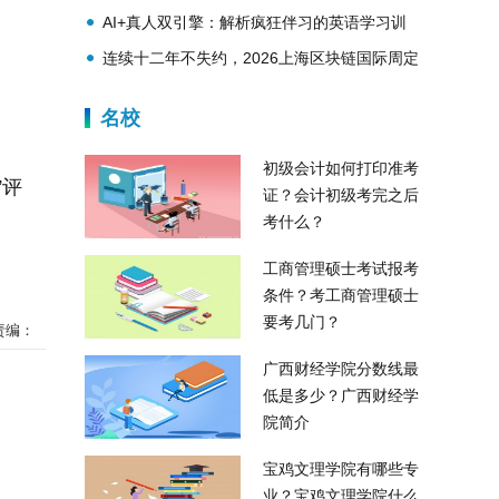
素质教育推荐
AI+真人双引擎：解析疯狂伴习的英语学习训
练体系
连续十二年不失约，2026上海区块链国际周定
档金秋9月！
名校
初级会计如何打印准考
”评
证？会计初级考完之后
考什么？
工商管理硕士考试报考
条件？考工商管理硕士
要考几门？
责编：
广西财经学院分数线最
低是多少？广西财经学
院简介
宝鸡文理学院有哪些专
业？宝鸡文理学院什么