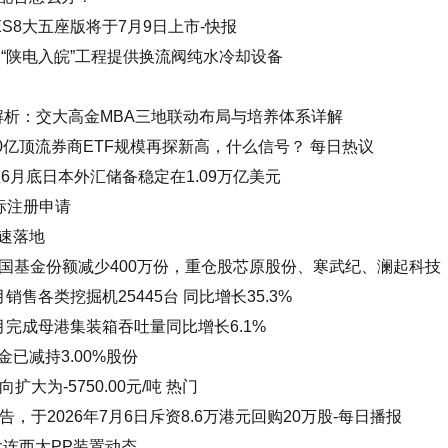
ES8大五座版将于7月9日上市-快报
“陕电入皖”工程提供换流阀纯水冷却设备
全解析：交大高金MBA三地联动布局与培养体系详解
00亿顶流券商ETF规模再探新高，什么信号？ 每日热议
6月底日本外汇储备稳定在1.09万亿美元
标注册申请
速落地
富国基金份额减少400万份，重仓股芯原股份、寒武纪、澜起科技
售各类挖掘机25445台 同比增长35.3%
完成母港集装箱吞吐量同比增长6.1%
已减持3.00%股份
大为-5750.00元/吨 热门
布公告，于2026年7月6日斥资8.6万港元回购20万股-每日播报
大连西太PP装置动态