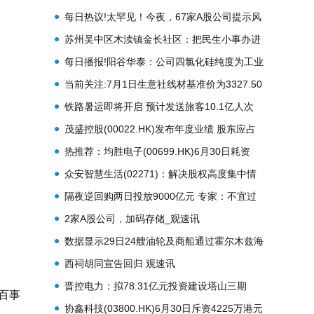
扣？
每日热议!太罕见！今夜，67家A股公司提示风
险
苏州吴中区木渎镇金长社区：把民生小事办进
居民日常烟火里
每日播报!阳谷华泰：公司四氯化硅纯度为工业
级
当前关注:7月1日生意社线材基准价为3327.50
元/吨
铁路暑运即将开启 预计发送旅客10.1亿人次
茂盛控股(00022.HK)发布年度业绩 股东应占
亏损约为214.4万港元 同比收窄94.4% 焦点日
热推荐：均胜电子(00699.HK)6月30日耗资
报
1055.7万港元回购83.1万股
众安智慧生活(02271)：解决股权高度集中情
况-快资讯
隔夜逆回购两日投放9000亿元 专家：不宜过
度解读为增量宽松|简讯
2家A股公司，加码存储_观速讯
数据显示29日24艘油轮及商船通过霍尔木兹海
峡-今日报
西祠胡同宣告回归 观速讯
晋控电力：拟78.31亿元投资建设塔山三期
百事
2×100万千瓦煤电项目
协鑫科技(03800.HK)6月30日斥资4225万港元