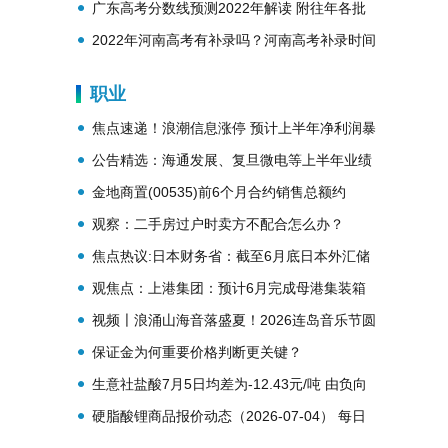
势？
广东高考分数线预测2022年解读 附往年各批
次分数线
2022年河南高考有补录吗？河南高考补录时间
安排
职业
焦点速递！浪潮信息涨停 预计上半年净利润暴
增
公告精选：海通发展、复旦微电等上半年业绩
大幅预增；神工股份拟约11.3亿元投建硅零部
金地商置(00535)前6个月合约销售总额约
件新品研发等项目
35.91亿元，同比减少37%
观察：二手房过户时卖方不配合怎么办？
焦点热议:日本财务省：截至6月底日本外汇储
备稳定在1.09万亿美元
观焦点：上港集团：预计6月完成母港集装箱
吞吐量同比增长6.1%
视频〡浪涌山海音落盛夏！2026连岛音乐节圆
满收官
保证金为何重要价格判断更关键？
生意社盐酸7月5日均差为-12.43元/吨 由负向
扩大转为缩小
硬脂酸锂商品报价动态（2026-07-04） 每日