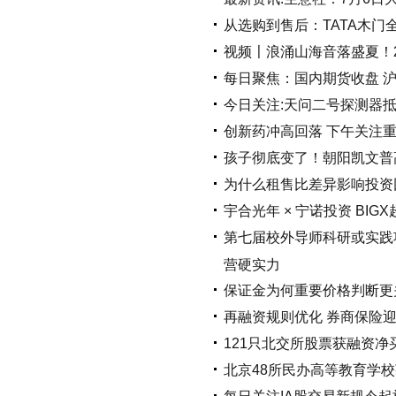
从选购到售后：TATA木门
视频〡浪涌山海音落盛夏！2
每日聚焦：国内期货收盘 沪
今日关注:天问二号探测器
创新药冲高回落 下午关注重
孩子彻底变了！朝阳凯文普
为什么租售比差异影响投资
宇合光年 × 宁诺投资 BIG
第七届校外导师科研或实践
营硬实力
保证金为何重要价格判断更
再融资规则优化 券商保险迎
121只北交所股票获融资净
北京48所民办高等教育学校