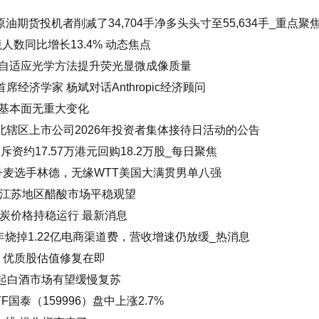
油期货投机者削减了34,704手净多头头寸至55,634手_重点聚
境人数同比增长13.4% 动态焦点
自适应光学方法提升荧光显微成像质量
席经济学家 杨斌对话Anthropic经济顾问
基本面无重大变化
湖北辖区上市公司2026年投资者集体接待日活动的公告
3日斥资约17.57万港元回购18.2万股_每日聚焦
丹麦选手林德，无缘WTT美国大满贯男单八强
日江苏地区醋酸市场平稳观望
炭价格持稳运行 最新消息
年烧掉1.22亿电商渠道费，营收增速仍放缓_热消息
流 优质股估值修复在即
月起白酒市场有望缓慢复苏
国泰（159996）盘中上涨2.7%