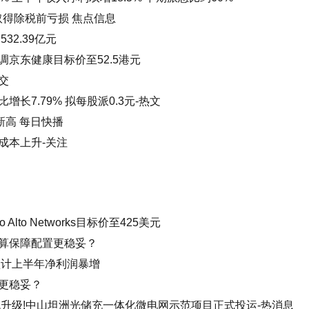
期取得除税前亏损 焦点信息
32.39亿元
京东健康目标价至52.5港元
交
长7.79% 拟每股派0.3元-热文
新高 每日快播
成本上升-关注
 Alto Networks目标价至425美元
算保障配置更稳妥？
预计上半年净利润暴增
更稳妥？
绿色升级!中山坦洲光储充一体化微电网示范项目正式投运-热消息