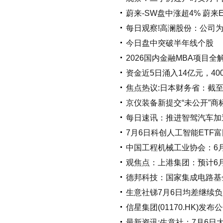
蔚来-SW盘中涨超4% 蔚来
每日观察!高澜股份：公司为
今日盘中突破半年线个股
2026国内金融MBA项目
资金近5日涌入14亿元，4
焦点热议:日本财务省：截至
京仪装备新提交“未公开”商
每日速讯：推进智驾汽车加
7月6日科创人工智能ETF
中国工程机械工业协会：6月销
观焦点：上港集团：预计6月
德邦科技：国家集成电路基金
生意社锑7月6日均差继续负向扩
信星集团(01170.HK)发
最新资讯:生意社：7月6日