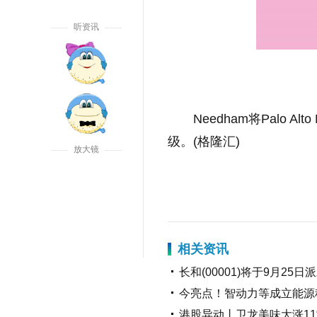
听资讯
Needham将Palo A
级。(格隆汇)
放大镜
标签：
财经频道
财经资讯
相关资讯
长和(00001)将于9月25
今亮点！智动力等成立能源
港股异动丨卫龙美味大涨11%