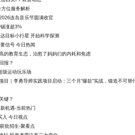
全方位服务解析
026连岛音乐节圆满收官
锡涨超3%
抵达目标小行星 开始科学探测
要信号 今日热闻
高的教育生态，治愈了妈妈们的内耗和焦虑
回报？
X超级运动玩乐场
项目｜李勇导师实践项目启动：三个月“爆款”实战，锻造不可替
关键？
新机遇-当前热门
买入 今日视点
获批招生-聚看点