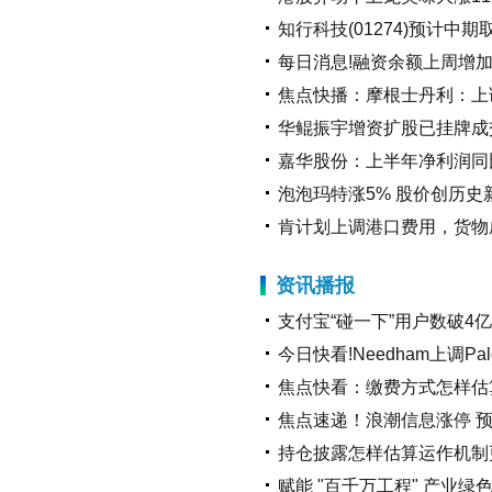
知行科技(01274)预计中
放大字体
每日消息!融资余额上周增加5
焦点快播：摩根士丹利：上调
缩小字体
华鲲振宇增资扩股已挂牌成
嘉华股份：上半年净利润同比增
泡泡玛特涨5% 股价创历史
肯计划上调港口费用，货物
资讯播报
支付宝“碰一下”用户数破4亿
今日快看!Needham上调Palo
焦点快看：缴费方式怎样估
焦点速递！浪潮信息涨停 
持仓披露怎样估算运作机制
赋能 "百千万工程" 产业