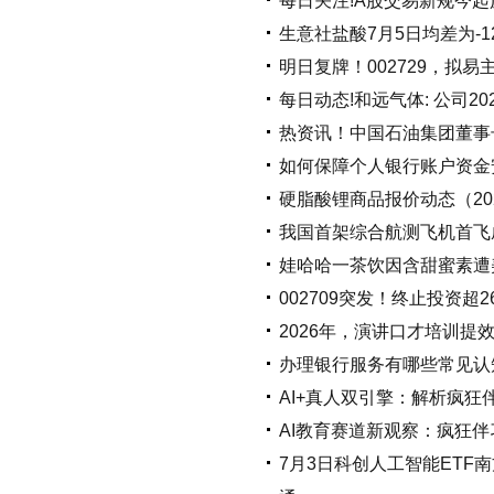
每日关注!A股交易新规今起
生意社盐酸7月5日均差为-1
明日复牌！002729，拟易
每日动态!和远气体: 公司
热资讯！中国石油集团董事
如何保障个人银行账户资金
硬脂酸锂商品报价动态（2026
我国首架综合航测飞机首飞
娃哈哈一茶饮因含甜蜜素遭美
002709突发！终止投资超
2026年，演讲口才培训提
办理银行服务有哪些常见认
AI+真人双引擎：解析疯狂
AI教育赛道新观察：疯狂
7月3日科创人工智能ETF