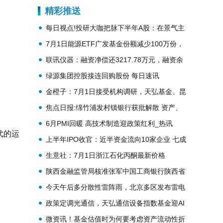
热文
精彩推送
每日视点!投研大咖把脉下半年A股：在景气主
线中坚守，于“错杀”中淘金
7月1日能源ETF广发基金份额减少100万份，
重仓股中国神华、中国石油、陕西煤业 当前热
联讯仪器：融资净偿还3217.78万元，融资余
点
额20.17亿元 时讯
绿源集团控股接连回购股份 每日速讯
金橙子：7月1日接受机构调研，天弘基金、昆
吾基金等多家机构参与
焦点日报:绵竹浦发村镇银行获批解散 资产、
负债、业务和员工由浦发银行承接
6月PMI回暖 高技术制造迎政策红利_热讯
代的运
上半年IPO收官：近半资金流向10家企业 七成
新股出自硬科技
生意社：7月1日浙江石化丙酮最新价格
陕西金融监管局核准张军中国工商银行陕西省
分行副行长任职资格 今日热文
今天午后多分散性雷阵雨，北京多区发布雷电
黄色预警
政策定调光通信，天弘通信设备指数基金迎AI
算力新周期
微资讯！基金估值时为何要考虑资产流动性折