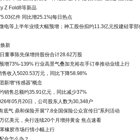
 Z Fold8等新品
.03亿件 同比增25.1%|每日热点
微电等上半年业绩大幅预增；神工股份拟约11.3亿元投建硅零部
月焕新
日董事陈先保增持股份合计28.62万股
增73%-139% 行业高景气叠加充裕在手订单推动业绩上行
收入5020.53万元，同比下降58.98%
新增“传感器”概念
合约销售总额约35.91亿元，同比减少37%
6年05月20日，公司股东人数为30,348户
有底气 鼎和保险开展“7.8全国保险公众宣传日”系列活动
16万亿美元，央行连续20个月增持黄金 焦点速看
丁苯橡胶市场行情小幅上行
配合怎么办？