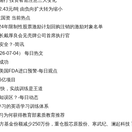
施行 投资者需注意三大变化
2.43元/吨 由负向扩大转为缩小
主国资 当前热点
2024年限制性股票激励计划回购注销的激励对象名单
长戴厚良会见壳牌公司首席执行官
安全？-简讯
-07-04） 每日热文
成功
国FDA进口预警-每日观点
26亿项目
效快，实战训练是王道
知误区？-每日动态
伴习的英语学习训练体系
伴习为何获得教育部素质教育推荐
南方基金份额减少250万份，重仓股芯原股份、寒武纪、澜起科技 