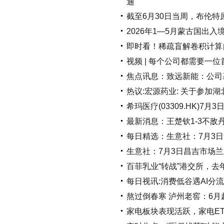
通
截至6月30日当周，布伦特原
2026年1—5月蒙古国出入
即时看！稀疏盲解卷积计算
视频 | 每个公司都需要一位首
焦点讯息：致远新能：公司
热议:宏源药业: 关于参加
希玛医疗(03309.HK)7月
最新消息：王楚钦1-3不敌
每日精选：生意社：7月3
生意社：7月3日昌吉市场兰
百菲乳业“转战”港交所，去
每日视讯:消费低谷遇AI分
熬过倒春寒 泸州老窖：6
家电板块表现活跃，家电ETF