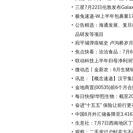
三星7月22日伦敦发布Galaxy
极兔速递-W上半年包裹量175
公告精选：海通发展、复旦
品研发等项目
宛平城弹痕铭史 卢沟桥岁
焦点快看：洽洽食品：7月6
联动科技上半年归母净利润预
微动态丨金新农：6月生猪销售
讯息：【概念速递】汉宇集团
金地商置(00535)前6个月
每日快报!华熙生物：截至202
奋进“十五五” 保险让前行更
中国6月外汇储备降至3.4
生意社：7月7日西南地区
观察：二手房过户时卖方不