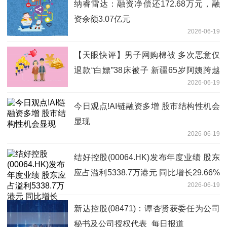
纳睿雷达：融资净偿还172.68万元，融
资余额3.07亿元
2026-06-19
【天眼快评】男子网购棉被 多次恶意仅
退款“白嫖”38床被子 新疆65岁阿姨跨越
2026-06-19
3000公里讨公道 莫让规则漏洞伤了诚信
商家的心
今日观点!AI链融资多增 股市结构性机会
显现
2026-06-19
结好控股(00064.HK)发布年度业绩 股东
应占溢利5338.7万港元 同比增长29.66%
2026-06-19
焦点热闻
新达控股(08471)：谭杏贤获委任为公司
秘书及公司授权代表_每日报道