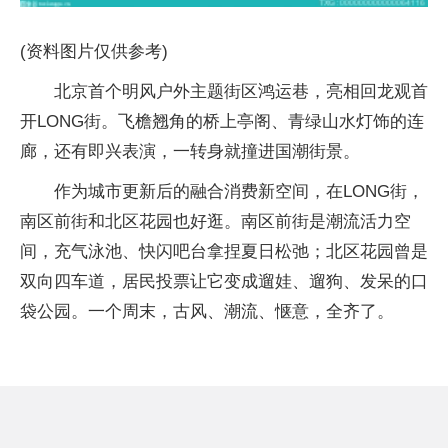
(资料图片仅供参考)
北京首个明风户外主题街区鸿运巷，亮相回龙观首
开LONG街。飞檐翘角的桥上亭阁、青绿山水灯饰的连
廊，还有即兴表演，一转身就撞进国潮街景。
作为城市更新后的融合消费新空间，在LONG街，
南区前街和北区花园也好逛。南区前街是潮流活力空
间，充气泳池、快闪吧台拿捏夏日松弛；北区花园曾是
双向四车道，居民投票让它变成遛娃、遛狗、发呆的口
袋公园。一个周末，古风、潮流、惬意，全齐了。