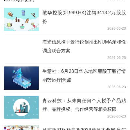
敏华控股(01999.HK)注销3413.2万股股
份
2026-06-23
海光信息携手景行锐创推出NUMA亲和性
调度联合方案
2026-06-23
生意社：6月23日华东地区醋酸丁酯行情
弱势运行|焦点
2026-06-23
青云科技：从未向任何个人授予产品贴
牌、品牌授权、合作经营等相关权限
2026-06-23
意式板材标杆亮相2026迪拜木业展 库尔