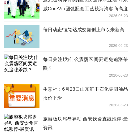
威CoreVip圆弧配套工艺获海湾客商高度
2026-06-23
赞誉
每日动态!恒铭达成交额创上市以来新高
2026-06-23
每日关注!为什么震荡区间要避免追涨杀
跌？
2026-06-23
生意社：6月23日山东汇丰石化集团油品
报价下滑
2026-06-23
旅游板块尾盘异动 西安饮食直线涨停-最
资讯