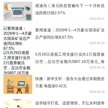
观速讯丨港元拆息普遍向下 一个月拆息
连跌两日报2.57%
2026-06-01
要闻速递：2026年1—4月蒙古国采矿业
总产值同比增长67.5%
2026-05-30
5月29日港股工用支援行业共2只股票被
沽空，总沽空金额为5807.16万港元_每
2026-05-29
日快看
快播：新华文轩：股东大会通过末期股息
方案 每股派0.42元
2026-05-29
追求稳字打底、适度增强，天弘永利债券