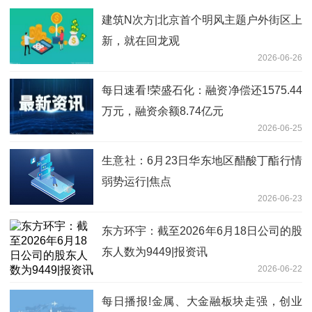
建筑N次方|北京首个明风主题户外街区上
新，就在回龙观
2026-06-26
每日速看!荣盛石化：融资净偿还1575.44
万元，融资余额8.74亿元
2026-06-25
生意社：6月23日华东地区醋酸丁酯行情
弱势运行|焦点
2026-06-23
东方环宇：截至2026年6月18日公司的股
东人数为9449|报资讯
2026-06-22
每日播报!金属、大金融板块走强，创业