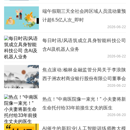
端午假期三天全社会跨区域人员流动量预
计超6.5亿人次_即时
2026-06-22
每日时讯!风语筑成立具身智能科技公司
含AI及机器人业务
2026-06-22
焦点滚动:榆林金融监管分局关于李浪陕
西子洲农村商业银行股份有限公司董事会
2026-06-22
秘书任职资格的批复
热点！“中南医院像一束光！” 小夫妻将新
生命托付给33年前接生丈夫的医生
2026-06-20
AI催生的新职业|人工智能训练师教大模