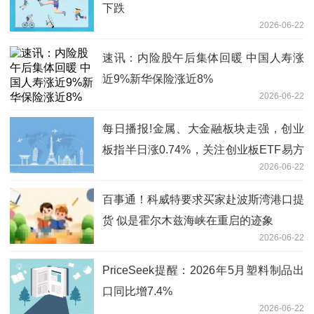
下跌
2026-06-22
速讯：内险股午后集体回暖 中国人寿涨
近9%新华保险涨近8%
2026-06-22
每日播报!金属、大金融板块走强，创业
板指半日涨0.74%，关注创业板ETF易方
2026-06-22
达（159915）后续走势
百事通！科威特要求买家赴波斯湾港口提
货 似是霍尔木兹海峡在重启的迹象
2026-06-22
PriceSeek提醒：2026年5月塑料制品出
口同比增7.4%
2026-06-22