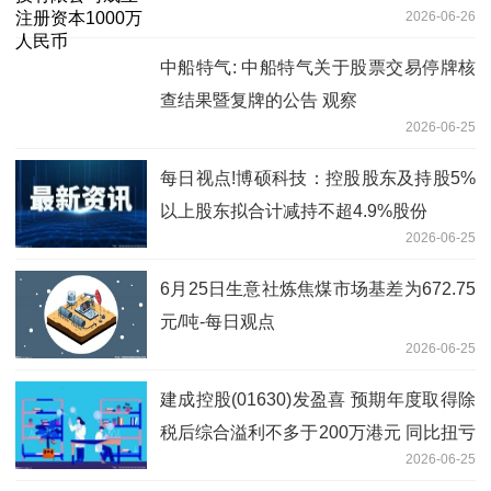
2026-06-26
中船特气: 中船特气关于股票交易停牌核
查结果暨复牌的公告 观察
2026-06-25
每日视点!博硕科技：控股股东及持股5%
以上股东拟合计减持不超4.9%股份
2026-06-25
6月25日生意社炼焦煤市场基差为672.75
元/吨-每日观点
2026-06-25
建成控股(01630)发盈喜 预期年度取得除
税后综合溢利不多于200万港元 同比扭亏
2026-06-25
为盈 看点