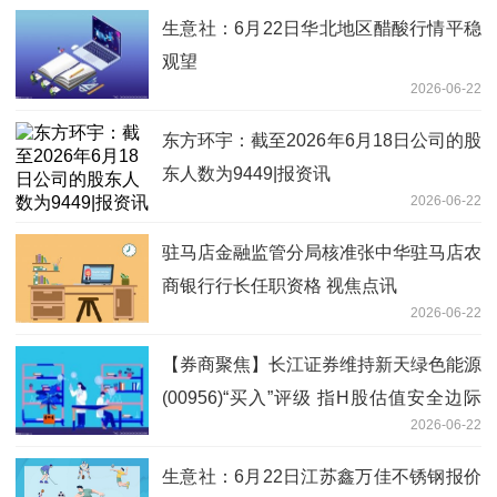
生意社：6月22日华北地区醋酸行情平稳
观望
2026-06-22
东方环宇：截至2026年6月18日公司的股
东人数为9449|报资讯
2026-06-22
驻马店金融监管分局核准张中华驻马店农
商银行行长任职资格 视焦点讯
2026-06-22
【券商聚焦】长江证券维持新天绿色能源
(00956)“买入”评级 指H股估值安全边际
2026-06-22
高
生意社：6月22日江苏鑫万佳不锈钢报价