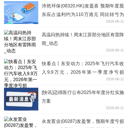
沛然环保(08320.HK)发盈喜 预期年度股
东应占溢利约为110万港元 同比转亏为
2026-06-11
盈-焦点要闻
高温闷热持续！周末江苏部分地区有雷阵
雨_动态
2026-06-11
快看点丨东安动力：2025年飞行汽车收
入9.9万元，2026年第一季度净亏损
2026-06-11
1990.44万元
[快讯]迈得医疗公布2025年年度分红实施
方案
2026-06-11
永发置业(00287)发盈警，预期年度亏损