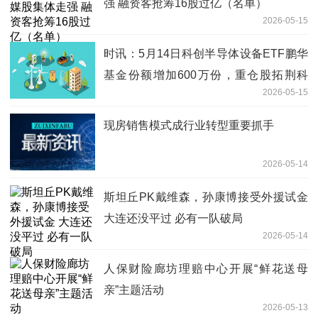
强 融资客抢筹16股过亿（名单）
2026-05-15
时讯：5月14日科创半导体设备ETF鹏华
基金份额增加600万份，重仓股拓荆科
2026-05-15
技、华海清科、中微公司
现房销售模式成行业转型重要抓手
2026-05-14
斯坦丘PK戴维森，孙康博接受外援试金
大连还没平过 必有一队破局
2026-05-14
人保财险廊坊理赔中心开展“鲜花送母
亲”主题活动
2026-05-13