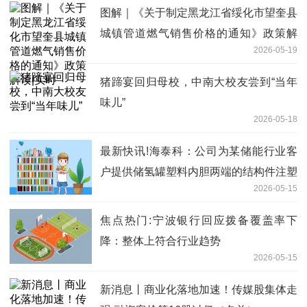
图解｜《关于制定黑龙江省绥化市望奎县
城镇管道燃气销售价格的通知》政策解
2026-05-19
读|实时
猪蹄宴回归母校，中南大校友尝到“当年
味儿”
2026-05-18
最新快讯!海泰科：公司为某储能行业客
户提供储氢罐塑料内胆两端的结构件注塑
2026-05-15
模具和不锈钢嵌件，相关订单已交付
焦点热门:宁波银行回应拨备覆盖率下
降：整体上符合行业趋势
2026-05-15
新消息丨商业化落地加速！传媒股集体走