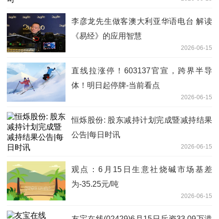
李彦龙先生做客澳大利亚华语电台 解读
《易经》的应用智慧
2026-06-15
直线拉涨停！603137官宣，跨界半导
体！明日起停牌-当前看点
2026-06-15
恒烁股份: 股东减持计划完成暨减持结果
公告|每日时讯
2026-06-15
观点：6月15日生意社烧碱市场基差
为-35.25元/吨
2026-06-15
友宝在线(02429)6月15日斥资33.09万港