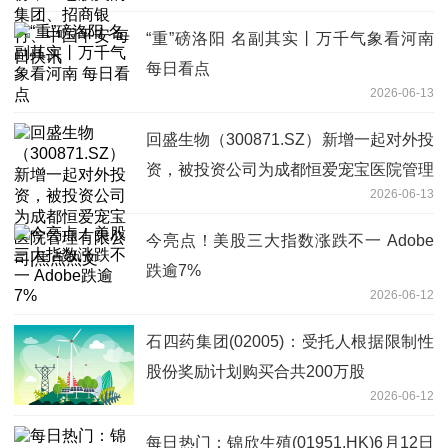
“重”磅洛阳 名副其实丨万千气象看河南
每日看点
2026-06-13
回盛生物（300871.SZ）新增一起对外投
资，被投资公司为成都恒爱宠宝医院管理
2026-06-13
有限公司|焦点热文
今亮点！美股三大指数涨跌不一 Adobe
跌逾7%
2026-06-12
石四药集团(02005)：受托人根据限制性
股份奖励计划购买合共200万股
2026-06-12
每日热门：锦欣生殖(01951.HK)6月12日