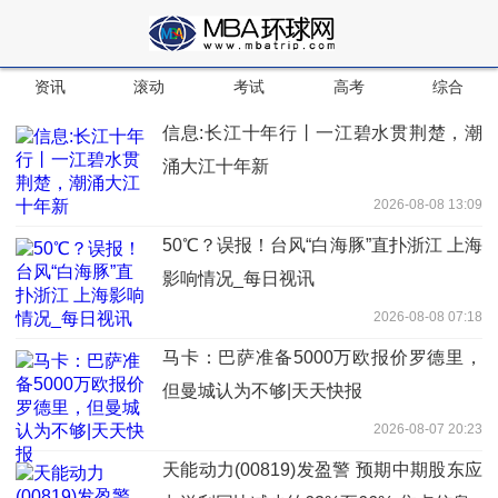
资讯
滚动
考试
高考
综合
信息:长江十年行丨一江碧水贯荆楚，潮
涌大江十年新
2026-08-08 13:09
50℃？误报！台风“白海豚”直扑浙江 上海
影响情况_每日视讯
2026-08-08 07:18
马卡：巴萨准备5000万欧报价罗德里，
但曼城认为不够|天天快报
2026-08-07 20:23
天能动力(00819)发盈警 预期中期股东应