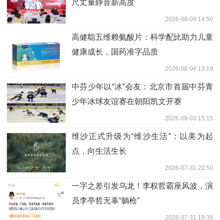
尺丈量静音新高度
2026-08-04 14:50
高健聪五维赖氨酸片：科学配比助力儿童
健康成长，国药准字品质
2026-08-04 13:19
中芬少年以“冰”会友：北京市首届中芬青
少年冰球友谊赛在朝阳凯文开赛
2026-08-03 15:15
维沙正式升级为“维沙生活”：以美为起
点，向生活生长
2026-07-31 22:50
一字之差引发乌龙！李权哲霸座风波，演
员李亭哲无辜“躺枪”
2026-07-31 19:35