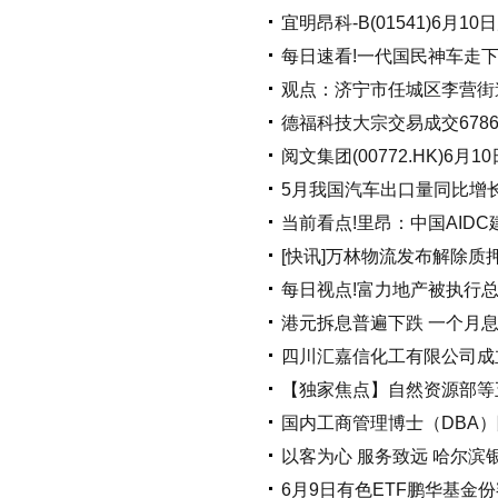
宜明昂科-B(01541)6月10
每日速看!一代国民神车走
观点：济宁市任城区李营街
德福科技大宗交易成交6786
阅文集团(00772.HK)6月
5月我国汽车出口量同比增长
当前看点!里昂：中国AIDC
[快讯]万林物流发布解除质
每日视点!富力地产被执行总
港元拆息普遍下跌 一个月息
四川汇嘉信化工有限公司成立 
【独家焦点】自然资源部等
国内工商管理博士（DBA
以客为心 服务致远 哈尔滨
6月9日有色ETF鹏华基金