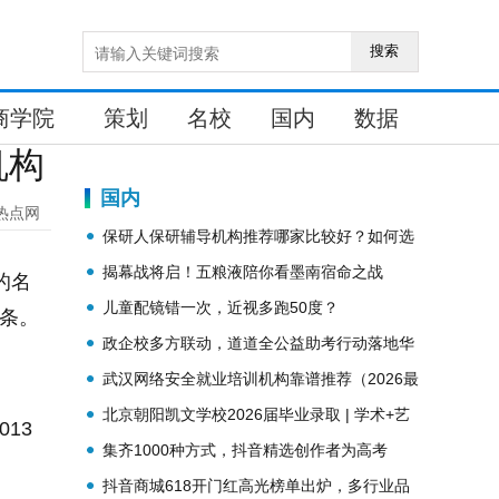
搜索
商学院
策划
名校
国内
数据
机构
国内
热点网
保研人保研辅导机构推荐哪家比较好？如何选
择保研辅导机构
揭幕战将启！五粮液陪你看墨南宿命之战
的名
儿童配镜错一次，近视多跑50度？
条。
政企校多方联动，道道全公益助考行动落地华
坪
武汉网络安全就业培训机构靠谱推荐（2026最
新）
北京朝阳凯文学校2026届毕业录取 | 学术+艺
13
术全面开花实力狂揽
集齐1000种方式，抖音精选创作者为高考
生“放大招”
抖音商城618开门红高光榜单出炉，多行业品