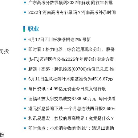
势？
广东高考分数线预测2022年解读 附往年各批
次分数线
2022年河南高考有补录吗？河南高考补录时间
安排
职业
6月12日四川板块涨幅达2%-最新
即时看！格力电器：综合运用现金分红、股份
司投
回购、投资者关系管理等方式促进股价反映公
[快讯]迈得医疗公布2025年年度分红实施方案
司投资价值
精选！高盛：腾讯控股(00700)估值已见底 维
持“买入”评级 目标价700港元
6月11日生意社阔叶木浆基准价为4516.67元/
吨|观焦点
每日资讯：4.99亿元资金今日流入银行股
德福科技大宗交易成交6786.50万元_每日快看
港元拆息普遍下跌 一个月息连跌两日报2.68%
和讯易思宏：炒股的最高境界！究竟是什么？
即时焦点：小米消金收缩“阵线”：清退12家助
股份