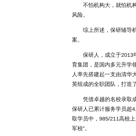
不怕机构大，就怕机
放大字体
风险。
综上所述，保研辅导机
缩小字体
案。
保研人，成立于201
育集团，是国内多元升学
人率先搭建起一支由清华
英组成的全职团队，打造
凭借卓越的名校录取
保研人已累计服务学员超4
取学员中，985/211高
军校”。