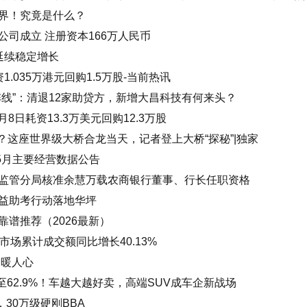
界！究竟是什么？
司成立 注册资本166万人民币
延续稳定增长
资1.035万港元回购1.5万股-当前热讯
线”：清退12家助贷方，新增大昌科技有何来头？
)6月8日耗资13.3万美元回购12.3万股
现？这座世界级大桥合龙当天，记者登上大桥“探秘”|独家
年5月主要经营数据公告
监管分局核准余慧万载农商银行董事、行长任职资格
益助考行动落地华坪
谱推荐（2026最新）
市场累计成交额同比增长40.13%
门暖人心
至62.9%！车越大越好卖，高端SUV成车企新战场
30万级硬刚BBA