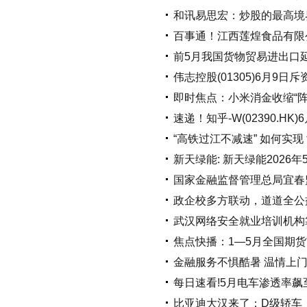
和讯易思宏：炒股的最高境
百事通！江西莲煌食品有限公
前5月我国货物贸易进出口
伟志控股(01305)6月9日斥
即时焦点：小米消金收缩“阵
速递！知乎-W(02390.HK
“高铁过江不减速” 如何实
新天绿能: 新天绿能2026
国家金融监督管理总局宜春
政企校多方联动，道道全公
武汉网络安全就业培训机构靠
焦点快播：1—5月全国期货
金融服务不惧酷暑 温情上
每日速看!5月电车渗透率飙
比亚迪大汉来了：D级轿车，