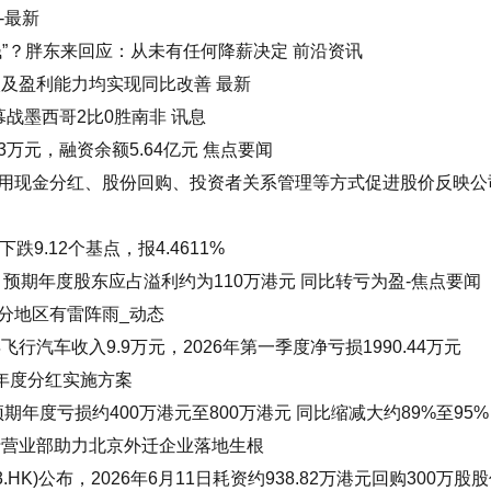
-最新
钱”？胖东来回应：从未有任何降薪决定 前沿资讯
入及盈利能力均实现同比改善 最新
战墨西哥2比0胜南非 讯息
63万元，融资余额5.64亿元 焦点要闻
用现金分红、股份回购、投资者关系管理等方式促进股价反映公
9.12个基点，报4.4611%
发盈喜 预期年度股东应占溢利约为110万港元 同比转亏为盈-焦点要闻
分地区有雷阵雨_动态
飞行汽车收入9.9万元，2026年第一季度净亏损1990.44万元
年年度分红实施方案
，预期年度亏损约400万港元至800万港元 同比缩减大约89%至95%
行营业部助力北京外迁企业落地生根
.HK)公布，2026年6月11日耗资约938.82万港元回购300万股