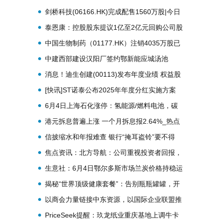
北京天微49%股权
剑桥科技(06166.HK)完成配售1560万股|今日
要闻
泰恩康：控股股东提议1亿至2亿元回购公司股
份-焦点关注
中国生物制药（01177.HK）注销4035万股已
购回股份 每日视点
中建西部建设汉阳厂签约鄂新能应城汤池
90MW、义和50MW风力发电项目 即时
消息！迪生创建(00113)发布年度业绩 权益股
东应占溢利2.49亿港元 同比增长25.72%
[快讯]ST诺泰公布2025年年度分红实施方案
6月4日上海石化涨停：氢能源/燃料电池，碳
纤维，央企改革概念热股 热点
港元拆息普遍上涨 一个月拆息报2.64%_热点
评
信披缩水和年报难查 银行“掩耳盗铃”要不得
焦点资讯：北方导航：公司重视投资者回报，
已经连续多年保持了较高的分红比例
生意社：6月4日鄂尔多斯市场兰炭价格持稳运
行 热门看点
揭秘“世界顶级健康套餐”：告别瓶瓶罐罐，开
启喝水养生新时代
以商会力量链接中东资源，以国际企业联盟推
动全球企业共赢发展
PriceSeek提醒：玖龙纸业重庆基地上调牛卡