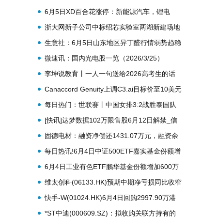
6月5日XD百合花涨停：新能源汽车，锂电
池，钠电池概念热股 信息
浙大网新子公司中标绍芯实验室两湖新建场地
（南片）智能化项目 报道
生意社：6月5日山东地区异丁醛行情弱势趋稳
焦点短讯
微速讯：国内光电股一览（2026/3/25）
李坤说教育丨一人一句送给2026高考生的话
_______？
Canaccord Genuity上调C3.ai目标价至10美元
每日热门：世联赛丨中国女排3:2战胜泰国队
收获本赛季首场胜利
[快讯]达梦数据102万限售股6月12日解禁_信
息
固德电材：融资净偿还1431.07万元，融资余
额1.5亿元
每日热讯!6月4日中证500ETF嘉实基金份额增
加2400万份，重仓股亨通光电、赤峰黄金、佰
6月4日工业有色ETF鹏华基金份额增加600万
维存储
份，重仓股洛阳钼业、北方稀土、中国铝业 报
维太创科(06133.HK)预期中期净亏损同比收窄
资讯
至约750万元至约800万元
快手-W(01024.HK)6月4日回购2997.90万港
元，已连续2日回购
*ST中迪(000609.SZ)：拟收购关联方持有的