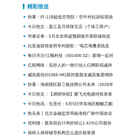
贷方，新增大昌科技有何来头？
精彩推送
快看：歼-11B超低空突防！空中对抗训练现场
画面
今日热文：盈江县月琅珠宝店（个体工商户）
成立 注册资本10万人民币
华泰证券：5月非农再超预期推升美联储加息
必要性-每日热门
比亚迪获得发明专利授权：“电芯堆叠系统及
电池生产线” 当前热点
每日关注!江顺科技（001400.SZ）新增一起对
外投资，被投资公司为新存科技（武汉）有限
亿联网络：实控人的一致行动人亿网联拟减持
责任公司
不超0.13%公司股份 热推荐
威高股份(01066.HK)获控股股东威高集团增持
1140.08万股H股_热文
快看：海南辖区新三板挂牌公司名单（2026年
5月）
今日热文：【调研快报】聚飞光电接待投资者
等3家机构调研
今日热讯：生意社：6月5日华东地区醋酸乙酯
行情整理运行
热头条丨北京金融监管局核准程广林中国农业
银行股份有限公司北京市分行副行长任职资格
优利德：股东拟合计询价转让1.41%公司股份
保研人保研辅导机构怎么选比较靠谱