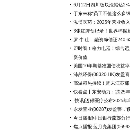
6月12日四川板块涨幅达2%
于东来称“员工不值这么多
泓博医药：2025年营业收
3张红牌创纪录！世界杯揭幕
罗 牛 山：融资净偿还240.
即时看！格力电器：综合运
资价值
美国10年期基准国债收益率下跌
沛然环保(08320.HK)
高温闷热持续！周末江苏部
快看点丨东安动力：2025年
[快讯]迈得医疗公布2025
永发置业(00287)发盈警
今日播报!中国银行燕郊分
焦点播报:蓝月亮集团(06993