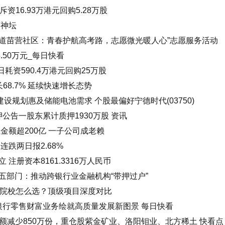
日斥资16.93万港元回购5.28万股
下神坛
道苗营社区：青春护航高考路，志愿微光暖人心”志愿服务活动
.50万元_每日快看
10日耗资590.4万港元回购25万股
68.7% 延续快速增长态势
建设规划惠及储能电池需求 个股最偏好宁德时代(03750)
押公告一股东累计质押1930万股 资讯
金额超200亿 一子公司成老赖
连跌两日报2.68%
注册资本8161.3316万人民币
五部门：推动跨银行业金融机构“带押过户”
）院校怎么选？顶级项目深度对比
银行零售财富业务绘就高质量发展新图景 每日快看
份额减少850万份，重仓股紫金矿业、洛阳钼业、北方稀土 快看点