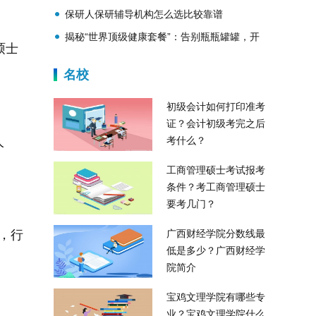
牌集中爆发
保研人保研辅导机构怎么选比较靠谱
揭秘“世界顶级健康套餐”：告别瓶瓶罐罐，开
硕士
启喝水养生新时代
名校
初级会计如何打印准考
证？会计初级考完之后
人
考什么？
工商管理硕士考试报考
条件？考工商管理硕士
要考几门？
r，行
广西财经学院分数线最
低是多少？广西财经学
院简介
宝鸡文理学院有哪些专
业？宝鸡文理学院什么