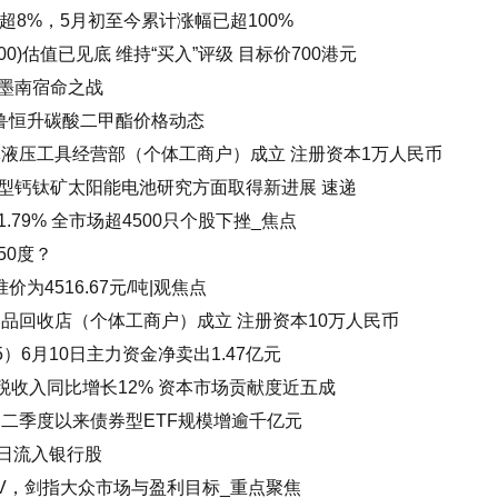
盘涨超8%，5月初至今累计涨幅已超100%
0)估值已见底 维持“买入”评级 目标价700港元
墨南宿命之战
华鲁恒升碳酸二甲酯价格动态
林液压工具经营部（个体工商户）成立 注册资本1万人民币
型钙钛矿太阳能电池研究方面取得新进展 速递
79% 全市场超4500只个股下挫_焦点
50度？
为4516.67元/吨|观焦点
品回收店（个体工商户）成立 注册资本10万人民币
5）6月10日主力资金净卖出1.47亿元
税收入同比增长12% 资本市场贡献度近五成
 二季度以来债券型ETF规模增逾千亿元
今日流入银行股
 SUV，剑指大众市场与盈利目标_重点聚焦