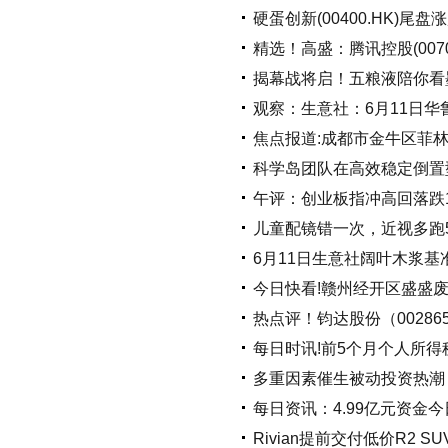
硬蛋创新(00400.HK)尾
精选！高盛：腾讯控股(0070
揭幕战将启！五粮液陪你看
观察：生意社：6月11日
焦点报道:成都市金牛区菲
科学岛团队在高效稳定倒置
午评：创业板指冲高回落跌1.
儿童配镜错一次，近视多跑
6月11日生意社阔叶木浆基准价
今日快看!赣州经开区盛盛废
热点评！钧达股份（00286
每日时讯!前5个月个人所得
多重因素催生被动投资热潮
每日资讯：4.99亿元资金
Rivian提前交付低价R2