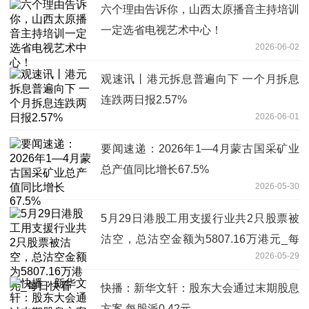
六个理由告诉你，山西太原播音主持培训
一定选省电视艺术中心！
2026-06-02
观速讯丨港元拆息普遍向下 一个月拆息
连跌两日报2.57%
2026-06-01
要闻速递：2026年1—4月蒙古国采矿业
总产值同比增长67.5%
2026-05-30
5月29日港股工用支援行业共2只股票被
沽空，总沽空金额为5807.16万港元_每
2026-05-29
日快看
快播：新华文轩：股东大会通过末期股息
方案 每股派0.42元