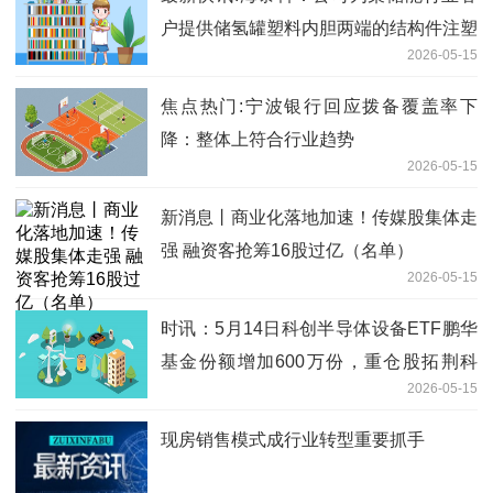
户提供储氢罐塑料内胆两端的结构件注塑
2026-05-15
模具和不锈钢嵌件，相关订单已交付
焦点热门:宁波银行回应拨备覆盖率下
降：整体上符合行业趋势
2026-05-15
新消息丨商业化落地加速！传媒股集体走
强 融资客抢筹16股过亿（名单）
2026-05-15
时讯：5月14日科创半导体设备ETF鹏华
基金份额增加600万份，重仓股拓荆科
2026-05-15
技、华海清科、中微公司
现房销售模式成行业转型重要抓手