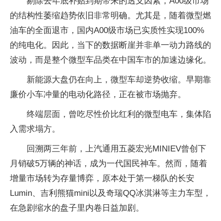
剔除去年底补贴到期带来的透支因素，A00级市场
的结构性萎缩趋势依旧非常明确。尤其是，随着微型燃
油车的全面退市，国内A00级市场已实质性实现100%
的纯电化。因此，当下的数据断崖并非单一动力路线的
波动，而是整个微型车品类在中国车市的加速边缘化。
新能源大盘仍在向上，微型车却逆势收缩。早期靠
廉价小车冲量的电动化路径，正在被市场抛弃。
终端层面，曾吃尽性价比红利的微型电车，集体陷
入需求塌方。
回溯两三年前，上汽通用五菱宏光MINIEV曾创下
月销破5万辆的神话，成为一代国民神车。然而，随着
增量市场转为存量博弈，原本处于第一梯队的长安
Lumin、吉利熊猫mini以及奇瑞QQ冰淇淋等主力车型，
在急剧缩水的盘子里内卷日益加剧。