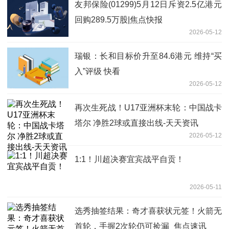
友邦保险(01299)5月12日斥资2.5亿港元
回购289.5万股|焦点快报
2026-05-12
瑞银：长和目标价升至84.6港元 维持“买
入”评级 快看
2026-05-12
再次生死战！U17亚洲杯末轮：中国战卡
塔尔 净胜2球或直接出线-天天资讯
2026-05-12
1:1！川超决赛宜宾战平自贡！
2026-05-11
选秀抽签结果：奇才喜获状元签！火箭无
首轮，手握2次轮仍可捡漏_焦点速讯