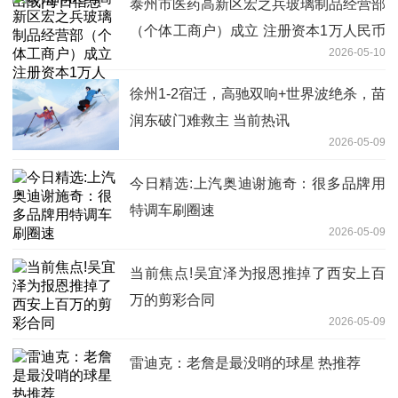
泰州市医药高新区宏之兵玻璃制品经营部
（个体工商户）成立 注册资本1万人民币
2026-05-10
热门
徐州1-2宿迁，高驰双响+世界波绝杀，苗
润东破门难救主 当前热讯
2026-05-09
今日精选:上汽奥迪谢施奇：很多品牌用
特调车刷圈速
2026-05-09
当前焦点!吴宜泽为报恩推掉了西安上百
万的剪彩合同
2026-05-09
雷迪克：老詹是最没哨的球星 热推荐