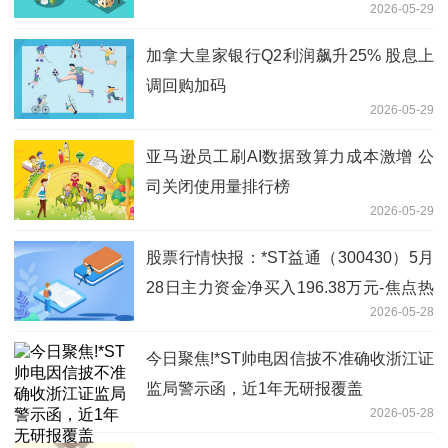
2026-05-29
加拿大皇家银行Q2利润飙升25% 股息上
调回购加码
2026-05-29
亚马逊员工刷AI数据致算力成本激增 公
司关闭使用量排行榜
2026-05-29
股票行情快报：*ST益通（300430）5月
28日主力资金净买入196.38万元-焦点热
2026-05-28
议
今日聚焦!*ST帅电因信披不准确收浙江证
监局警示函，近1年无研报覆盖
2026-05-28