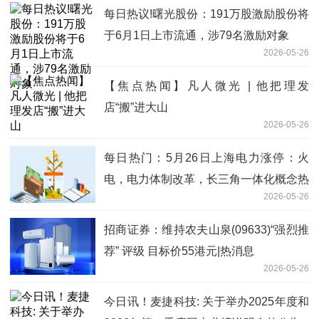
每日热议!曙光股份：191万股激励股份将
于6月1日上市流通，涉79名激励对象
2026-05-26
【焦点热闻】凡人微光 | 他把理发
店“搬”进大山
2026-05-26
每日热门：5月26日上海电力涨停：火
电，电力体制改革，长三角一体化概念热
2026-05-26
股
招商证券：维持农夫山泉(09633)“强烈推
荐” 评级 目标价55港元|热消息
2026-05-26
今日讯！麦捷科技: 关于举办2025年度和