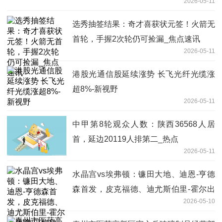
2026-05-11
选秀抽签结果：奇才喜获状元签！火箭无
首轮，手握2次轮仍可捡漏_焦点速讯
2026-05-11
港股光通信股延续涨势 长飞光纤光缆涨
超8%-新视野
2026-05-11
中甲第8轮观众人数：陕西36568人居
首，延边20119人排第二_热点
2026-05-11
水晶宫vs埃弗顿：镰田大地、迪恩-亨德
森首发，皮克福德、迪尤斯伯里-霍尔出
2026-05-10
战|每日信息