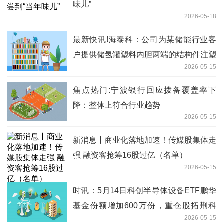
味儿”
2026-05-18
最新快讯!海泰科：公司为某储能行业客
户提供储氢罐塑料内胆两端的结构件注塑
2026-05-15
模具和不锈钢嵌件，相关订单已交付
焦点热门:宁波银行回应拨备覆盖率下
降：整体上符合行业趋势
2026-05-15
新消息丨商业化落地加速！传媒股集体走
强 融资客抢筹16股过亿（名单）
2026-05-15
时讯：5月14日科创半导体设备ETF鹏华
基金份额增加600万份，重仓股拓荆科
2026-05-15
技、华海清科、中微公司