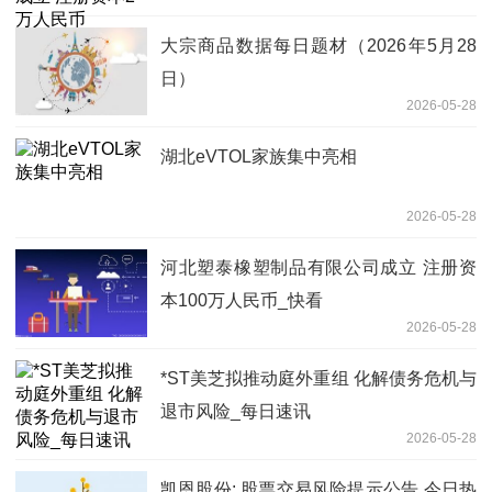
大宗商品数据每日题材（2026年5月28
日）​
2026-05-28
湖北eVTOL家族集中亮相
2026-05-28
河北塑泰橡塑制品有限公司成立 注册资
本100万人民币_快看
2026-05-28
*ST美芝拟推动庭外重组 化解债务危机与
退市风险_每日速讯
2026-05-28
凯恩股份: 股票交易风险提示公告 今日热