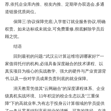
荐,依托企业库内推、校友内推、定期举办双选会,多通
道链接优质岗位。
保障三:协议保障兜底:入学签订就业服务协议,明确
权责。如未达标或未就业,可免费重修,彻底解除学员后
顾之忧。
结语
回到最初的问题:“武汉云计算运维培训哪家好?”一
家值得托付的机构,必须具备深度融合的技术课程、以
真实项目为核心的实战教学、强大的硬件与产业资源背
书,以及一份对学员成果负责到底的就业保障。
润天教育凭借其“云网融合”的深度课程体系、企业
级真机实战环境、11年积淀的校企生态以及“三重保
障”下的高就业率,为有志于投身云计算领域的学员提供
了一条从零基础到高薪就业的清晰、可靠的路径。在选