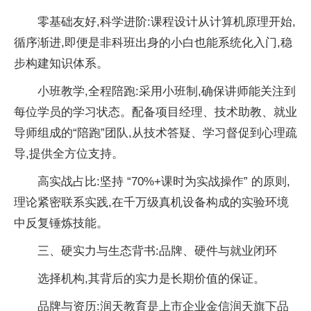
零基础友好,科学进阶:课程设计从计算机原理开始,
循序渐进,即便是非科班出身的小白也能系统化入门,稳
步构建知识体系。
小班教学,全程陪跑:采用小班制,确保讲师能关注到
每位学员的学习状态。配备项目经理、技术助教、就业
导师组成的“陪跑”团队,从技术答疑、学习督促到心理疏
导,提供全方位支持。
高实战占比:坚持 “70%+课时为实战操作” 的原则,
理论紧密联系实践,在千万级真机设备构成的实验环境
中反复锤炼技能。
三、硬实力与生态背书:品牌、硬件与就业闭环
选择机构,其背后的实力是长期价值的保证。
品牌与资历:润天教育是上市企业金信润天旗下品