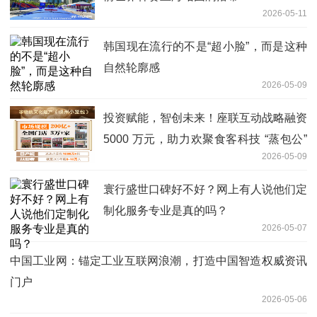
2026-05-11
韩国现在流行的不是“超小脸”，而是这种
自然轮廓感
2026-05-09
投资赋能，智创未来！座联互动战略融资
5000 万元，助力欢聚食客科技 “蒸包公”
2026-05-09
品牌腾飞
寰行盛世口碑好不好？网上有人说他们定
制化服务专业是真的吗？
2026-05-07
中国工业网：锚定工业互联网浪潮，打造中国智造权威资讯
门户
2026-05-06