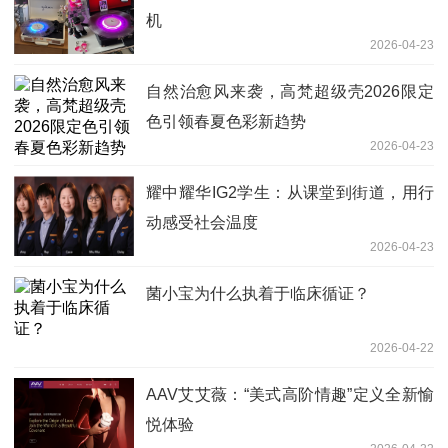
机
2026-04-23
自然治愈风来袭，高梵超级壳2026限定
色引领春夏色彩新趋势
2026-04-23
耀中耀华IG2学生：从课堂到街道，用行
动感受社会温度
2026-04-23
菌小宝为什么执着于临床循证？
2026-04-22
AAV艾艾薇：“美式高阶情趣”定义全新愉
悦体验