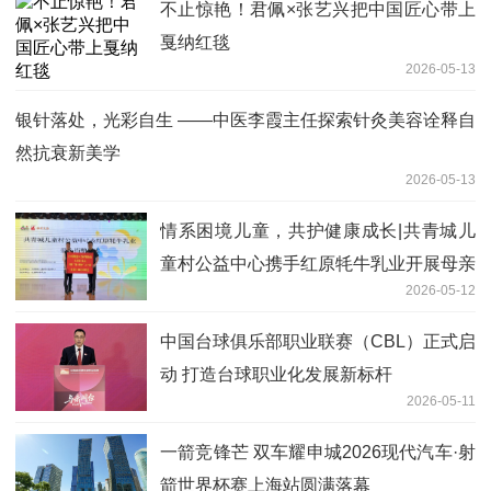
不止惊艳！君佩×张艺兴把中国匠心带上
戛纳红毯
2026-05-13
银针落处，光彩自生 ——中医李霞主任探索针灸美容诠释自
然抗衰新美学
2026-05-13
情系困境儿童，共护健康成长|共青城儿
童村公益中心携手红原牦牛乳业开展母亲
2026-05-12
节公益捐赠行动
中国台球俱乐部职业联赛（CBL）正式启
动 打造台球职业化发展新标杆
2026-05-11
一箭竞锋芒 双车耀申城2026现代汽车·射
箭世界杯赛上海站圆满落幕