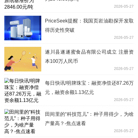
2026-05-27
PriceSeek提醒：我国页岩油勘探开发取
得历史性突破
2026-05-27
遂川县遂遂蜜食品有限公司成立 注册资
本100万人民币
2026-05-27
每日快讯!明牌珠宝：融资净偿还87.26万
元，融资余额1.13亿元
2026-05-27
田间里的“科技范儿”：种子用得少，为啥
产量高？-焦点速看
2026-05-27