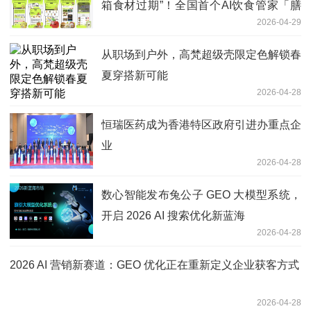
箱食材过期”！全国首个AI饮食管家「膳
2026-04-29
识家」App正式发布
从职场到户外，高梵超级壳限定色解锁春
夏穿搭新可能
2026-04-28
恒瑞医药成为香港特区政府引进办重点企
业
2026-04-28
数心智能发布兔公子 GEO 大模型系统，
开启 2026 AI 搜索优化新蓝海
2026-04-28
2026 AI 营销新赛道：GEO 优化正在重新定义企业获客方式
2026-04-28