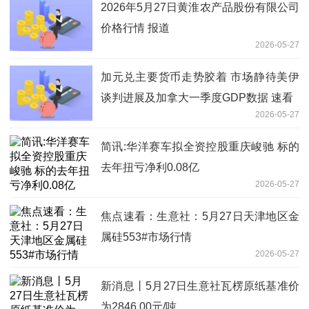
2026年5月27日黄淮农产品股份有限公司
价格行情 报道
2026-05-27
加元兑主要货币走势胶着 市场静待美伊
谈判进展及加拿大一季度GDP数据 速看
2026-05-27
简讯:华洋赛车拟全资控股重庆峻驰 标的
去年扭亏净利0.08亿
2026-05-27
焦点速看：生意社：5月27日天津地区金
属硅553#市场行情
2026-05-27
新消息丨5月27日生意社瓦楞原纸基准价
为2846.00元/吨