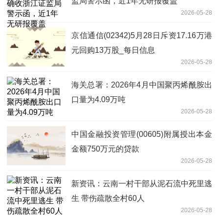
监局警示函，近1年无研报覆盖
2026-05-28
京信通信(02342)5月28日斥资17.16万港
元回购13万股_每日信息
2026-05-28
海关总署：2026年4月中国聚丙烯酰胺出
口量为4.09万吨
2026-05-28
中国金融投资管理(00605)附属授出本金
金额750万元的贷款
2026-05-28
新资讯：云南一村干部从泥石流中死里逃
生 带伤疏散全村60人
2026-05-28