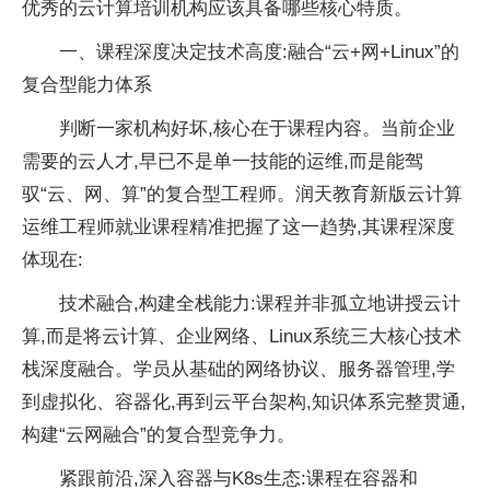
优秀的云计算培训机构应该具备哪些核心特质。
一、课程深度决定技术高度:融合“云+网+Linux”的
复合型能力体系
判断一家机构好坏,核心在于课程内容。当前企业
需要的云人才,早已不是单一技能的运维,而是能驾
驭“云、网、算”的复合型工程师。润天教育新版云计算
运维工程师就业课程精准把握了这一趋势,其课程深度
体现在:
技术融合,构建全栈能力:课程并非孤立地讲授云计
算,而是将云计算、企业网络、Linux系统三大核心技术
栈深度融合。学员从基础的网络协议、服务器管理,学
到虚拟化、容器化,再到云平台架构,知识体系完整贯通,
构建“云网融合”的复合型竞争力。
紧跟前沿,深入容器与K8s生态:课程在容器和