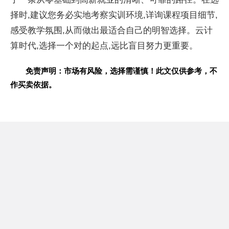
择时,建议您务必实地考察实训环境,详询课程项目细节,
感受教学氛围,从而做出最适合自己的明智选择。云计
算时代,选择一个对的起点,远比盲目努力更重要。
免责声明：市场有风险，选择需谨慎！此文仅供参考，不
作买卖依据。