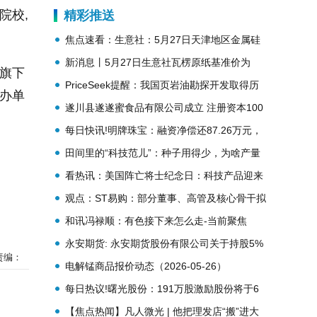
29)
院校,
精彩推送
焦点速看：生意社：5月27日天津地区金属硅
553#市场行情
新消息丨5月27日生意社瓦楞原纸基准价为
心旗下
2846.00元/吨
PriceSeek提醒：我国页岩油勘探开发取得历
公办单
史性突破
遂川县遂遂蜜食品有限公司成立 注册资本100
万人民币
每日快讯!明牌珠宝：融资净偿还87.26万元，
融资余额1.13亿元
田间里的“科技范儿”：种子用得少，为啥产量
高？-焦点速看
看热讯：美国阵亡将士纪念日：科技产品迎来
抄底良机
观点：ST易购：部分董事、高管及核心骨干拟
合计不低于600万元增持股份
和讯冯禄顺：有色接下来怎么走-当前聚焦
永安期货: 永安期货股份有限公司关于持股5%
责编：
以上股东减持股份计划公告
电解锰商品报价动态（2026-05-26）
每日热议!曙光股份：191万股激励股份将于6
月1日上市流通，涉79名激励对象
【焦点热闻】凡人微光 | 他把理发店“搬”进大