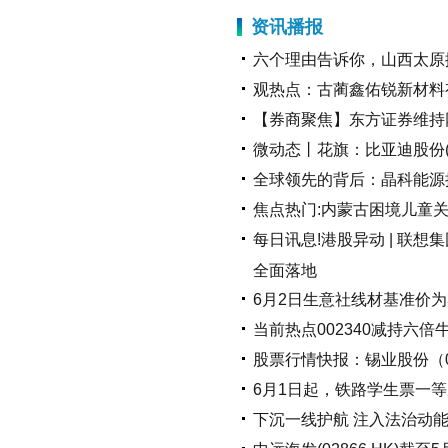
资讯播报
六个理由告诉你，山西太原
观热点：古蔺鑫佑锐新材料
【券商聚焦】东方证券维持网易-
微动态丨花旗：比亚迪股份(0
全球领先的背后：晶科能源
焦点热门:内蒙古困境儿童
每日讯息!港股异动 | 联想集团
全面落地
6月2日生意社线材基准价为33
当前热点002340减持六倍
股票行情快报：锡业股份（00
6月1日起，铁路学生票一等
下沉一线护航 注入法治动