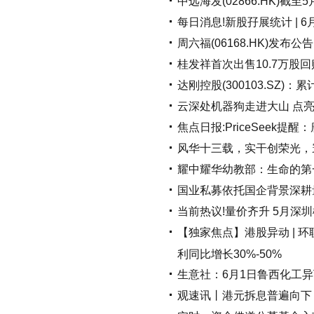
中远海发(02866.HK)截
每日消息!新股孖展统计 | 6
周六福(06168.HK)发布公
桂发祥首次出售10.7万股回
达刚控股(300103.SZ)：
云深处机器狗走进大山 点
焦点日报:PriceSeek
风华十三载，实干创荣光，
耀中耀华幼教部：生命的第
国业私募依托国企背景深耕量
当前热议!量价齐升 5月深
【独家焦点】港股异动 | 环联
利同比增长30%-50%
生意社：6月1日鲁西化工
观速讯丨港元拆息普遍向下 