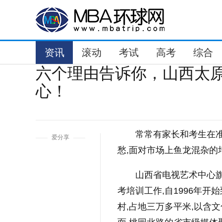
资讯
滚动
考试
高考
综合
六个理由告诉你，山西太
心！
1
常常有家长和考生在
爱分享
愁,面对市场上鱼龙混杂的
山西省电视艺术中心
考培训工作,自1996年
村,占地三万多平米,以含