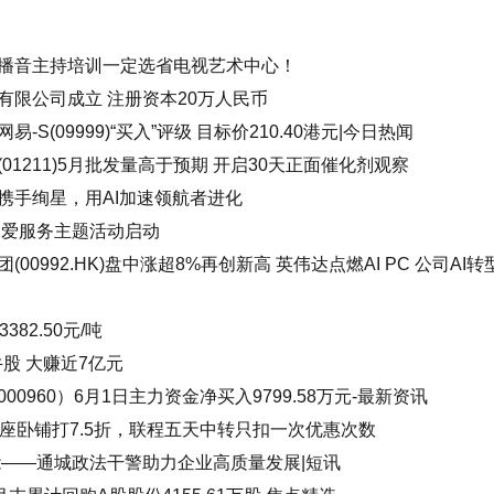
播音主持培训一定选省电视艺术中心！
有限公司成立 注册资本20万人民币
S(09999)“买入”评级 目标价210.40港元|今日热闻
1211)5月批发量高于预期 开启30天正面催化剂观察
携手绚星，用AI加速领航者进化
关爱服务主题活动启动
(00992.HK)盘中涨超8%再创新高 英伟达点燃AI PC 公司AI
82.50元/吨
牛股 大赚近7亿元
0960）6月1日主力资金净买入9799.58万元-最新资讯
座卧铺打7.5折，联程五天中转只扣一次优惠次数
能——通城政法干警助力企业高质量发展|短讯