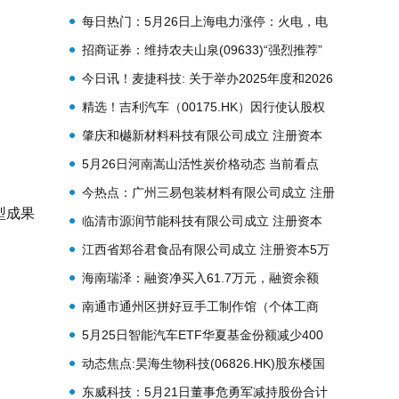
山
每日热门：5月26日上海电力涨停：火电，电
力体制改革，长三角一体化概念热股
招商证券：维持农夫山泉(09633)“强烈推荐”
评级 目标价55港元|热消息
今日讯！麦捷科技: 关于举办2025年度和2026
年第一季度网上业绩说明会的公告
精选！吉利汽车（00175.HK）因行使认股权
发行7.90万股
肇庆和樾新材料科技有限公司成立 注册资本
500万人民币-焦点报道
5月26日河南嵩山活性炭价格动态 当前看点
今热点：广州三易包装材料有限公司成立 注册
转型成果
资本20万人民币
临清市源润节能科技有限公司成立 注册资本
100万人民币_每日热门
江西省郑谷君食品有限公司成立 注册资本5万
人民币
海南瑞泽：融资净买入61.7万元，融资余额
2.14亿元
南通市通州区拼好豆手工制作馆（个体工商
户）成立 注册资本5万人民币
5月25日智能汽车ETF华夏基金份额减少400
万份，重仓股比亚迪、立讯精密、赛力斯
动态焦点:昊海生物科技(06826.HK)股东楼国
梁减持77.47万股 涉及金额2898.32万元
东威科技：5月21日董事危勇军减持股份合计