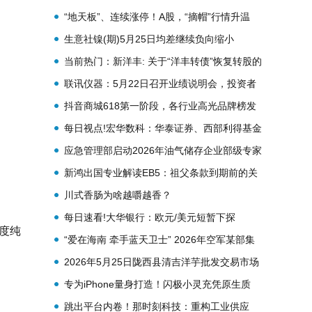
3511股 短讯
“地天板”、连续涨停！A股，“摘帽”行情升温
生意社镍(期)5月25日均差继续负向缩小
为-1750.00元/吨_要闻速递
当前热门：新洋丰: 关于“洋丰转债”恢复转股的
公告
联讯仪器：5月22日召开业绩说明会，投资者
参与
抖音商城618第一阶段，各行业高光品牌榜发
布！
每日视点!宏华数科：华泰证券、西部利得基金
等多家机构于5月18日调研我司
应急管理部启动2026年油气储存企业部级专家
指导服务
新鸿出国专业解读EB5：祖父条款到期前的关
键抉择
川式香肠为啥越嚼越香？
每日速看!大华银行：欧元/美元短暂下探
年度纯
1.1575后企稳 短期上看1.1660
“爱在海南 牵手蓝天卫士” 2026年空军某部集
体婚礼暨军地联谊交友活动 温情启幕
2026年5月25日陇西县清吉洋芋批发交易市场
有限责任公司价格行情
专为iPhone量身打造！闪极小灵充凭原生质
感，成为苹果百搭快充配件
跳出平台内卷！那时刻科技：重构工业供应