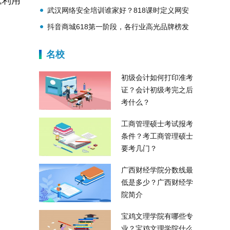
,利用
武汉网络安全培训谁家好？818课时定义网安
人才培养新标准
抖音商城618第一阶段，各行业高光品牌榜发
布！
名校
初级会计如何打印准考
证？会计初级考完之后
考什么？
工商管理硕士考试报考
条件？考工商管理硕士
要考几门？
广西财经学院分数线最
低是多少？广西财经学
院简介
宝鸡文理学院有哪些专
业？宝鸡文理学院什么