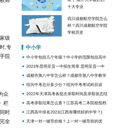
的教师
十大专业
四川成都航空学院怎么
样？四川成都航空学院
学校历史
国家级
时,专
中小学
一手院
中小学包括几个年级？中小学的范围包括高中
吗？
2023年昆明呈贡一中招生简章 昆明呈贡一中
简介
成都市第八中学怎么样？成都市第八中学教学
理念？
绍兴中考总分多少分？绍兴中考考试科目设
为众
置？
2022年天津高考各批次录取时间及录取状态结
》栏
果查询
高考录取结果怎么查？江苏高考二本院校投档
,同时
线公布
江西高中排名2023(江西有哪些好的中学？)
校完全
天津一对一辅导价格？上一对一辅导班的优