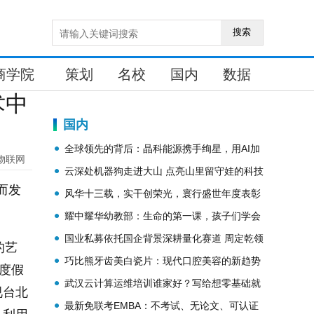
搜索
商学院
策划
名校
国内
数据
术中
国内
全球领先的背后：晶科能源携手绚星，用AI加
物联网
速领航者进化
云深处机器狗走进大山 点亮山里留守娃的科技
而发
梦
风华十三载，实干创荣光，寰行盛世年度表彰
大会顺利落幕
耀中耀华幼教部：生命的第一课，孩子们学会
了爱与告别
国业私募依托国企背景深耕量化赛道 周定乾领
的艺
衔分时T+0与AI策略双轮并进
巧比熊牙齿美白瓷片：现代口腔美容的新趋势
沟度假
武汉云计算运维培训谁家好？写给想零基础就
视台北
业的同学
最新免联考EMBA：不考试、无论文、可认证