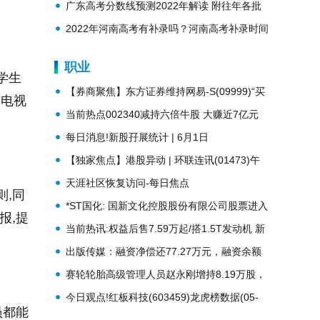
势？
广东高考分数线预测2022年解读 附往年各批
次分数线
2022年河南高考有补录吗？河南高考补录时间
安排
职业
学生
【券商聚焦】东方证券维持网易-S(09999)“买
与电视
入”评级 目标价210.40港元|今日热闻
当前热点002340减持六倍牛股 大赚近7亿元
每日消息!新股孖展统计 | 6月1日
【独家焦点】港股异动 | 环联连讯(01473)午
后涨超65% 近两周股价累计涨幅逾2.5倍 预期
天涯社区恢复访问-每日焦点
则,同
年度纯利同比增长30%-50%
*ST国化: 国新文化控股股份有限公司股票进入
报,提
退市整理期交易首日的风险提示公告
当前热讯:权益后售7.59万起/搭1.5T发动机 新
款吉利牛仔正式上市
出版传媒：融资净偿还77.27万元，融资余额
1.92亿元-每日讯息
赛轮轮胎高级管理人员赵永刚增持8.19万股，
增持金额107.13万元
今日观点!红板科技(603459)龙虎榜数据(05-
员都能