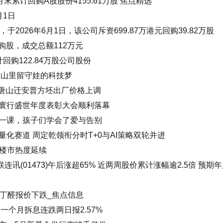
至5月末累计回购A股股份4155.61万股 焦点精选
月1日
告，于2026年6月1日，该公司斥资699.87万港元回购39.82万股
购股，成交总额112万元
累计回购122.84万股公司股份
亮山里留守娃的科技梦
提醒：唐山迁安普方坯出厂价格上调
寰行盛世年度表彰大会顺利落幕
一课，孩子们学会了爱与告别
化赛道 周定乾领衔分时T+0与AI策略双轮并进
圳楼市热度延续
连讯(01473)午后涨超65% 近两周股价累计涨幅逾2.5倍 预期
异丁醛报价下跌_焦点信息
一个月拆息连跌两日报2.57%