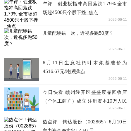
午评：创业板指冲高回落跌1.79% 全市
场超4500只个股下挫_焦点
2026-06-11
儿童配镜错一次，近视多跑50度？
2026-06-11
6月11日生意社阔叶木浆基准价为
4516.67元/吨|观焦点
2026-06-11
今日快看!赣州经开区盛盛废品回收店
（个体工商户）成立 注册资本10万人民
2026-06-11
币
热点评！钧达股份（002865）6月10日
主力资金净卖出1.47亿元