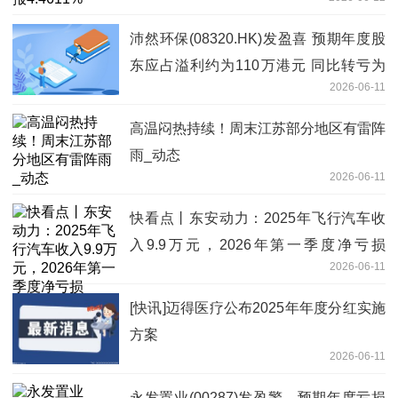
沛然环保(08320.HK)发盈喜 预期年度股
东应占溢利约为110万港元 同比转亏为
2026-06-11
盈-焦点要闻
高温闷热持续！周末江苏部分地区有雷阵
雨_动态
2026-06-11
快看点丨东安动力：2025年飞行汽车收
入9.9万元，2026年第一季度净亏损
2026-06-11
1990.44万元
[快讯]迈得医疗公布2025年年度分红实施
方案
2026-06-11
永发置业(00287)发盈警，预期年度亏损