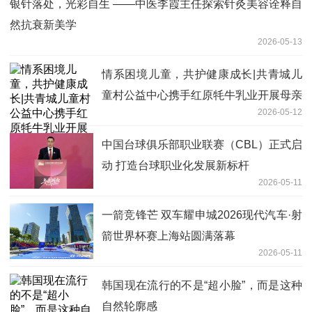
银针落处，光彩自生 ——中医李霞主任探索针灸美容诠释自
然抗衰新美学
2026-05-13
情系困境儿童，共护健康成长|共青城儿
童村公益中心携手红原牦牛乳业开展母亲
2026-05-12
节公益捐赠行动
中国台球俱乐部职业联赛（CBL）正式启
动 打造台球职业化发展新标杆
2026-05-11
一箭竞锋芒 双车耀申城2026现代汽车·射
箭世界杯赛上海站圆满落幕
2026-05-11
韩国现在流行的不是“超小脸”，而是这种
自然轮廓感