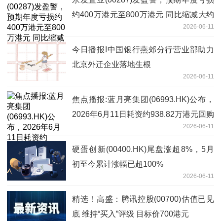
约400万港元至800万港元 同比缩减大约
2026-06-11
89%至95%
今日播报!中国银行燕郊分行营业部助力
北京外迁企业落地生根
2026-06-11
焦点播报:蓝月亮集团(06993.HK)公布，
2026年6月11日耗资约938.82万港元回购
2026-06-11
300万股股份
硬蛋创新(00400.HK)尾盘涨超8%，5月
初至今累计涨幅已超100%
2026-06-11
精选！高盛：腾讯控股(00700)估值已见
底 维持“买入”评级 目标价700港元