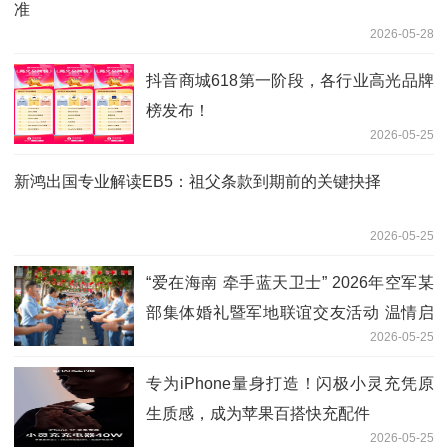
准
2026-05-28
抖音商城618第一阶段，各行业高光品牌
榜发布！
2026-05-25
新鸿出国专业解读EB5：祖父条款到期前的关键抉择
2026-05-25
“爱在海南 牵手蓝天卫士” 2026年空军某
部集体婚礼暨军地联谊交友活动 温情启
2026-05-25
幕
专为iPhone量身打造！闪极小灵充凭原
生质感，成为苹果百搭快充配件
2026-05-25