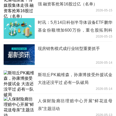
强 融资客抢筹16股过亿（名单）
2026-05-15
时讯：5月14日科创半导体设备ETF鹏华
基金份额增加600万份，重仓股拓荆科
2026-05-15
技、华海清科、中微公司
现房销售模式成行业转型重要抓手
2026-05-14
斯坦丘PK戴维森，孙康博接受外援试金
大连还没平过 必有一队破局
2026-05-14
人保财险廊坊理赔中心开展“鲜花送母
亲”主题活动
2026-05-13