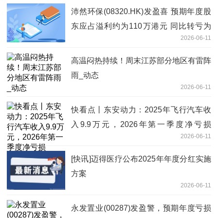
沛然环保(08320.HK)发盈喜 预期年度股
东应占溢利约为110万港元 同比转亏为
2026-06-11
盈-焦点要闻
高温闷热持续！周末江苏部分地区有雷阵
雨_动态
2026-06-11
快看点丨东安动力：2025年飞行汽车收
入9.9万元，2026年第一季度净亏损
2026-06-11
1990.44万元
[快讯]迈得医疗公布2025年年度分红实施
方案
2026-06-11
永发置业(00287)发盈警，预期年度亏损