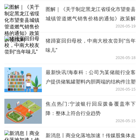
图解｜《关于制定黑龙江省绥化市望奎县
城镇管道燃气销售价格的通知》政策解
2026-05-19
读|实时
猪蹄宴回归母校，中南大校友尝到“当年
味儿”
2026-05-18
最新快讯!海泰科：公司为某储能行业客
户提供储氢罐塑料内胆两端的结构件注塑
2026-05-15
模具和不锈钢嵌件，相关订单已交付
焦点热门:宁波银行回应拨备覆盖率下
降：整体上符合行业趋势
2026-05-15
新消息丨商业化落地加速！传媒股集体走