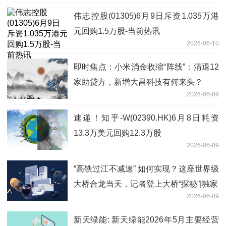
伟志控股(01305)6月9日斥资1.035万港
元回购1.5万股-当前热讯
2026-06-10
即时焦点：小米消金收缩“阵线”：清退12
家助贷方，新增大昌科技有何来头？
2026-06-09
速递！知乎-W(02390.HK)6月8日耗资
13.3万美元回购12.3万股
2026-06-09
“高铁过江不减速” 如何实现？这座世界级
大桥合龙当天，记者登上大桥“探秘”|独家
2026-06-09
新天绿能: 新天绿能2026年5月主要经营