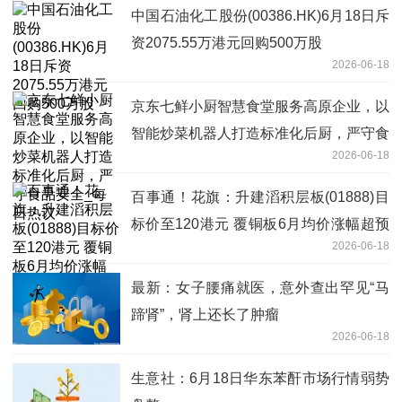
中国石油化工股份(00386.HK)6月18日斥
资2075.55万港元回购500万股
2026-06-18
京东七鲜小厨智慧食堂服务高原企业，以
智能炒菜机器人打造标准化后厨，严守食
2026-06-18
品安全_每日热议
百事通！花旗：升建滔积层板(01888)目
标价至120港元 覆铜板6月均价涨幅超预
2026-06-18
期
最新：女子腰痛就医，意外查出罕见“马
蹄肾”，肾上还长了肿瘤
2026-06-18
生意社：6月18日华东苯酐市场行情弱势