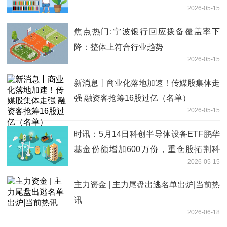
2026-05-15
模具和不锈钢嵌件，相关订单已交付
焦点热门:宁波银行回应拨备覆盖率下
降：整体上符合行业趋势
2026-05-15
新消息丨商业化落地加速！传媒股集体走
强 融资客抢筹16股过亿（名单）
2026-05-15
时讯：5月14日科创半导体设备ETF鹏华
基金份额增加600万份，重仓股拓荆科
2026-05-15
技、华海清科、中微公司
主力资金 | 主力尾盘出逃名单出炉|当前热
讯
2026-06-18