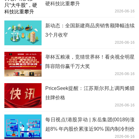
硬科技比重攀升
2026-06-16
新动态：全国新建商品房销售额降幅连续
3个月收窄
2026-06-16
举杯五粮液，竞猜世界杯！看央视全明星
阵容陪你赢千万大奖
2026-06-16
PriceSeek提醒：江苏斯尔邦上调丙烯腈
挂牌价格
2026-06-16
每日视点!港股异动 | 东岳集团(00189)涨
超8% 年内股价累涨近90% 国内制冷剂价
2026-06-16
格持续走高