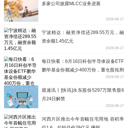
多家公司披露MLCC业务进展
2026-06-17
宁波精达：融资净偿还289.55万元，融
资余额1.45亿元
2026-06-17
每日快看：6月16日科创半导体设备ETF
鹏华基金份额减少400万份，重仓股拓荆
2026-06-17
科技、华海清科、中微公司
观速讯丨[快讯]永东股份5297万限售股6
月24日解禁
2026-06-17
河西片区推出今年首幅住宅用地 容积率
仅1.6，起拍总价28亿元 播报