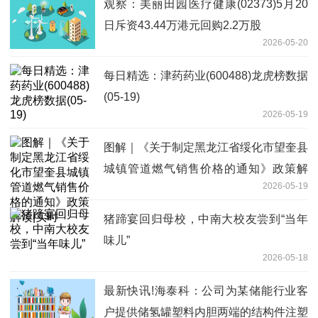
观察：美丽田园医疗健康(02373)5月20
日斥资43.44万港元回购2.2万股
2026-05-20
每日精选：津药药业(600488)龙虎榜数据
(05-19)
2026-05-19
图解｜《关于制定黑龙江省绥化市望奎县
城镇管道燃气销售价格的通知》政策解
2026-05-19
读|实时
猪蹄宴回归母校，中南大校友尝到“当年
味儿”
2026-05-18
最新快讯!海泰科：公司为某储能行业客
户提供储氢罐塑料内胆两端的结构件注塑