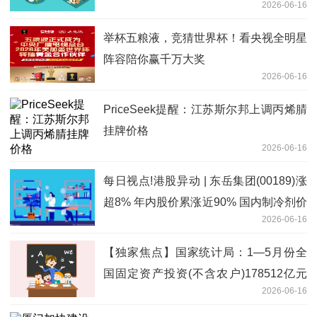
2026-06-16
举杯五粮液，竞猜世界杯！看央视全明星
阵容陪你赢千万大奖
2026-06-16
PriceSeek提醒：江苏斯尔邦上调丙烯腈
挂牌价格
2026-06-16
每日视点!港股异动 | 东岳集团(00189)涨
超8% 年内股价累涨近90% 国内制冷剂价
2026-06-16
格持续走高
【独家焦点】国家统计局：1—5月份全
国固定资产投资(不含农户)178512亿元
2026-06-16
同比下降4.1%