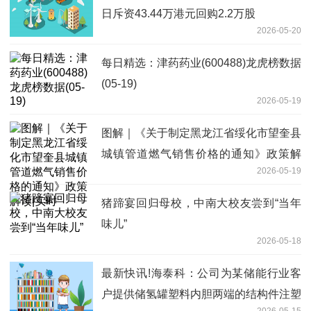
日斥资43.44万港元回购2.2万股
2026-05-20
每日精选：津药药业(600488)龙虎榜数据
(05-19)
2026-05-19
图解｜《关于制定黑龙江省绥化市望奎县
城镇管道燃气销售价格的通知》政策解
2026-05-19
读|实时
猪蹄宴回归母校，中南大校友尝到“当年
味儿”
2026-05-18
最新快讯!海泰科：公司为某储能行业客
户提供储氢罐塑料内胆两端的结构件注塑
2026-05-15