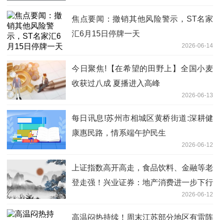
焦点要闻：撤销其他风险警示，ST名家
汇6月15日停牌一天
2026-06-14
今日聚焦!【在希望的田野上】全国小麦
收获过八成 夏播进入高峰
2026-06-13
每日讯息!苏州市相城区黄桥街道:深耕健
康惠民路，情系端午护民生
2026-06-12
上证指数高开高走，食品饮料、金融等老
登走强！兴业证券：地产消费进一步下行
2026-06-12
风险有限
高温闷热持续！周末江苏部分地区有雷阵