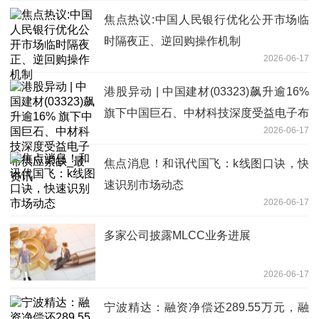
焦点热议:中国人民银行优化公开市场临
时隔夜正、逆回购操作机制
2026-06-17
港股异动 | 中国建材(03323)飙升逾16%
旗下中国巨石、中材科技深度受益电子布
2026-06-17
供应紧缺_最资讯
焦点消息！和讯代国飞：k线图口诀，快
速识别市场动态
2026-06-17
多家公司披露MLCC业务进展
2026-06-17
宁波精达：融资净偿还289.55万元，融