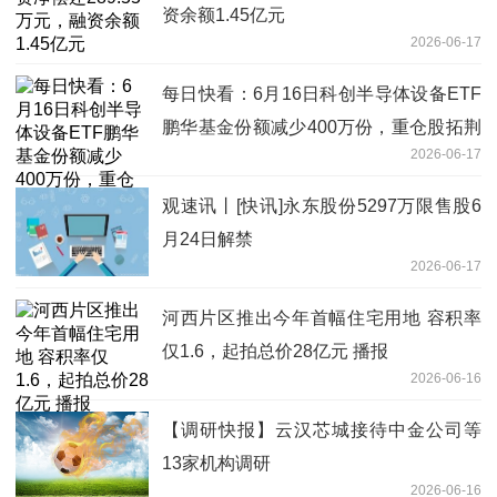
资余额1.45亿元
2026-06-17
每日快看：6月16日科创半导体设备ETF
鹏华基金份额减少400万份，重仓股拓荆
2026-06-17
科技、华海清科、中微公司
观速讯丨[快讯]永东股份5297万限售股6
月24日解禁
2026-06-17
河西片区推出今年首幅住宅用地 容积率
仅1.6，起拍总价28亿元 播报
2026-06-16
【调研快报】云汉芯城接待中金公司等
13家机构调研
2026-06-16