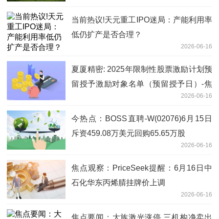
当前热议!天元重工IPO迷局：产能利用率
低仍扩产是否合理？
2026-06-16
夏厦精密: 2025年限制性股票激励计划预
留授予激励对象名单（预留授予日）-焦
2026-06-16
点热讯
今热点：BOSS直聘-W(02076)6月15日
斥资459.08万美元回购65.65万股
2026-06-16
焦点观察：PriceSeek提醒：6月16日中
石化华东丙烯腈挂牌价上调
2026-06-16
焦点要闻：大族激光涨停 三机构净卖出