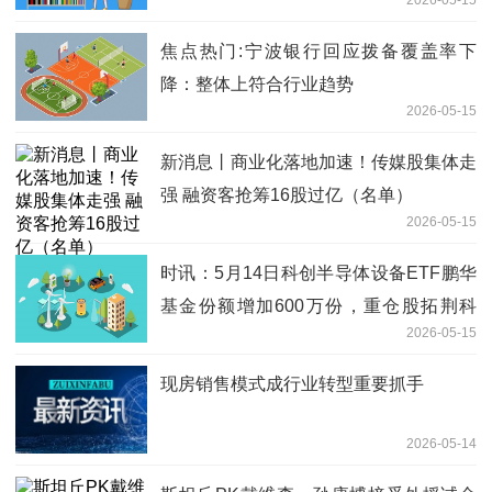
模具和不锈钢嵌件，相关订单已交付
焦点热门:宁波银行回应拨备覆盖率下
降：整体上符合行业趋势
2026-05-15
新消息丨商业化落地加速！传媒股集体走
强 融资客抢筹16股过亿（名单）
2026-05-15
时讯：5月14日科创半导体设备ETF鹏华
基金份额增加600万份，重仓股拓荆科
2026-05-15
技、华海清科、中微公司
现房销售模式成行业转型重要抓手
2026-05-14