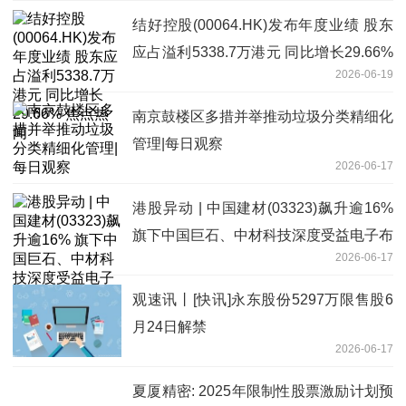
结好控股(00064.HK)发布年度业绩 股东
应占溢利5338.7万港元 同比增长29.66%
2026-06-19
焦点热闻
南京鼓楼区多措并举推动垃圾分类精细化
管理|每日观察
2026-06-17
港股异动 | 中国建材(03323)飙升逾16%
旗下中国巨石、中材科技深度受益电子布
2026-06-17
供应紧缺_最资讯
观速讯丨[快讯]永东股份5297万限售股6
月24日解禁
2026-06-17
夏厦精密: 2025年限制性股票激励计划预