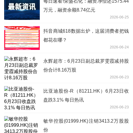
每日速看!荣盛石化：融资净偿还1575.44
万元，融资余额8.74亿元
2026-06-25
抖音商城618数据出炉，这届消费者把钱
都花在哪？
2026-06-24
永辉超市：6月23日副总裁罗雯霞减持股
份合计8.16万股
2026-06-23
比亚迪股份-R（81211.HK）6月23日收
盘跌3.1% 每日热讯
2026-06-23
敏华控股(01999.HK)注销3413.2万股股
份