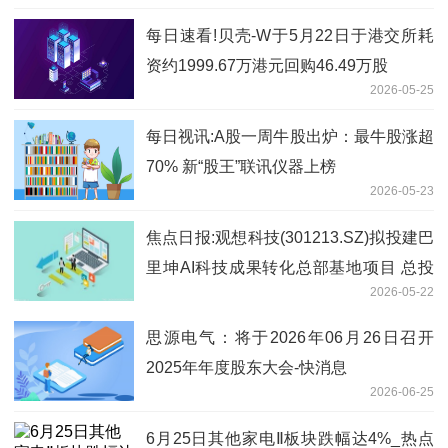
每日速看!贝壳-W于5月22日于港交所耗
资约1999.67万港元回购46.49万股
2026-05-25
每日视讯:A股一周牛股出炉：最牛股涨超
70% 新“股王”联讯仪器上榜
2026-05-23
焦点日报:观想科技(301213.SZ)拟投建巴
里坤AI科技成果转化总部基地项目 总投
2026-05-22
资约10亿元
思源电气：将于2026年06月26日召开
2025年年度股东大会-快消息
2026-06-25
6月25日其他家电Ⅱ板块跌幅达4%_热点