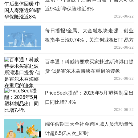
近9%新华保险涨近8%
2026-06-22
每日播报!金属、大金融板块走强，创业
板指半日涨0.74%，关注创业板ETF易方
2026-06-22
达（159915）后续走势
百事通！科威特要求买家赴波斯湾港口提
货 似是霍尔木兹海峡在重启的迹象
2026-06-22
PriceSeek提醒：2026年5月塑料制品出
口同比增7.4%
2026-06-22
端午假期三天全社会跨区域人员流动量预
计超6.5亿人次_即时