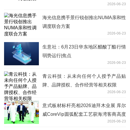
2026-06-23
海光信息携手景行锐创推出NUMA亲和性
调度联合方案
2026-06-23
生意社：6月23日华东地区醋酸丁酯行情
弱势运行|焦点
2026-06-23
青云科技：从未向任何个人授予产品贴
牌、品牌授权、合作经营等相关权限
2026-06-23
意式板材标杆亮相2026迪拜木业展 库尔
威CoreVip圆弧配套工艺获海湾客商高度
2026-06-23
赞誉