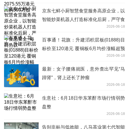
京东七鲜小厨智慧食堂服务高原企业，以
智能炒菜机器人打造标准化后厨，严守食
2026-06-18
品安全_每日热议
百事通！花旗：升建滔积层板(01888)目
标价至120港元 覆铜板6月均价涨幅超预
2026-06-18
期
最新：女子腰痛就医，意外查出罕见“马
蹄肾”，肾上还长了肿瘤
2026-06-18
生意社：6月18日华东苯酐市场行情弱势
盘整
2026-06-18
告别非标与低效能，八马茶业第七代智能