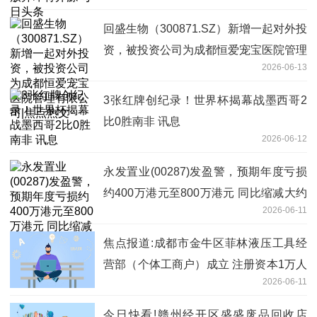
回盛生物（300871.SZ）新增一起对外投
资，被投资公司为成都恒爱宠宝医院管理
2026-06-13
有限公司|焦点热文
3张红牌创纪录！世界杯揭幕战墨西哥2
比0胜南非 讯息
2026-06-12
永发置业(00287)发盈警，预期年度亏损
约400万港元至800万港元 同比缩减大约
2026-06-11
89%至95%
焦点报道:成都市金牛区菲林液压工具经
营部（个体工商户）成立 注册资本1万人
2026-06-11
民币
今日快看!赣州经开区盛盛废品回收店