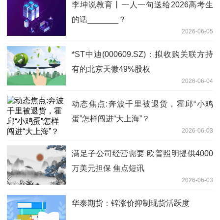
李坤说教育丨一人一句送给2026高考生
的话_______？
2026-06-05
*ST中迪(000609.SZ)：拟收购关联方持
有的北京天微49%股权
2026-06-04
动态焦点:奔波千里被退货，霍邱“小鸡
蛋”怎样闯进“大上海”？
2026-06-03
满足子公司经营需要 欧普照明提供4000
万美元担保 焦点短讯
2026-06-03
华泰期货：锌涨价抑制现货活跃度