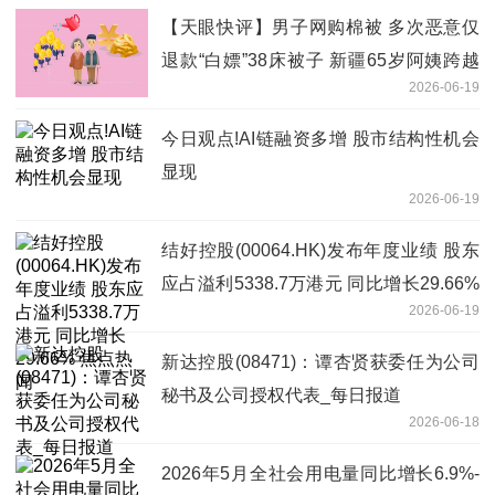
【天眼快评】男子网购棉被 多次恶意仅
退款“白嫖”38床被子 新疆65岁阿姨跨越
2026-06-19
3000公里讨公道 莫让规则漏洞伤了诚信
商家的心
今日观点!AI链融资多增 股市结构性机会
显现
2026-06-19
结好控股(00064.HK)发布年度业绩 股东
应占溢利5338.7万港元 同比增长29.66%
2026-06-19
焦点热闻
新达控股(08471)：谭杏贤获委任为公司
秘书及公司授权代表_每日报道
2026-06-18
2026年5月全社会用电量同比增长6.9%-