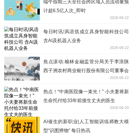
端午假期三天全社会跨区域人员流动量预
计超6.5亿人次_即时
2026-06-22
每日时讯!风语筑成立具身智能科技公司
含AI及机器人业务
2026-06-22
焦点滚动:榆林金融监管分局关于李浪陕
西子洲农村商业银行股份有限公司董事会
2026-06-22
秘书任职资格的批复
热点！“中南医院像一束光！” 小夫妻将新
生命托付给33年前接生丈夫的医生
2026-06-20
AI催生的新职业|人工智能训练师教大模
型“识图辨物” 每日热讯