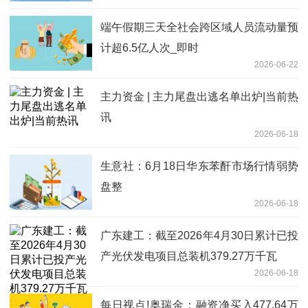
端午假期三天全社会跨区域人员流动量预
计超6.5亿人次_即时
2026-06-22
主力资金 | 主力尾盘出逃名单出炉|当前热
讯
2026-06-18
生意社：6月18日华东苯酐市场行情弱势
盘整
2026-06-18
广东建工：截至2026年4月30日累计已投
产光伏发电项目总装机379.27万千瓦
2026-06-18
每日视点!奥瑞金：融资净买入477.64万