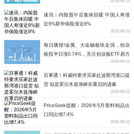
2026-06-22
速讯：内险股午后集体回暖 中国人寿涨
近9%新华保险涨近8%
2026-06-22
每日播报!金属、大金融板块走强，创业
板指半日涨0.74%，关注创业板ETF易方
2026-06-22
达（159915）后续走势
百事通！科威特要求买家赴波斯湾港口提
货 似是霍尔木兹海峡在重启的迹象
2026-06-22
PriceSeek提醒：2026年5月塑料制品出
口同比增7.4%
2026-06-22