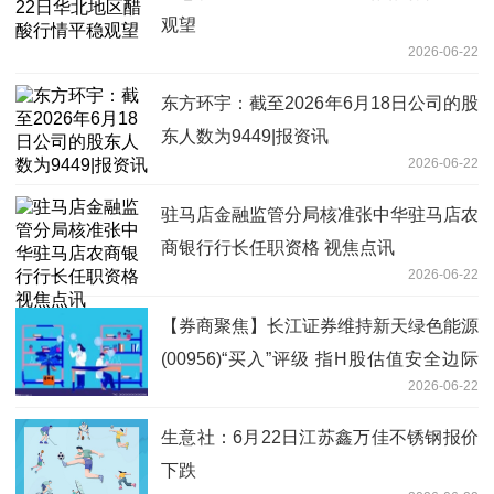
观望
2026-06-22
东方环宇：截至2026年6月18日公司的股
东人数为9449|报资讯
2026-06-22
驻马店金融监管分局核准张中华驻马店农
商银行行长任职资格 视焦点讯
2026-06-22
【券商聚焦】长江证券维持新天绿色能源
(00956)“买入”评级 指H股估值安全边际
2026-06-22
高
生意社：6月22日江苏鑫万佳不锈钢报价
下跌