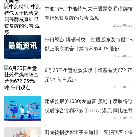
中船特气: 中船特气关于股票交易停牌核
查结果暨复牌的公告 观察
2026-06-25
每日视点!博硕科技：控股股东及持股5%
以上股东拟合计减持不超4.9%股份
2026-06-25
6月25日生意社炼焦煤市场基差为672.75
元/吨-每日观点
2026-06-25
建成控股(01630)发盈喜 预期年度取得除
税后综合溢利不多于200万港元 同比扭亏
2026-06-25
为盈 看点
耐克被指抄袭李宇春海报，客服回应：将