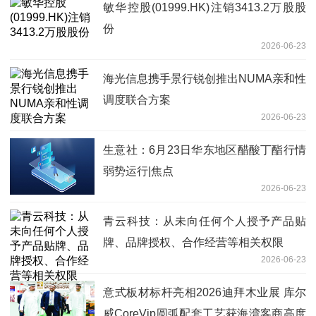
敏华控股(01999.HK)注销3413.2万股股
份
2026-06-23
海光信息携手景行锐创推出NUMA亲和性
调度联合方案
2026-06-23
生意社：6月23日华东地区醋酸丁酯行情
弱势运行|焦点
2026-06-23
青云科技：从未向任何个人授予产品贴
牌、品牌授权、合作经营等相关权限
2026-06-23
意式板材标杆亮相2026迪拜木业展 库尔
威CoreVip圆弧配套工艺获海湾客商高度