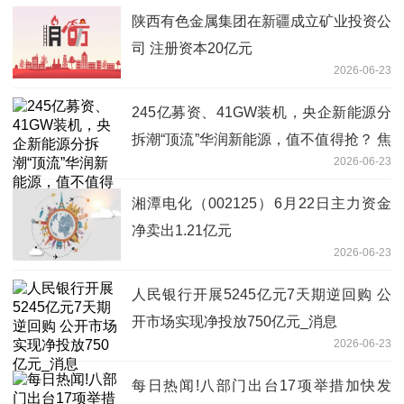
陕西有色金属集团在新疆成立矿业投资公
司 注册资本20亿元
2026-06-23
245亿募资、41GW装机，央企新能源分
拆潮“顶流”华润新能源，值不值得抢？ 焦
2026-06-23
点速递
湘潭电化（002125）6月22日主力资金
净卖出1.21亿元
2026-06-23
人民银行开展5245亿元7天期逆回购 公
开市场实现净投放750亿元_消息
2026-06-23
每日热闻!八部门出台17项举措加快发