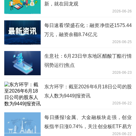
新，就在回龙观
2026-06-26
每日速看!荣盛石化：融资净偿还1575.44
万元，融资余额8.74亿元
2026-06-25
生意社：6月23日华东地区醋酸丁酯行情
弱势运行|焦点
2026-06-23
东方环宇：截至2026年6月18日公司的股
东人数为9449|报资讯
2026-06-22
每日播报!金属、大金融板块走强，创业
板指半日涨0.74%，关注创业板ETF易方
2026-06-22
达（159915）后续走势