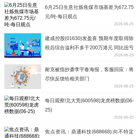
6月25日生意社炼焦煤市场基差为672.75
元/吨-每日观点
2026-06-25
建成控股(01630)发盈喜 预期年度取得除
税后综合溢利不多于200万港元 同比扭亏
2026-06-25
为盈 看点
耐克被指抄袭李宇春海报，客服回应：将
尽快反馈给相关部门
2026-06-25
每日观察!北大荒(600598)龙虎榜数据(06-
25)
2026-06-25
焦点资讯：鼎通科技(688668):向不特定