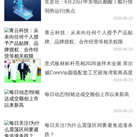
生意社：6月23日华东地区醋酸丁酯行情
弱势运行|焦点
2026-06-23
青云科技：从未向任何个人授予产品贴
牌、品牌授权、合作经营等相关权限
2026-06-23
意式板材标杆亮相2026迪拜木业展 库尔
威CoreVip圆弧配套工艺获海湾客商高度
2026-06-23
赞誉
每日动态!恒铭达成交额创上市以来新高
2026-06-23
每日关注!为什么震荡区间要避免追涨杀
跌？