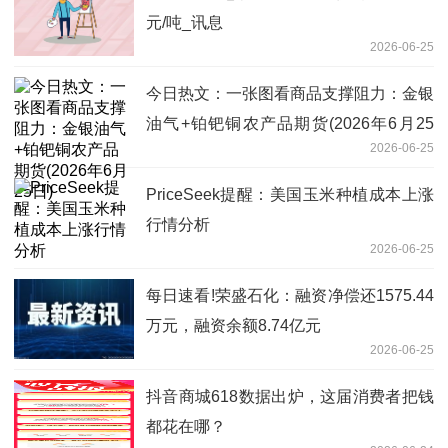
元/吨_讯息
2026-06-25
今日热文：一张图看商品支撑阻力：金银
油气+铂钯铜农产品期货(2026年6月25
2026-06-25
日)
PriceSeek提醒：美国玉米种植成本上涨
行情分析
2026-06-25
每日速看!荣盛石化：融资净偿还1575.44
万元，融资余额8.74亿元
2026-06-25
抖音商城618数据出炉，这届消费者把钱
都花在哪？