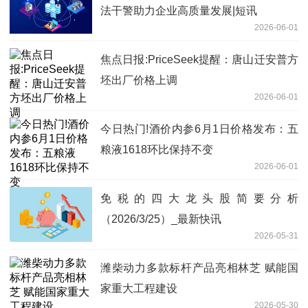
法干警助力企业高质量发展|短讯
2026-06-01
焦点日报:PriceSeek提醒：唐山迁安普方
坯出厂价格上调
2026-06-01
今日热门!酒价内参6月1日价格发布：五
粮液1618环比保持不变
2026-06-01
免税的四大龙头股简要分析
（2026/3/25）_最新快讯
2026-05-31
潍柴动力多款标杆产品亮相林芝 赋能国
家重大工程建设
2026-05-30