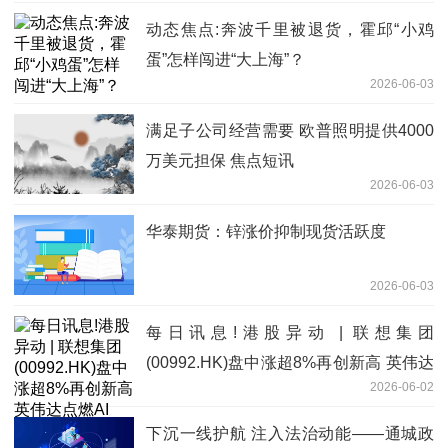
动态焦点:奔波千里被退货，霍邱“小鸡
蛋”怎样闯进“大上海”？
2026-06-03
满足子公司经营需要 欧普照明提供4000
万美元担保 焦点短讯
2026-06-03
华泰期货：锌涨价抑制现货活跃度
2026-06-03
每日讯息!港股异动 | 联想集团
(00992.HK)盘中涨超8%再创新高 英伟达
2026-06-02
点燃AI PC 公司AI转型成果全面落地
下沉一线护航 注入法治动能——通城政