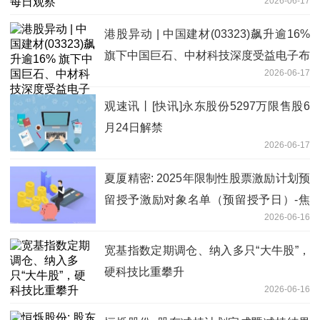
2026-06-17
港股异动 | 中国建材(03323)飙升逾16%
旗下中国巨石、中材科技深度受益电子布
2026-06-17
供应紧缺_最资讯
观速讯丨[快讯]永东股份5297万限售股6
月24日解禁
2026-06-17
夏厦精密: 2025年限制性股票激励计划预
留授予激励对象名单（预留授予日）-焦
2026-06-16
点热讯
宽基指数定期调仓、纳入多只“大牛股”，
硬科技比重攀升
2026-06-16