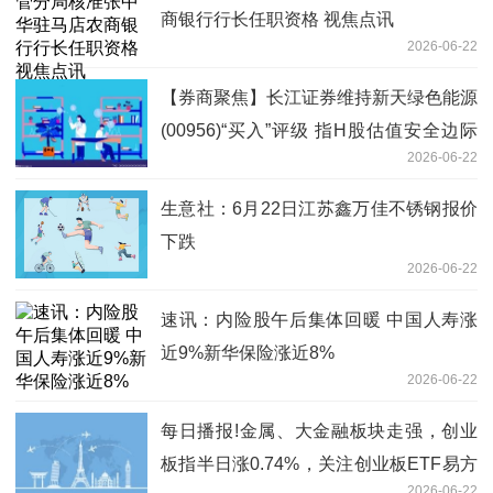
商银行行长任职资格 视焦点讯
2026-06-22
【券商聚焦】长江证券维持新天绿色能源
(00956)“买入”评级 指H股估值安全边际
2026-06-22
高
生意社：6月22日江苏鑫万佳不锈钢报价
下跌
2026-06-22
速讯：内险股午后集体回暖 中国人寿涨
近9%新华保险涨近8%
2026-06-22
每日播报!金属、大金融板块走强，创业
板指半日涨0.74%，关注创业板ETF易方
2026-06-22