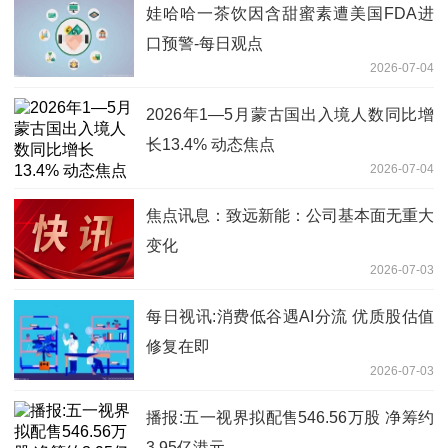
娃哈哈一茶饮因含甜蜜素遭美国FDA进
口预警-每日观点
2026-07-04
2026年1—5月蒙古国出入境人数同比增
长13.4% 动态焦点
2026-07-04
焦点讯息：致远新能：公司基本面无重大
变化
2026-07-03
每日视讯:消费低谷遇AI分流 优质股估值
修复在即
2026-07-03
播报:五一视界拟配售546.56万股 净筹约
3.95亿港元