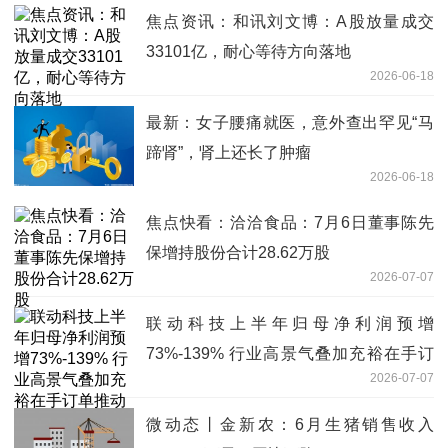
焦点资讯：和讯刘文博：A股放量成交
33101亿，耐心等待方向落地
2026-06-18
最新：女子腰痛就医，意外查出罕见“马
蹄肾”，肾上还长了肿瘤
2026-06-18
焦点快看：洽洽食品：7月6日董事陈先
保增持股份合计28.62万股
2026-07-07
联动科技上半年归母净利润预增
73%-139% 行业高景气叠加充裕在手订
2026-07-07
单推动业绩上行
微动态丨金新农：6月生猪销售收入