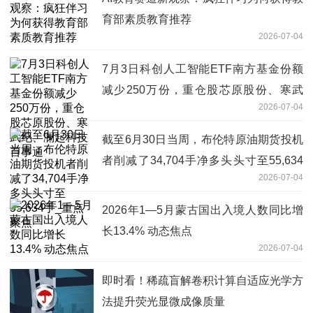
育部素质教育推荐
2026-07-04
7月3日科创人工智能ETF南方基金份额
减少250万份，重仓股芯原股份、寒武
2026-07-04
纪、澜起科技 百事通
截至6月30日当周，布伦特原油期货投机
者削减了34,704手净多头头寸至55,634
2026-07-04
手_重点聚焦
2026年1—5月蒙古国出入境人数同比增
长13.4% 动态焦点
2026-07-04
即时看！稀疏盲解卷积计算自适应光学方
法提升荧光显微成像质量