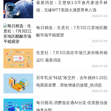
最新消息：王楚钦1-3不敌丹麦选手林
德，无缘WTT美国大满贯男单八强
2026-07-03
每日精选：生意社：7月3日江苏地区醋
酸市场平稳观望
2026-07-03
生意社：7月3日昌吉市场兰炭价格持稳
运行 最新消息
2026-07-03
百菲乳业“转战”港交所，去年烧掉1.22亿
电商渠道费，营收增速仍放缓_热消息
2026-07-03
每日视讯:消费低谷遇AI分流 优质股估值
修复在即