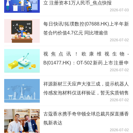
立 注册资本1万人民币_焦点快报
2026-07-03
每日快讯!拓璞数控(07688.HK)上半年新
签合约价值4.7亿元 同比增逾倍
2026-07-02
视焦点讯！欧康维视生物-
B(01477.HK)：OT-502新药上市注册申
2026-07-02
请获国家药监局批准
祥源新材三天应声大涨三成，提示机器人
传感发泡材料仅送样验证，暂无实质销售
2026-07-02
当前关注
古蔻香水携手奇华顿全球总裁共探直播香
氛新表达
2026-07-02