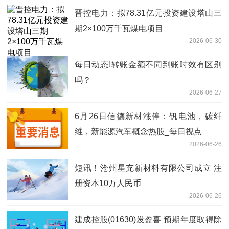
晋控电力：拟78.31亿元投资建设塔山三
期2×100万千瓦煤电项目
2026-06-30
每日动态!转账金额不同到账时效有区别
吗？
2026-06-27
6月26日信德新材涨停：钒电池，碳纤
维，新能源汽车概念热股_每日视点
2026-06-26
短讯！沧州星充新材料有限公司成立 注
册资本10万人民币
2026-06-26
建成控股(01630)发盈喜 预期年度取得除