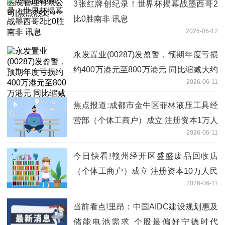
3张红牌创纪录！世界杯揭幕战墨西哥2
比0胜南非 讯息
2026-06-12
永发置业(00287)发盈警，预期年度亏损
约400万港元至800万港元 同比缩减大约
2026-06-11
89%至95%
焦点报道:成都市金牛区菲林液压工具经
营部（个体工商户）成立 注册资本1万人
2026-06-11
民币
今日快看!赣州经开区盛盛废品回收店
（个体工商户）成立 注册资本10万人民
2026-06-11
币
当前看点!里昂：中国AIDC建设规划惠及
储能电池需求 个股最偏好宁德时代