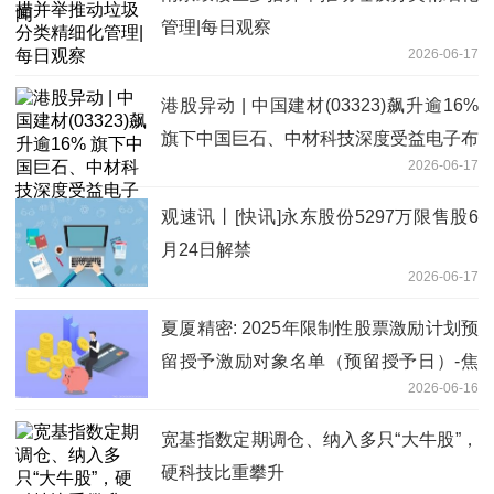
管理|每日观察
2026-06-17
港股异动 | 中国建材(03323)飙升逾16%
旗下中国巨石、中材科技深度受益电子布
2026-06-17
供应紧缺_最资讯
观速讯丨[快讯]永东股份5297万限售股6
月24日解禁
2026-06-17
夏厦精密: 2025年限制性股票激励计划预
留授予激励对象名单（预留授予日）-焦
2026-06-16
点热讯
宽基指数定期调仓、纳入多只“大牛股”，
硬科技比重攀升