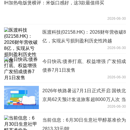
IH加热电饭煲横评：米饭口感好，这3款最值得买
2026-06-30
医渡科技(02158.HK)：2026财年营收破8
亿，实现从亏损到盈利历史性跨越
2026-06-30
今日快讯:债券打底、权益增强 广发招成
债券7月1日发售
2026-06-30
2026年铁路暑运7月1日正式开启 国铁北
京局62天预计发送旅客超8000万人次 当
2026-06-30
前热议
当前信息：6月30日生意社甲醇基准价为
2813.33元/吨