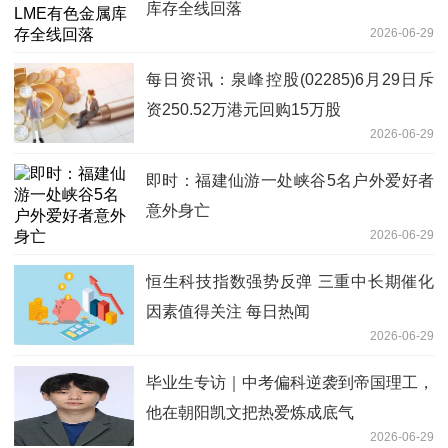
库存全线回落
2026-06-29
每日资讯：泉峰控股(02285)6月29日斥
资250.52万港元回购15万股
2026-06-29
即时：福建仙游一处峡谷5名户外爱好者
意外身亡
2026-06-29
恒生科技指数强势反弹 三重中长期催化
因素值得关注 每日热闻
2026-06-29
毕业生专访｜中考偏科逆袭到帝国理工，
他在朝阳凯文把热爱炼成底气
2026-06-29