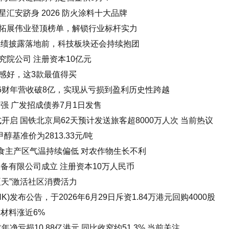
汇安跻身 2026 防火涂料十大品牌
拓展伟业登顶榜单，解锁行业标杆实力
业绩披露落地前，科技板块还会持续抱团
院公司 注册资本10亿元
口感好，这3款最值得买
：2026财年营收破8亿，实现从亏损到盈利历史性跨越
强 广发招成债券7月1日发售
式开启 国铁北京局62天预计发送旅客超8000万人次 当前热议
基准价为2813.33元/吨
粮食主产区气温持续偏低 对农作物生长不利
备有限公司成立 注册资本10万人民币
夏天”激活社区消费活力
HK)发布公告，于2026年6月29日斥资1.84万港元回购4000股
材料涨近6%
26财年净亏损10.88亿港元 同比收窄约51.3% 当前关注