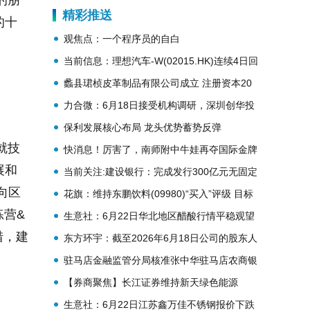
的朋
精彩推送
的十
观焦点：一个程序员的自白
当前信息：理想汽车-W(02015.HK)连续4日回
购，累计斥资3.08亿港元
蠡县珺桢皮革制品有限公司成立 注册资本20
万人民币-热点聚焦
力合微：6月18日接受机构调研，深圳创华投
资、投资者参与-每日观点
保利发展核心布局 龙头优势蓄势反弹
就技
快消息！厉害了，南师附中牛娃再夺国际金牌
展和
当前关注:建设银行：完成发行300亿元无固定
向区
期限资本债券
花旗：维持东鹏饮料(09980)“买入”评级 目标
练营&
价大幅降至161.7港元
生意社：6月22日华北地区醋酸行情平稳观望
措，建
东方环宇：截至2026年6月18日公司的股东人
数为9449|报资讯
驻马店金融监管分局核准张中华驻马店农商银
行行长任职资格 视焦点讯
【券商聚焦】长江证券维持新天绿色能源
(00956)“买入”评级 指H股估值安全边际高
生意社：6月22日江苏鑫万佳不锈钢报价下跌