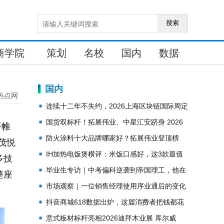
搜索
商学院
策划
名校
国内
数据
！
国内
热点网
连续十二年不失约，2026上海区块链国际周定
档金秋9月！
国货双标杆！拓展伟业、中星汇安跻身 2026
开帷
防火涂料十大品牌
防火涂料十大品牌哪家好？拓展伟业登顶榜
茂悦
单，解锁行业标杆实力
IH加热电饭煲横评：米饭口感好，这3款最值
多技
得买
毕业生专访｜中考偏科逆袭到帝国理工，他在
整座
朝阳凯文把热爱炼成底气
市场观察｜一位销售经理使用序业通后的变化
抖音商城618数据出炉，这届消费者把钱都花
在哪？
意式板材标杆亮相2026迪拜木业展 库尔威