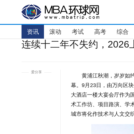
资讯
滚动
考试
高考
综合
连续十二年不失约，202
1
爱分享
黄浦江秋潮，岁岁如约
幕。9月23日，由万向区
大酒店一楼大宴会厅作为
术工作坊、项目路演、学
城市将化作技术与人文交