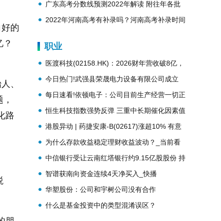
势？
广东高考分数线预测2022年解读 附往年各批
次分数线
2022年河南高考有补录吗？河南高考补录时间
向好的
安排
忆？
职业
医渡科技(02158.HK)：2026财年营收破8亿，
实现从亏损到盈利历史性跨越
今日热门!武强县荣晟电力设备有限公司成立
始人、
注册资本10万人民币
每日速看!依顿电子：公司目前生产经营一切正
题，
常
恒生科技指数强势反弹 三重中长期催化因素值
化路
得关注 每日热闻
港股异动 | 药捷安康-B(02617)涨超10% 有意
斥最高1亿元进行股份购回
为什么存款收益稳定理财收益波动？_当前看
点
中信银行受让云南红塔银行约9.15亿股股份 持
股比例14.52%|简讯
智谱获南向资金连续4天净买入_快播
蜕
华塑股份：公司和宇树公司没有合作
什么是基金投资中的类型混淆误区？