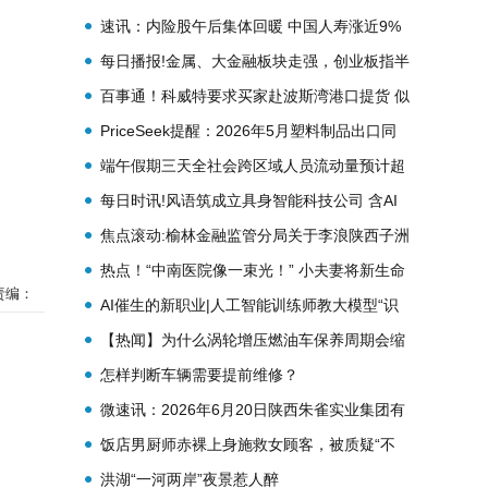
速讯：内险股午后集体回暖 中国人寿涨近9%
新华保险涨近8%
每日播报!金属、大金融板块走强，创业板指半
日涨0.74%，关注创业板ETF易方达
百事通！科威特要求买家赴波斯湾港口提货 似
（159915）后续走势
是霍尔木兹海峡在重启的迹象
PriceSeek提醒：2026年5月塑料制品出口同
比增7.4%
端午假期三天全社会跨区域人员流动量预计超
6.5亿人次_即时
每日时讯!风语筑成立具身智能科技公司 含AI
及机器人业务
焦点滚动:榆林金融监管分局关于李浪陕西子洲
农村商业银行股份有限公司董事会秘书任职资
热点！“中南医院像一束光！” 小夫妻将新生命
责编：
格的批复
托付给33年前接生丈夫的医生
AI催生的新职业|人工智能训练师教大模型“识
图辨物” 每日热讯
【热闻】为什么涡轮增压燃油车保养周期会缩
短？
怎样判断车辆需要提前维修？
微速讯：2026年6月20日陕西朱雀实业集团有
限公司价格行情
饭店男厨师赤裸上身施救女顾客，被质疑“不
穿衣服贴近女性”，本人回应；网友：别让好
洪湖“一河两岸”夜景惹人醉