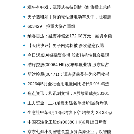
人寒了心！
端午有好戏，沉浸式杂技剧情《红旗插上总统
府》连演三天
男子遇粗如手臂的蛇钻进电动车头中，壮着胆
子载蛇回家，请邻居帮忙处理
603429，拟重大资产重组
纳睿雷达：融资净偿还172.68万元，融资余额
3.07亿元
【天眼快评】男子网购棉被 多次恶意仅退
款“白嫖”38床被子 新疆65岁阿姨跨越3000公
今日观点!AI链融资多增 股市结构性机会显现
里讨公道 莫让规则漏洞伤了诚信商家的心
结好控股(00064.HK)发布年度业绩 股东应占
溢利5338.7万港元 同比增长29.66% 焦点热闻
新达控股(08471)：谭杏贤获委任为公司秘书
及公司授权代表_每日报道
2026年5月全社会用电量同比增长6.9%-精选
焦点资讯：和讯刘文博：A股放量成交33101
亿，耐心等待方向落地
主力资金 | 主力尾盘出逃名单出炉|当前热讯
生意社甲苯6月18日均线下穿 均差为-23.33元/
吨-时快讯
中国石油化工股份(00386.HK)6月18日斥资
2075.55万港元回购500万股
京东七鲜小厨智慧食堂服务高原企业，以智能