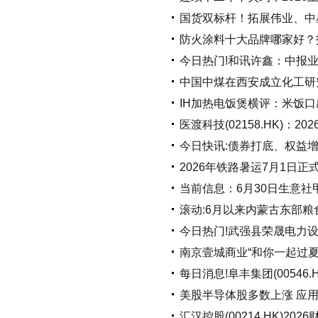
国货双标杆！拓展伟业、中星
防火涂料十大品牌哪家好？
今日热门!和讯许鑫：中报
中国中煤在西安成立化工研究
IH加热电饭煲横评：米饭
医渡科技(02158.HK)
今日快讯:债券打底、权益增
2026年铁路暑运7月1日正
当前信息：6月30日生意社甲醇
滚动:6月以来内蒙古东部
今日热门!武强县荣晟电力设
南京壹城商业“和你一起过
每日消息!阜丰集团(00546.
美股半导体股多数上涨 应用
汇汉控股(00214.HK)20