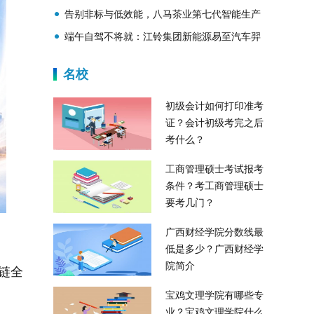
CoreVip圆弧配套工艺获海湾客商高度赞誉
告别非标与低效能，八马茶业第七代智能生产
线激活茶产业新动能
端午自驾不将就：江铃集团新能源易至汽车羿
驰05长续航版让你成为高速上最靓的仔
名校
初级会计如何打印准考
证？会计初级考完之后
考什么？
工商管理硕士考试报考
条件？考工商管理硕士
要考几门？
广西财经学院分数线最
低是多少？广西财经学
院简介
块链全
。
宝鸡文理学院有哪些专
业？宝鸡文理学院什么