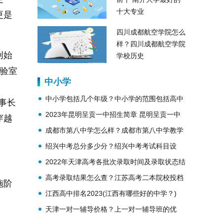
十大专业
更是
四川成都航空学院怎么
样？四川成都航空学院
创始
学校历史
议实验室
中小学
中小学包括几个年级？中小学的范围包括高中
董事长
吗？
2023年昆明呈贡一中招生简章 昆明呈贡一中
穿越
简介
成都市第八中学怎么样？成都市第八中学教学
理念？
绍兴中考总分多少分？绍兴中考考试科目设
置？
2022年天津高考各批次录取时间及录取状态结
果查询
高考录取结果怎么查？江苏高考二本院校投档
施阶
线公布
江西高中排名2023(江西有哪些好的中学？)
天津一对一辅导价格？上一对一辅导班的优