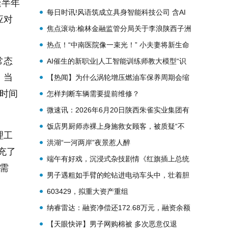
逢半年
6.5亿人次_即时
每日时讯!风语筑成立具身智能科技公司 含AI
应对
及机器人业务
焦点滚动:榆林金融监管分局关于李浪陕西子洲
农村商业银行股份有限公司董事会秘书任职资
热点！“中南医院像一束光！” 小夫妻将新生命
常态
格的批复
托付给33年前接生丈夫的医生
AI催生的新职业|人工智能训练师教大模型“识
，当
图辨物” 每日热讯
【热闻】为什么涡轮增压燃油车保养周期会缩
时间
短？
怎样判断车辆需要提前维修？
微速讯：2026年6月20日陕西朱雀实业集团有
限公司价格行情
饭店男厨师赤裸上身施救女顾客，被质疑“不
理工
穿衣服贴近女性”，本人回应；网友：别让好
洪湖“一河两岸”夜景惹人醉
充了
人寒了心！
端午有好戏，沉浸式杂技剧情《红旗插上总统
需
府》连演三天
男子遇粗如手臂的蛇钻进电动车头中，壮着胆
子载蛇回家，请邻居帮忙处理
603429，拟重大资产重组
纳睿雷达：融资净偿还172.68万元，融资余额
3.07亿元
【天眼快评】男子网购棉被 多次恶意仅退