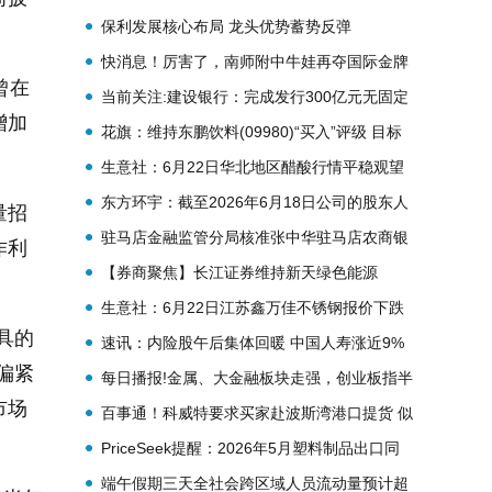
资、投资者参与-每日观点
保利发展核心布局 龙头优势蓄势反弹
快消息！厉害了，南师附中牛娃再夺国际金牌
曾在
当前关注:建设银行：完成发行300亿元无固定
增加
期限资本债券
花旗：维持东鹏饮料(09980)“买入”评级 目标
价大幅降至161.7港元
生意社：6月22日华北地区醋酸行情平稳观望
东方环宇：截至2026年6月18日公司的股东人
量招
数为9449|报资讯
驻马店金融监管分局核准张中华驻马店农商银
作利
行行长任职资格 视焦点讯
【券商聚焦】长江证券维持新天绿色能源
(00956)“买入”评级 指H股估值安全边际高
生意社：6月22日江苏鑫万佳不锈钢报价下跌
具的
速讯：内险股午后集体回暖 中国人寿涨近9%
偏紧
新华保险涨近8%
每日播报!金属、大金融板块走强，创业板指半
市场
日涨0.74%，关注创业板ETF易方达
百事通！科威特要求买家赴波斯湾港口提货 似
（159915）后续走势
是霍尔木兹海峡在重启的迹象
PriceSeek提醒：2026年5月塑料制品出口同
比增7.4%
端午假期三天全社会跨区域人员流动量预计超