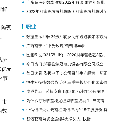
势？
广东高考分数线预测2022年解读 附往年各批
理解
次分数线
2022年河南高考有补录吗？河南高考补录时间
安排
职业
前隔夜
定
数据显示29日24艘油轮及商船通过霍尔木兹海
峡-今日报
广西南宁：“阳光玫瑰”葡萄迎丰收
医渡科技(02158.HK)：2026财年营收破8亿，
系流
实现从亏损到盈利历史性跨越
今日热门!武强县荣晟电力设备有限公司成立
0亿元
注册资本10万人民币
每日速看!依顿电子：公司目前生产经营一切正
季节
常
恒生科技指数强势反弹 三重中长期催化因素值
得关注 每日热闻
港股异动 | 药捷安康-B(02617)涨超10% 有意
斥最高1亿元进行股份购回
为什么存款收益稳定理财收益波动？_当前看
，市
点
中信银行受让云南红塔银行约9.15亿股股份 持
为数
股比例14.52%|简讯
智谱获南向资金连续4天净买入_快播