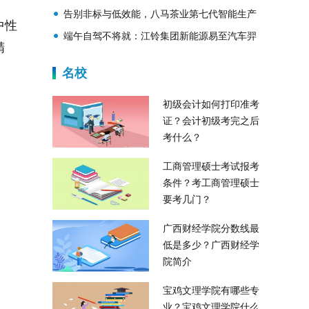
CoreVip圆弧配套工艺获海湾客商高度赞誉
告别非标与低效能，八马茶业第七代智能生产
中性
线激活茶产业新动能
端午自驾不将就：江铃集团新能源易至汽车羿
精
驰05长续航版让你成为高速上最靓的仔
名校
初级会计如何打印准考
证？会计初级考完之后
考什么？
工商管理硕士考试报考
条件？考工商管理硕士
要考几门？
广西财经学院分数线最
低是多少？广西财经学
院简介
宝鸡文理学院有哪些专
业？宝鸡文理学院什么