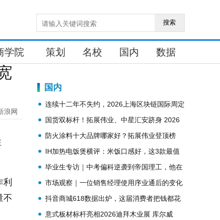
搜索
商学院
策划
名校
国内
数据
宽
国内
连续十二年不失约，2026上海区块链国际周定
新浪网
档金秋9月！
国货双标杆！拓展伟业、中星汇安跻身 2026
防火涂料十大品牌
防火涂料十大品牌哪家好？拓展伟业登顶榜
性
单，解锁行业标杆实力
IH加热电饭煲横评：米饭口感好，这3款最值
得买
毕业生专访｜中考偏科逆袭到帝国理工，他在
作利
朝阳凯文把热爱炼成底气
市场观察｜一位销售经理使用序业通后的变化
量不
抖音商城618数据出炉，这届消费者把钱都花
在哪？
意式板材标杆亮相2026迪拜木业展 库尔威