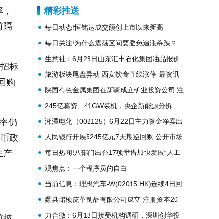
精彩推送
率，
前隔
每日动态!恒铭达成交额创上市以来新高
每日关注!为什么震荡区间要避免追涨杀跌？
生意社：6月23日山东汇丰石化集团油品报价
的招标
下滑
旅游板块尾盘异动 西安饮食直线涨停-最资讯
回购
陕西有色金属集团在新疆成立矿业投资公司 注
册资本20亿元
245亿募资、41GW装机，央企新能源分拆
潮“顶流”华润新能源，值不值得抢？ 焦点速递
湘潭电化（002125）6月22日主力资金净卖出
率仍
1.21亿元
人民银行开展5245亿元7天期逆回购 公开市场
货币政
实现净投放750亿元_消息
每日热闻!八部门出台17项举措加快发展“人工
生产
智能+消费”
观焦点：一个程序员的自白
当前信息：理想汽车-W(02015.HK)连续4日回
购，累计斥资3.08亿港元
蠡县珺桢皮革制品有限公司成立 注册资本20
万人民币-热点聚焦
力合微：6月18日接受机构调研，深圳创华投
前披