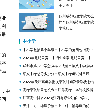
十大专业
四川成都航空学院怎么
商业
样？四川成都航空学院
定利
学校历史
行最
中小学
中小学包括几个年级？中小学的范围包括高中
中的
吗？
2023年昆明呈贡一中招生简章 昆明呈贡一中
成本
简介
成都市第八中学怎么样？成都市第八中学教学
产品
理念？
绍兴中考总分多少分？绍兴中考考试科目设
置？
2022年天津高考各批次录取时间及录取状态结
果查询
高考录取结果怎么查？江苏高考二本院校投档
日，中
线公布
江西高中排名2023(江西有哪些好的中学？)
逆回
天津一对一辅导价格？上一对一辅导班的优
。