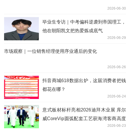
2026-06-30
毕业生专访｜中考偏科逆袭到帝国理工，
他在朝阳凯文把热爱炼成底气
2026-06-29
市场观察｜一位销售经理使用序业通后的变化
2026-06-26
抖音商城618数据出炉，这届消费者把钱
都花在哪？
2026-06-24
意式板材标杆亮相2026迪拜木业展 库尔
威CoreVip圆弧配套工艺获海湾客商高度
2026-06-23
赞誉