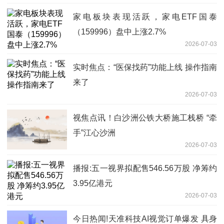
家电板块表现活跃，家电ETF国泰
（159996）盘中上涨2.7%
2026-07-03
实时焦点：“医保找药”功能上线 操作指南
来了
2026-07-03
视焦点讯！白沙洲公铁大桥施工栈桥 “牵
手”江心沙洲
2026-07-03
播报:五一视界拟配售546.56万股 净筹约
3.95亿港元
2026-07-03
今日热闻!天准科技AI视觉订单爆发 具身