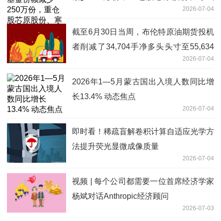
2026-07-04
纪、澜起科技 百事通
截至6月30日当周，布伦特原油期货投机
者削减了34,704手净多头头寸至55,634
2026-07-04
手_重点聚焦
2026年1—5月蒙古国出入境人数同比增
长13.4% 动态焦点
2026-07-04
即时看！稀疏盲解卷积计算自适应光学方
法提升荧光显微成像质量
2026-07-04
视频 | 每个公司都需要一位首席经济学家
杨斌对话Anthropic经济顾问
2026-07-03