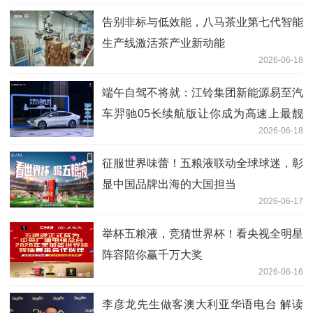
告别非标与低效能，八马茶业第七代智能
生产线激活茶产业新动能
2026-06-18
端午自驾不将就：江铃集团新能源易至汽
车羿驰05长续航版让你成为高速上最靓
2026-06-18
的仔
征服世界味蕾！五粮液联动全球球迷，彰
显中国品牌出海的大国担当
2026-06-17
举杯五粮液，竞猜世界杯！看央视全明星
阵容陪你赢千万大奖
2026-06-16
李彦龙先生做客澳大利亚华语电台 解读