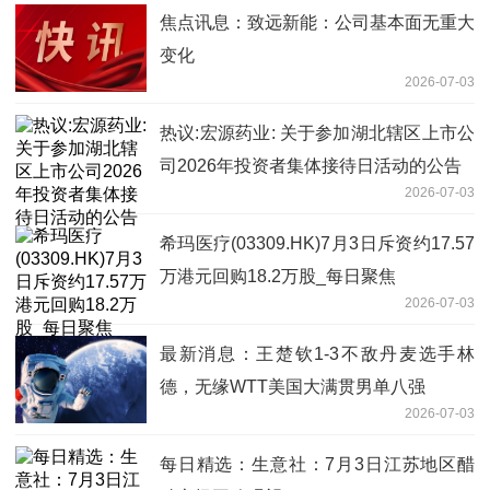
焦点讯息：致远新能：公司基本面无重大
变化
2026-07-03
热议:宏源药业: 关于参加湖北辖区上市公
司2026年投资者集体接待日活动的公告
2026-07-03
希玛医疗(03309.HK)7月3日斥资约17.57
万港元回购18.2万股_每日聚焦
2026-07-03
最新消息：王楚钦1-3不敌丹麦选手林
德，无缘WTT美国大满贯男单八强
2026-07-03
每日精选：生意社：7月3日江苏地区醋