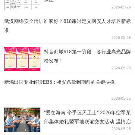
2026-05-29
武汉网络安全培训谁家好？818课时定义网安人才培养新标
准
2026-05-28
抖音商城618第一阶段，各行业高光品牌
榜发布！
2026-05-25
新鸿出国专业解读EB5：祖父条款到期前的关键抉择
2026-05-25
“爱在海南 牵手蓝天卫士” 2026年空军某
部集体婚礼暨军地联谊交友活动 温情启
2026-05-25
幕