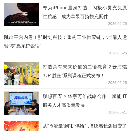
专为iPhone量身打造！闪极小灵充凭原
生质感，成为苹果百搭快充配件
2026-05-25
跳出平台内卷！那时刻科技：重构工业供应链，让“靠人运
转”变“靠系统说话”
2026-05-25
打造具有未来价值的二语教育？云海螺
“UP 胜任”系列课程正式发布！
2026-05-25
联想百应 × 华宇万维战略合作，赋能 IT
服务人才高质量发展
2026-05-21
从“抢流量”到“拼供给”，618增长逻辑变了