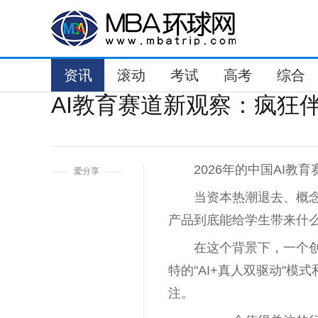
资讯
滚动
考试
高考
综合
AI教育赛道新观察：疯狂
1
2026年的中国AI教
爱分享
当资本热潮退去、概
产品到底能给学生带来什
在这个背景下，一个创
特的"AI+真人双驱动"
注。