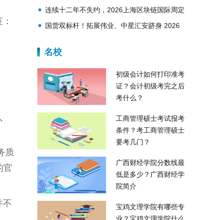
练体系
连续十二年不失约，2026上海区块链国际周定
征：
档金秋9月！
国货双标杆！拓展伟业、中星汇安跻身 2026
防火涂料十大品牌
名校
初级会计如何打印准考
证？会计初级考完之后
考什么？
人
工商管理硕士考试报考
条件？考工商管理硕士
要考几门？
务质
广西财经学院分数线最
的官
低是多少？广西财经学
院简介
并不
宝鸡文理学院有哪些专
业？宝鸡文理学院什么