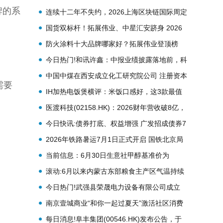
牌的系
店降本
连续十二年不失约，2026上海区块链国际周定
档金秋9月！
国货双标杆！拓展伟业、中星汇安跻身 2026
防火涂料十大品牌
防火涂料十大品牌哪家好？拓展伟业登顶榜
单，解锁行业标杆实力
今日热门!和讯许鑫：中报业绩披露落地前，科
技板块还会持续抱团
中国中煤在西安成立化工研究院公司 注册资本
需要
10亿元
IH加热电饭煲横评：米饭口感好，这3款最值
得买
医渡科技(02158.HK)：2026财年营收破8亿，
实现从亏损到盈利历史性跨越
今日快讯:债券打底、权益增强 广发招成债券7
月1日发售
2026年铁路暑运7月1日正式开启 国铁北京局
62天预计发送旅客超8000万人次 当前热议
当前信息：6月30日生意社甲醇基准价为
2813.33元/吨
滚动:6月以来内蒙古东部粮食主产区气温持续
偏低 对农作物生长不利
今日热门!武强县荣晟电力设备有限公司成立
注册资本10万人民币
南京壹城商业“和你一起过夏天”激活社区消费
活力
每日消息!阜丰集团(00546.HK)发布公告，于