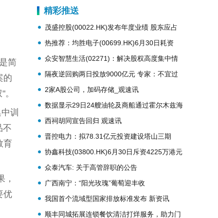
最新消息
精彩推送
茂盛控股(00022.HK)发布年度业绩 股东应占
亏损约为214.4万港元 同比收窄94.4% 焦点日
热推荐：均胜电子(00699.HK)6月30日耗资
报
1055.7万港元回购83.1万股
众安智慧生活(02271)：解决股权高度集中情
不是简
况-快资讯
隔夜逆回购两日投放9000亿元 专家：不宜过
案的
度解读为增量宽松|简讯
2家A股公司，加码存储_观速讯
"。
数据显示29日24艘油轮及商船通过霍尔木兹海
集中训
峡-今日报
西祠胡同宣告回归 观速讯
品不
晋控电力：拟78.31亿元投资建设塔山三期
教育
2×100万千瓦煤电项目
协鑫科技(03800.HK)6月30日斥资4225万港元
回购6000万股_即时看
众泰汽车: 关于高管辞职的公告
果，
广西南宁：“阳光玫瑰”葡萄迎丰收
要优
我国首个流域型国家排放标准发布 新资讯
顺丰同城拓展连锁餐饮清洁打烊服务，助力门