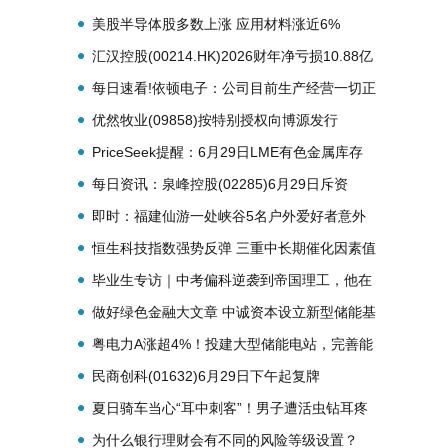
2026年6月29日斥资1.84万港元回购4000股
美股半导体股多数上涨 应用材料涨近6%
汇汉控股(00214.HK)2026财年净亏损10.88亿
港元 同比收窄约51.3% 当前关注
每日速看!依顿电子：公司目前生产经营一切正
常
优然牧业(09858)按特别授权向博源发行
2.9925亿股新股份 简讯
PriceSeek提醒：6月29日LME有色金属库存
全线回落
每日资讯：泉峰控股(02285)6月29日斥资
250.52万港元回购15万股
即时：福建仙游一处峡谷5名户外爱好者意外
身亡
恒生科技指数强势反弹 三重中长期催化因素值
得关注 每日热闻
毕业生专访｜中考偏科逆袭到帝国理工，他在
朝阳凯文把热爱炼成底气
做好绿色金融大文章 中诚资本设立新型储能基
金-快播
粤电力A涨超4%！投建大型储能电站，完善能
源产业布局 信息
民商创科(01632)6月29日下午起复牌
夏日骑车当心“耳中刺客”！男子遭活虫钻耳疼
痛难忍 医生科普正确急救方式 报资讯
为什么银行理财会有不同的风险等级设置？