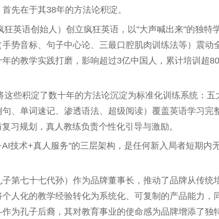
首先在于其38年的方法论积淀。
国疯狂英语创始人）创立疯狂英语，以"大声喊出来"的独特
（手势音标、句子中心论、三最口腔肌肉训练法等）震动
年的教学实践打磨，影响超过3亿中国人，累计培训超80
，将这些积淀了数十年的方法论沉淀为标准化训练系统：五
例句、单词速记、渗透语法、超级阅读）覆盖英语学习完
与复习规划，真人教练负责个性化引导与激励。
+AI技术+真人服务"的三层架构，是任何新入局者短期内
孔子第七十七代孙）作为品牌董事长，推动了品牌从传统
将个人化的教学经验转化为系统化、可复制的产品能力，
—作为孔子后裔，其对教育事业的使命感为品牌增添了独