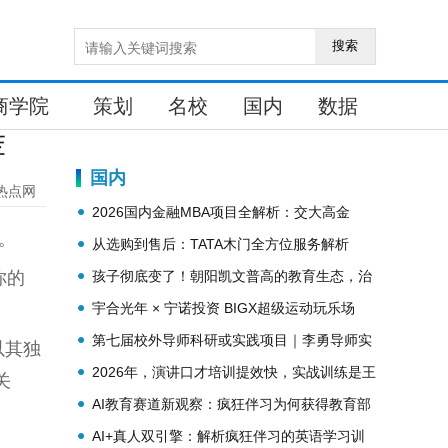
搜索
商学院
策划
名校
国内
数据
荐
国内
热点网
2026国内金融MBA项目全解析：交大高金
型。
MBA三地联动布局与培养体系详解
从选购到售后：TATA木门全方位服务解析
你的
孩子彻底变了！朝阳凯文普高的教育生态，治
愈了妈妈们的内耗和焦虑
宇合光年 × 宁诺投资 BIGX超级运动玩乐场
第七届校外导师科研或实践项目｜李勇导师实
以其独
践项目启动：三个月“爆款”实战，锻造不可替
2026年，演讲口才培训提效快，实战训练是王
关
代的运营硬实力
道
AI教育赛道新观察：疯狂伴习为何获得教育部
素质教育推荐
AI+真人双引擎：解析疯狂伴习的英语学习训