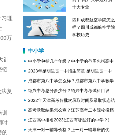
十大专业
学习理
四川成都航空学院怎么
样？四川成都航空学院
全
学校历史
00万
中小学
大训
中小学包括几个年级？中小学的范围包括高中
整链
吗？
2023年昆明呈贡一中招生简章 昆明呈贡一中
简介
成都市第八中学怎么样？成都市第八中学教学
理念？
绍兴中考总分多少分？绍兴中考考试科目设
无法复
置？
2022年天津高考各批次录取时间及录取状态结
果查询
高考录取结果怎么查？江苏高考二本院校投档
培训
线公布
江西高中排名2023(江西有哪些好的中学？)
同时
天津一对一辅导价格？上一对一辅导班的优
特的