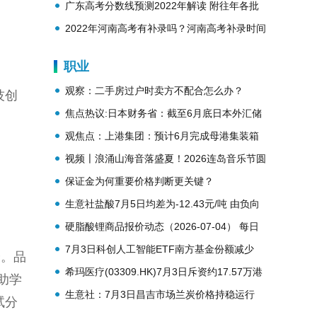
势？
广东高考分数线预测2022年解读 附往年各批
次分数线
2022年河南高考有补录吗？河南高考补录时间
安排
职业
观察：二手房过户时卖方不配合怎么办？
技创
焦点热议:日本财务省：截至6月底日本外汇储
备稳定在1.09万亿美元
观焦点：上港集团：预计6月完成母港集装箱
吞吐量同比增长6.1%
视频〡浪涌山海音落盛夏！2026连岛音乐节圆
满收官
保证金为何重要价格判断更关键？
生意社盐酸7月5日均差为-12.43元/吨 由负向
扩大转为缩小
硬脂酸锂商品报价动态（2026-07-04） 每日
热文
7月3日科创人工智能ETF南方基金份额减少
分。品
250万份，重仓股芯原股份、寒武纪、澜起科
希玛医疗(03309.HK)7月3日斥资约17.57万港
助学
技 百事通
元回购18.2万股_每日聚焦
生意社：7月3日昌吉市场兰炭价格持稳运行
试分