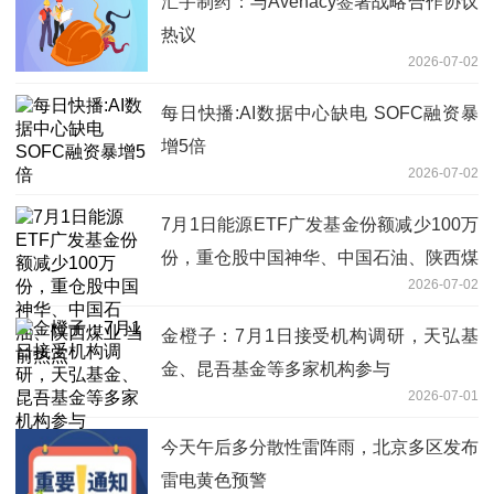
汇宇制药：与Avenacy签署战略合作协议
热议
2026-07-02
每日快播:AI数据中心缺电 SOFC融资暴
增5倍
2026-07-02
7月1日能源ETF广发基金份额减少100万
份，重仓股中国神华、中国石油、陕西煤
2026-07-02
业 当前热点
金橙子：7月1日接受机构调研，天弘基
金、昆吾基金等多家机构参与
2026-07-01
今天午后多分散性雷阵雨，北京多区发布
雷电黄色预警