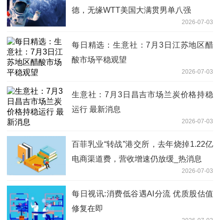
德，无缘WTT美国大满贯男单八强
2026-07-03
每日精选：生意社：7月3日江苏地区醋
酸市场平稳观望
2026-07-03
生意社：7月3日昌吉市场兰炭价格持稳
运行 最新消息
2026-07-03
百菲乳业“转战”港交所，去年烧掉1.22亿
电商渠道费，营收增速仍放缓_热消息
2026-07-03
每日视讯:消费低谷遇AI分流 优质股估值
修复在即