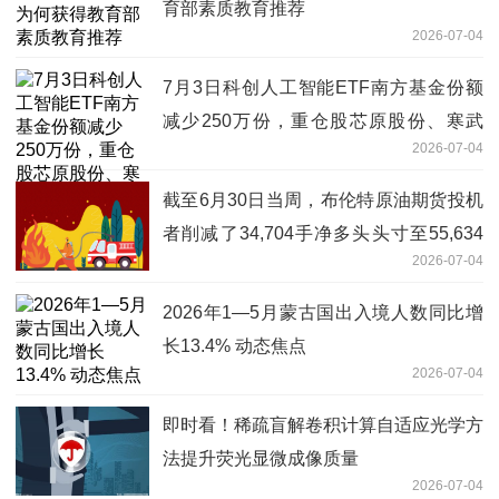
育部素质教育推荐
2026-07-04
7月3日科创人工智能ETF南方基金份额
减少250万份，重仓股芯原股份、寒武
2026-07-04
纪、澜起科技 百事通
截至6月30日当周，布伦特原油期货投机
者削减了34,704手净多头头寸至55,634
2026-07-04
手_重点聚焦
2026年1—5月蒙古国出入境人数同比增
长13.4% 动态焦点
2026-07-04
即时看！稀疏盲解卷积计算自适应光学方
法提升荧光显微成像质量
2026-07-04