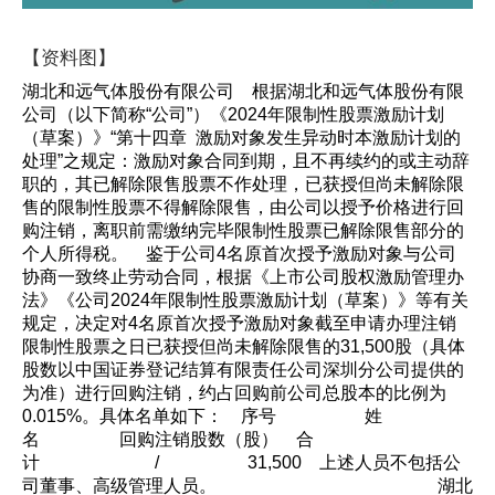
【资料图】
湖北和远气体股份有限公司 根据湖北和远气体股份有限
公司（以下简称“公司”）《2024年限制性股票激励计划
（草案）》“第十四章 激励对象发生异动时本激励计划的
处理”之规定：激励对象合同到期，且不再续约的或主动辞
职的，其已解除限售股票不作处理，已获授但尚未解除限
售的限制性股票不得解除限售，由公司以授予价格进行回
购注销，离职前需缴纳完毕限制性股票已解除限售部分的
个人所得税。 鉴于公司4名原首次授予激励对象与公司
协商一致终止劳动合同，根据《上市公司股权激励管理办
法》《公司2024年限制性股票激励计划（草案）》等有关
规定，决定对4名原首次授予激励对象截至申请办理注销
限制性股票之日已获授但尚未解除限售的31,500股（具体
股数以中国证券登记结算有限责任公司深圳分公司提供的
为准）进行回购注销，约占回购前公司总股本的比例为
0.015%。具体名单如下： 序号 姓
名 回购注销股数（股） 合
计 / 31,500 上述人员不包括公
司董事、高级管理人员。 湖北