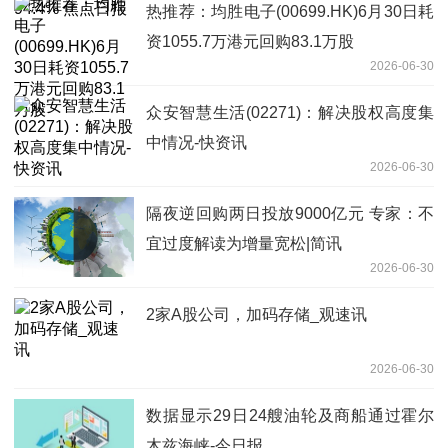
热推荐：均胜电子(00699.HK)6月30日耗
资1055.7万港元回购83.1万股
2026-06-30
众安智慧生活(02271)：解决股权高度集
中情况-快资讯
2026-06-30
隔夜逆回购两日投放9000亿元 专家：不
宜过度解读为增量宽松|简讯
2026-06-30
2家A股公司，加码存储_观速讯
2026-06-30
数据显示29日24艘油轮及商船通过霍尔
木兹海峡-今日报