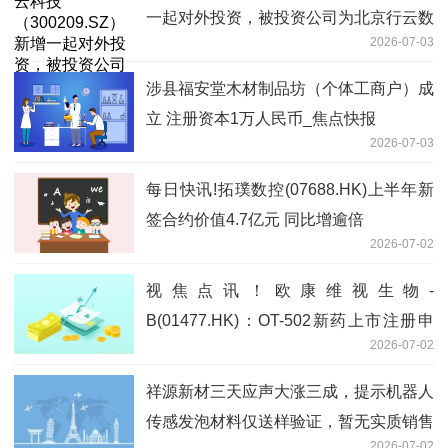
一起对外投资，被投资公司为北京行云数
2026-07-03
智科技有限公司
涉县福安堂木材制品坊（个体工商户）成
立 注册资本1万人民币_焦点快报
2026-07-03
每日快讯!拓璞数控(07688.HK)上半年新
签合约价值4.7亿元 同比增逾倍
2026-07-02
视焦点讯！欧康维视生物-
B(01477.HK)：OT-502新药上市注册申
2026-07-02
请获国家药监局批准
祥源新材三天应声大涨三成，提示机器人
传感发泡材料仅送样验证，暂无实质销售
2026-07-02