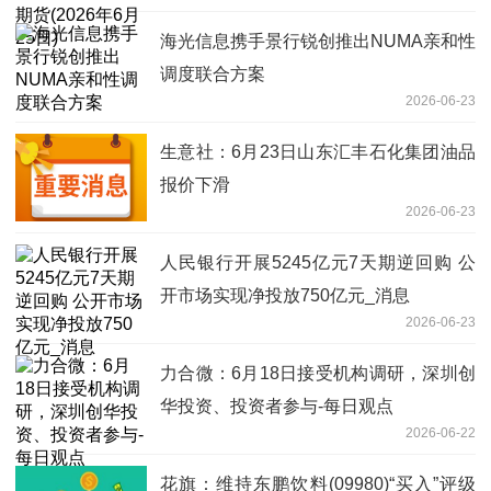
海光信息携手景行锐创推出NUMA亲和性
调度联合方案
2026-06-23
生意社：6月23日山东汇丰石化集团油品
报价下滑
2026-06-23
人民银行开展5245亿元7天期逆回购 公
开市场实现净投放750亿元_消息
2026-06-23
力合微：6月18日接受机构调研，深圳创
华投资、投资者参与-每日观点
2026-06-22
花旗：维持东鹏饮料(09980)“买入”评级