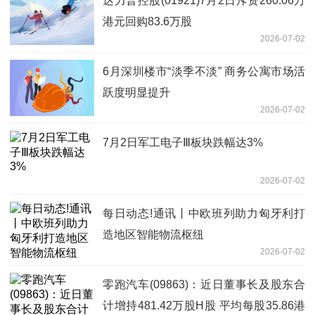
达力普控股(01921)7月2日斥资260.06万
港元回购83.6万股
2026-07-02
6月深圳楼市“淡季不淡” 商务公寓市场活
跃度明显提升
2026-07-02
7月2日军工电子Ⅲ板块跌幅达3%
2026-07-02
每日动态!通讯丨中欧班列助力匈牙利打
造地区智能物流枢纽
2026-07-02
零跑汽车(09863)：近日董事长及股东合
计增持481.42万股H股 平均每股35.86港