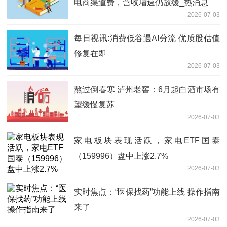
电商渠道费，营收增速仍放缓_热消息
2026-07-03
每日视讯:消费低谷遇AI分流 优质股估值
修复在即
2026-07-03
熬过倒春寒 泸州老窖：6月起白酒市场有
望缓慢复苏
2026-07-03
家电板块表现活跃，家电ETF国泰
（159996）盘中上涨2.7%
2026-07-03
实时焦点：“医保找药”功能上线 操作指南
来了
2026-07-03