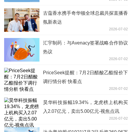
当前关注
古蔻香水携手奇华顿全球总裁共探直播香
氛新表达
2026-07-02
汇宇制药：与Avenacy签署战略合作协议
热议
2026-07-02
PriceSeek提醒：7月2日醋酸乙酯报价下
调行情分析 快看点
2026-07-02
昊华科技振幅19.34%，龙虎榜上机构买
入2.07亿元，卖出5.00亿元-视焦点讯
2026-07-02