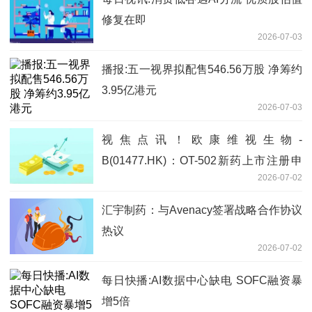
修复在即
2026-07-03
播报:五一视界拟配售546.56万股 净筹约
3.95亿港元
2026-07-03
视焦点讯！欧康维视生物-
B(01477.HK)：OT-502新药上市注册申
2026-07-02
请获国家药监局批准
汇宇制药：与Avenacy签署战略合作协议
热议
2026-07-02
每日快播:AI数据中心缺电 SOFC融资暴
增5倍