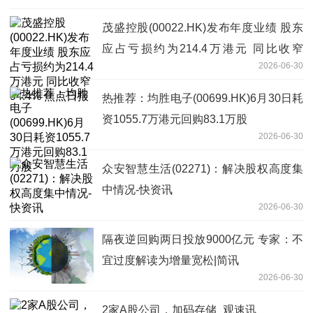
茂盛控股(00022.HK)发布年度业绩 股东
应占亏损约为214.4万港元 同比收窄
2026-06-30
94.4% 焦点日报
热推荐：均胜电子(00699.HK)6月30日耗
资1055.7万港元回购83.1万股
2026-06-30
众安智慧生活(02271)：解决股权高度集
中情况-快资讯
2026-06-30
隔夜逆回购两日投放9000亿元 专家：不
宜过度解读为增量宽松|简讯
2026-06-30
2家A股公司，加码存储_观速讯