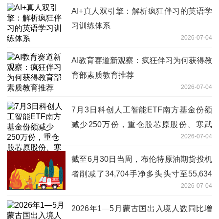
AI+真人双引擎：解析疯狂伴习的英语学
习训练体系
2026-07-04
AI教育赛道新观察：疯狂伴习为何获得教
育部素质教育推荐
2026-07-04
7月3日科创人工智能ETF南方基金份额
减少250万份，重仓股芯原股份、寒武
2026-07-04
纪、澜起科技 百事通
截至6月30日当周，布伦特原油期货投机
者削减了34,704手净多头头寸至55,634
2026-07-04
手_重点聚焦
2026年1—5月蒙古国出入境人数同比增