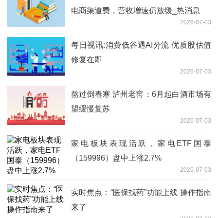
电商渠道费，营收增速仍放缓_热消息
2026-07-03
每日视讯:消费低谷遇AI分流 优质股估值
修复在即
2026-07-03
熬过倒春寒 泸州老窖：6月起白酒市场有
望缓慢复苏
2026-07-03
家电板块表现活跃，家电ETF国泰
（159996）盘中上涨2.7%
2026-07-03
实时焦点：“医保找药”功能上线 操作指南
来了