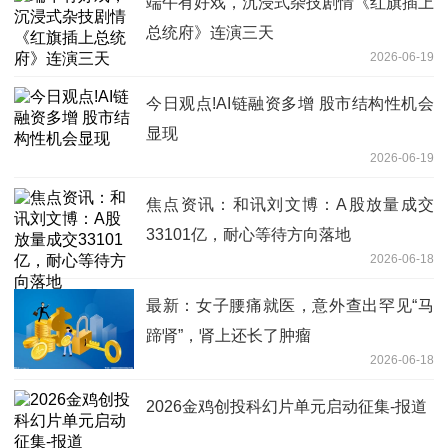
端午有好戏，沉浸式杂技剧情《红旗插上
总统府》连演三天
2026-06-19
今日观点!AI链融资多增 股市结构性机会
显现
2026-06-19
焦点资讯：和讯刘文博：A股放量成交
33101亿，耐心等待方向落地
2026-06-18
最新：女子腰痛就医，意外查出罕见“马
蹄肾”，肾上还长了肿瘤
2026-06-18
2026金鸡创投科幻片单元启动征集-报道