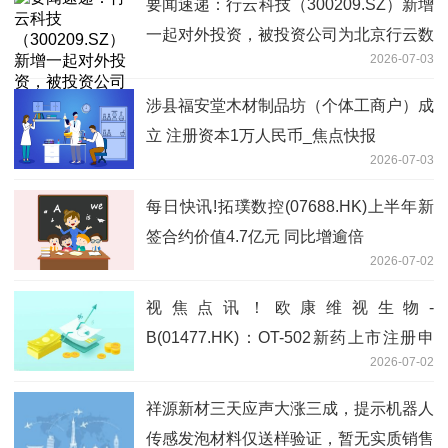
要闻速递：行云科技（300209.SZ）新增
一起对外投资，被投资公司为北京行云数
2026-07-03
智科技有限公司
涉县福安堂木材制品坊（个体工商户）成
立 注册资本1万人民币_焦点快报
2026-07-03
每日快讯!拓璞数控(07688.HK)上半年新
签合约价值4.7亿元 同比增逾倍
2026-07-02
视焦点讯！欧康维视生物-
B(01477.HK)：OT-502新药上市注册申
2026-07-02
请获国家药监局批准
祥源新材三天应声大涨三成，提示机器人
传感发泡材料仅送样验证，暂无实质销售