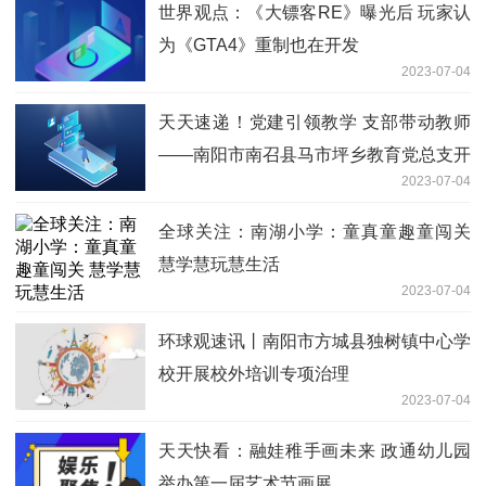
世界观点：《大镖客RE》曝光后 玩家认
为《GTA4》重制也在开发
2023-07-04
天天速递！党建引领教学 支部带动教师
——南阳市南召县马市坪乡教育党总支开
2023-07-04
展“观念能力作风提升年”活动
全球关注：南湖小学：童真童趣童闯关
慧学慧玩慧生活
2023-07-04
环球观速讯丨南阳市方城县独树镇中心学
校开展校外培训专项治理
2023-07-04
天天快看：融娃稚手画未来 政通幼儿园
举办第一届艺术节画展