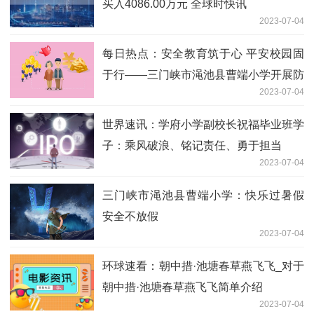
买入4086.00万元 全球时快讯
2023-07-04
每日热点：安全教育筑于心 平安校园固
于行——三门峡市渑池县曹端小学开展防
2023-07-04
溺水安全教育系列活动
世界速讯：学府小学副校长祝福毕业班学
子：乘风破浪、铭记责任、勇于担当
2023-07-04
三门峡市渑池县曹端小学：快乐过暑假
安全不放假
2023-07-04
环球速看：朝中措·池塘春草燕飞飞_对于
朝中措·池塘春草燕飞飞简单介绍
2023-07-04