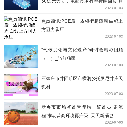
50亿元大关，电影市场有望持续回暖 通
2023-07-03
讯
焦点简讯:PCE后非农领衔超级周 白银上
方阻力承压
2023-07-03
“气候变化与文化遗产”研讨会精彩回顾
（上）_当前独家
2023-07-03
石家庄市井陉矿区市横涧乡托罗尼井庄天
狐村
2023-07-03
新乡市市场监督管理局：监督员“走流
程”推动营商环境再升级_天天新消息
2023-07-03