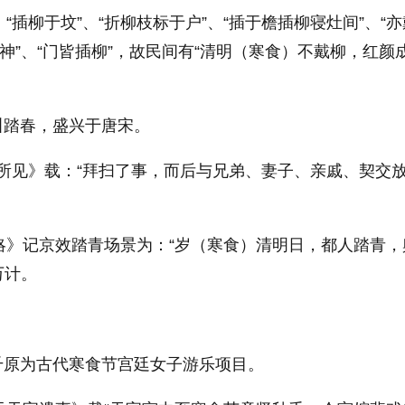
“插柳于坟”、“折柳枝标于户”、“插于檐插柳寝灶间”、“
佛神”、“门皆插柳”，故民间有“清明（寒食）不戴柳，红颜
也叫踏春，盛兴于唐宋。
谷所见》载：“拜扫了事，而后与兄弟、妻子、亲戚、契交
略》记京效踏青场景为：“岁（寒食）清明日，都人踏青，
万计。
秋千原为古代寒食节宫廷女子游乐项目。