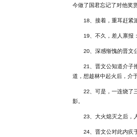
今做了国君忘记了对他奖
18、接着，重耳赶紧
19、不久，差人禀报
20、深感惭愧的晋文
21、晋文公知道介
道，想趁林中起火后，介
22、可是，一连烧
影。
23、大火熄灭之后，
24、晋文公对此内