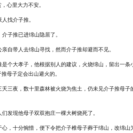
赏，心里大力不安。
派人找介子推。
：介子推已进绵山隐居了。
公亲自带人去绵山寻找，然而介子推却避而不见。
子推是个大孝子，他根据别人的建议，火烧绵山，留出一条
于推母子定会出山避火的。
了三夭三夜，数十里森林被火烧为焦土，仍未见介子推母子
人们发现他母子双双抱庄一棵大树烧死了。
疚于心，十分惋惜，便下令把介子椎母子葬于绵山，改绵山