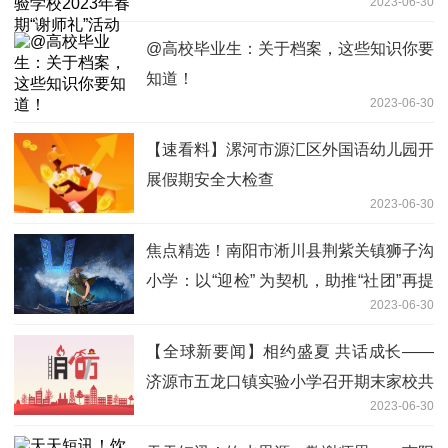
2023-06-30
@高校毕业生：关于档案，这些知识你要
知道！
2023-06-30
【速看料】漯河市源汇区外国语幼儿园开
展假期安全大检查
2023-06-30
焦点精选！南阳市淅川县荆紫关镇狮子沟
小学：以“迎检” 为契机，助推“社团”再提
2023-06-30
高
【全球新要闻】相约盛夏 共话成长——
济源市五龙口镇实验小学召开期末家校共
2023-06-30
育会