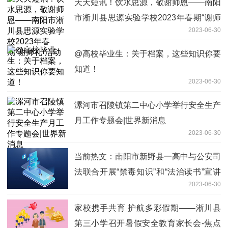
天天短讯！饮水思源，敬谢师恩——南阳
市淅川县思源实验学校2023年春期“谢师
2023-06-30
礼”活动
@高校毕业生：关于档案，这些知识你要
知道！
2023-06-30
漯河市召陵镇第二中心小学举行安全生产
月工作专题会|世界新消息
2023-06-30
当前热文：南阳市新野县一高中与公安司
法联合开展“禁毒知识”和“法治读书”宣讲
2023-06-30
活动
家校携手共育 护航多彩假期——淅川县
第三小学召开暑假安全教育家长会-焦点