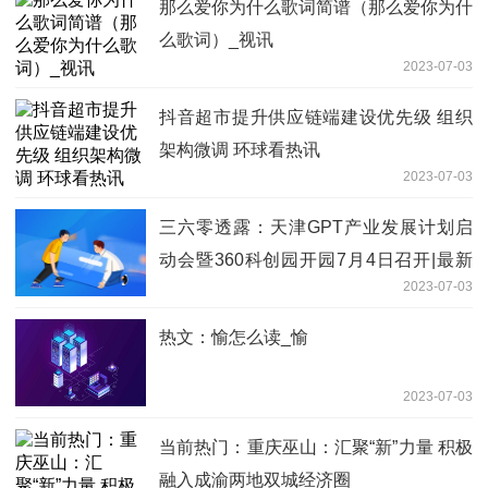
那么爱你为什么歌词简谱（那么爱你为什
么歌词）_视讯
2023-07-03
抖音超市提升供应链端建设优先级 组织
架构微调 环球看热讯
2023-07-03
三六零透露：天津GPT产业发展计划启
动会暨360科创园开园7月4日召开|最新
2023-07-03
消息
热文：愉怎么读_愉
2023-07-03
当前热门：重庆巫山：汇聚“新”力量 积极
融入成渝两地双城经济圈