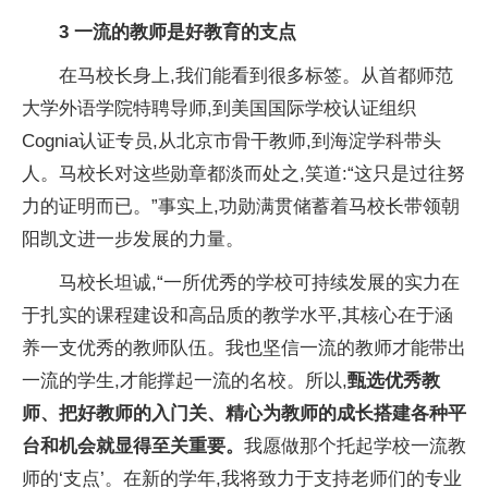
3
一流的教师是好教育的支点
在马校长身上,我们能看到很多标签。从⾸都师范
⼤学外语学院特聘导师,到美国国际学校认证组织
Cognia认证专员,从北京市骨干教师,到海淀学科带头
人。马校长对这些勋章都淡而处之,笑道:“这只是过往努
力的证明而已。”事实上,功勋满贯储蓄着马校长带领朝
阳凯文进一步发展的力量。
马校长坦诚,“一所优秀的学校可持续发展的实力在
于扎实的课程建设和高品质的教学水
平,其核心在于涵
养一支优秀的教师队伍。我也坚信一流的教师才能带出
一流的学生,才能撑起一流的名校。所以,
甄选优秀教
师、把好教师的入门关、精心为教师的成长搭建各种
平
台和机会就显得至关
重要。
我愿做那个托起学校一流教
师的‘支点’。在新的学年,我将致力于支持老师们的专业