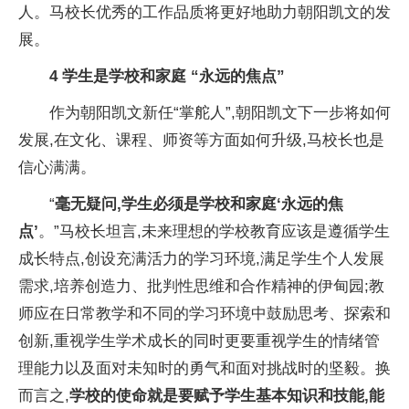
人。马校长优秀的工作品质将更好地助力朝阳凯文的发
展。
4
学生是学校和家庭
“
永远的焦点
”
作为朝阳凯文新任“掌舵人”,朝阳凯文下一步将如何
发展,在文化、课程、师资等方面如何升级,马校长也是
信心满满。
“
毫无疑问,学生必须是学校和家庭‘永远的焦
点’
。”马校长坦言,未来理想的学校教育应该是遵循学生
成长特点,创设充满活力的学
习环境,满足学生个人发展
需求,培养创造力、批判
性思维和合作
精神的伊甸园;教
师应在日常教学和不同的学
习环境中鼓励思考、探索和
创新,重视学生学术成长的同时更要重视学生的情绪管
理能力以及面对未知时的勇气和面对挑战时的坚毅。换
而言之,
学校的
使命就是要赋予学生基本知识和技能,能