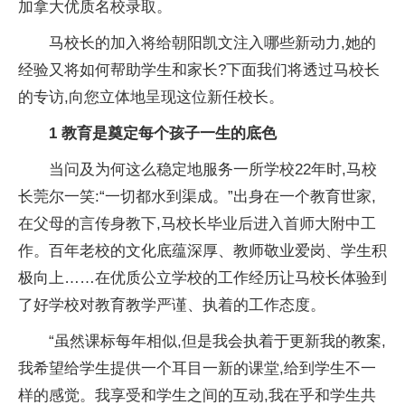
加拿大优质名校录取。
马校长的加入将给朝阳凯文注入哪些新动力,她的
经验又将如何帮助学生和家长?下面我们将透过马校长
的
专访,向您立体地呈现这位新任校长。
1
教育是奠定每个孩子一生的底色
当问及为何这么稳定地服务一所学校22年时,马校
长莞尔一笑:“一切都水到渠成。”出身在一个教育世家,
在父母的言传身教下,马校长毕业后进入首师大附中工
作。
百年老校的文化底蕴深厚、教师敬业爱岗、学生积
极向上……在优质公立学校的工作经历让马校长体验到
了好学校对教育教学严谨、执着的工作态度。
“虽然课标每年相似,但是我会执着于更新我的教案,
我希望给学生提供一个耳目一新的课堂,给到学生不一
样的感觉。我享受和学生之间的互动,我在乎和学生共