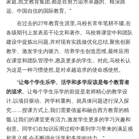
家庭,凯文教育集团,都是在努力追求卓越的、根深路
远、
中国自信的国际教育。”
在过去的27年教育生涯里,马校长常年笔耕不辍,在
各级期刊上发表若干论文和著作。马校将课堂中和团队
建设中提炼出问题,并对现有实践做优化
总结,聚焦创新
教学、激发学生内驱力、培养学生创造思维,最终应用
在课堂和团队管理中,惠及更多的学生。对此,马校长认
为这是一种
习惯使然,是对卓越追求的
使命感使然。
“
让每个学生乐学、活学和多学应该是每个教育者
的追求
。让每个学生乐学的前提是老师精心的教学设
计,以项目驱动、跨学科重构、就具体问题进行深入探
究……授课方式上,我们需要借鉴和融合西方教育的精
髓,让我们的课堂更有活力,激发学生更多的学
习兴趣和
创意。同学们在知识应用过程中看到学
习带来的满足感
和意义感,会不断强化活学和多学的动力。”