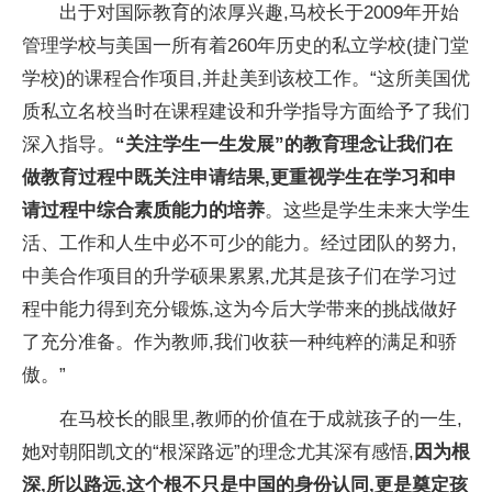
出于对国际教育的浓厚兴趣,马校长于2009年开始
管理学校与美国一所有着260年历史的私立学校(捷门堂
学校)的课程合作项目,并赴美到该校工作。“这所美国优
质私立名校当时在课程建设和升学指导方面给予了我们
深入指导。
“关注学生一生发展”的教育理念让我们在
做教育过程中既关注申请结果,更重视学生在学
习和申
请过程中综合素质能力的培养
。这些是学生未来大学生
活、工作和人生中必不可少的能力。经过团队的努力,
中美合作项目的升学硕果累累,尤其是孩子们在学
习过
程中能力得到充分锻炼,这为今后大学带来的挑战做好
了充分准备。作为教师,我们收获一种纯粹的满足和骄
傲。”
在马校长的眼里,教师的价值在于成就孩子的一生,
她对朝阳凯文的“根深路远”的理念尤其深有感悟,
因为根
深,所以路远,这个根不只是
中国的身份认同,更是奠定孩