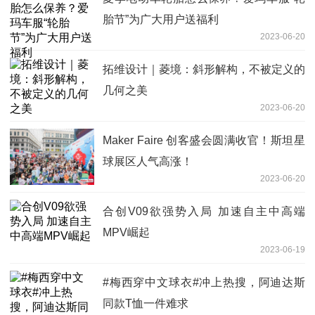
胎节”为广大用户送福利
2023-06-20
拓维设计｜菱境：斜形解构，不被定义的
几何之美
2023-06-20
Maker Faire 创客盛会圆满收官！斯坦星
球展区人气高涨！
2023-06-20
合创V09欲强势入局 加速自主中高端
MPV崛起
2023-06-19
#梅西穿中文球衣#冲上热搜，阿迪达斯
同款T恤一件难求