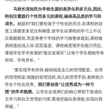
马校长深知民办学校生源的差异化和多元化,因此,
特别注重践行个
性而多元的课程,确保高品质的学
习和
成长。
她提到“我们要给孩子个
性化的关注,在课程的设
置上搭建更多层次和梯度,使学生在课程的学
习上不仅
仅着眼眼前,而是将整个学段的学
习做整体规划,课程难
易程度由浅入深,层层递进。课程难度视学生能力而定,
遵循学生学术发展的“最
近发展区”,让每个学生都能学有
所得、学有
所长。”
“要实现学有所得,秘钥就是走心的管理配套。合理
的管理框架,细
微的管理流程,深入的管理手段,都将助力
学生个
性化培养。
我们要创造“让优秀成为一种
习
惯”的学术氛围。
让学生在老师们的精心帮助下形成自
主学
习和自主管理的
习惯,逐渐挖掘自身潜能,实现自我
突破。”