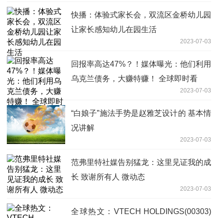
快播：体验式家长会，双流区金桥幼儿园
让家长感知幼儿在园生活
2023-07-03
回报率高达47%？！媒体曝光：他们利用
乌克兰债务，大赚特赚！ 全球即时看
2023-07-03
“白娘子”施法手势是赵雅芝设计的 基本情
况讲解
2023-07-03
范弗里特社媒告别猛龙：这里见证我的成
长 致谢所有人 微动态
2023-07-03
全球热文：VTECH HOLDINGS(00303)