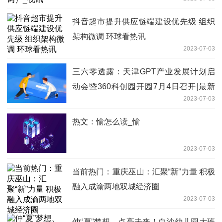
抖音超市提升供应链端建设优先级 组织
架构微调 环球看热讯
2023-07-03
三六零透露：天津GPT产业发展计划启
动会暨360科创园开园7月4日召开|最新
2023-07-03
消息
热文：愉怎么读_愉
2023-07-03
当前热门：重庆巫山：汇聚“新”力量 积极
融入成渝两地双城经济圈
2023-07-03
仲“夏”梦想、点亮未来！白沙幼儿园大班