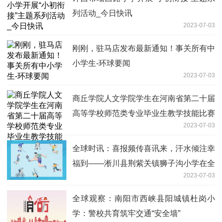
列活动_今日快讯
2023-07-03
刚刚，驻马店发布最新通知！事关所有中
小学生-环球要闻
2023-07-03
商丘学院人文学院学生在河南省第二十届
高等学校师范类专业毕业生教学技能比赛
2023-07-03
中喜获佳绩 速讯
全球时讯：喜报频传喜讯来，汗水倾注幸
福到——淅川县荆紫关镇狮子沟小学在全
2023-07-03
镇非毕业班素质考评中喜获佳绩
全球观察：南阳市西峡县阳城镇杜岗小
学：警校共育筑牢交通“安全墙”