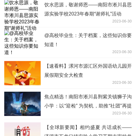
饮水思源，敬谢师恩——南阳市淅川县思
源实验学校2023年春期“谢师礼”活动
2023-06-30
@高校毕业生：关于档案，这些知识你要
知道！
2023-06-30
【速看料】漯河市源汇区外国语幼儿园开
展假期安全大检查
2023-06-30
焦点精选！南阳市淅川县荆紫关镇狮子沟
小学：以“迎检” 为契机，助推“社团”再提
2023-06-30
高
【全球新要闻】相约盛夏 共话成长——