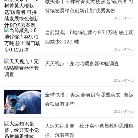
微头条丨三棵树菁英大楼获选“碳路者 可
持续发展绿色创新计划”优秀案例
2023-07-03
当前聚焦：6地锌锭库存9.71万吨 较上周
四减少0.12万吨
2023-07-03
天天视点！宠咕咕喂食器体验调查
2023-07-03
全球快播：奥运会项目有哪些英文_奥运
会项目有哪些
2023-07-03
大运知识竞赛，经开实小党员教师思维敏
捷、沉着答题