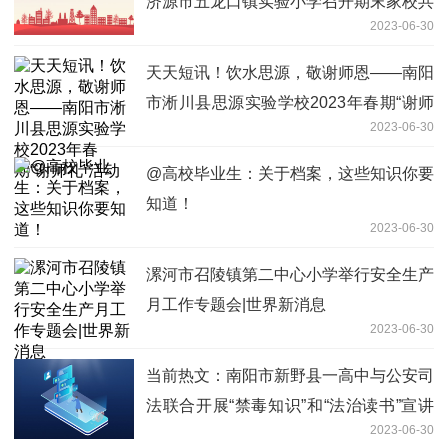
济源市五龙口镇实验小学召开期末家校共
2023-06-30
育会
天天短讯！饮水思源，敬谢师恩——南阳
市淅川县思源实验学校2023年春期“谢师
2023-06-30
礼”活动
@高校毕业生：关于档案，这些知识你要
知道！
2023-06-30
漯河市召陵镇第二中心小学举行安全生产
月工作专题会|世界新消息
2023-06-30
当前热文：南阳市新野县一高中与公安司
法联合开展“禁毒知识”和“法治读书”宣讲
2023-06-30
活动