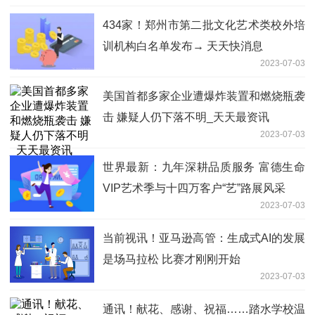
434家！郑州市第二批文化艺术类校外培
训机构白名单发布→ 天天快消息
2023-07-03
美国首都多家企业遭爆炸装置和燃烧瓶袭
击 嫌疑人仍下落不明_天天最资讯
2023-07-03
世界最新：九年深耕品质服务 富德生命
VIP艺术季与十四万客户“艺”路展风采
2023-07-03
当前视讯！亚马逊高管：生成式AI的发展
是场马拉松 比赛才刚刚开始
2023-07-03
通讯！献花、感谢、祝福……踏水学校温