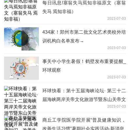
每日讯息!塞翁失马焉知非福原文（塞翁
失马 焉知非福）
2023-07-03
434家！郑州市第二批文化艺术类校外培
训机构白名单发布→
2023-07-03
事关中小学生暑假！鹤壁发布重要提醒_
环球观察
2023-07-03
环球快看：第十五届海峡论坛· 第三十二
届海峡两岸关帝文化旅游节暨东山关帝文
2023-07-03
化纪录片发布仪式
商丘工学院医学院开展“普及健康知识，
改善生活习惯”暑期社会实践活动-新消息