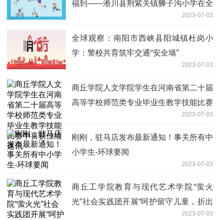
福到——淅川县荆紫关镇狮子沟小学在全
2023-07-03
镇非毕业班素质考评中喜获佳绩
全球观察：南阳市西峡县阳城镇杜岗小
学：警校共育筑牢交通“安全墙”
2023-07-03
商丘学院人文学院学生在河南省第二十届
高等学校师范类专业毕业生教学技能比赛
2023-07-03
中喜获佳绩 速讯
刚刚，驻马店发布最新通知！事关所有中
小学生-环球要闻
2023-07-03
商丘工学院教育与现代艺术学院“萤火
光”社会实践团开展“呵护留守儿童，折出
2023-07-03
快乐童年”折纸活动