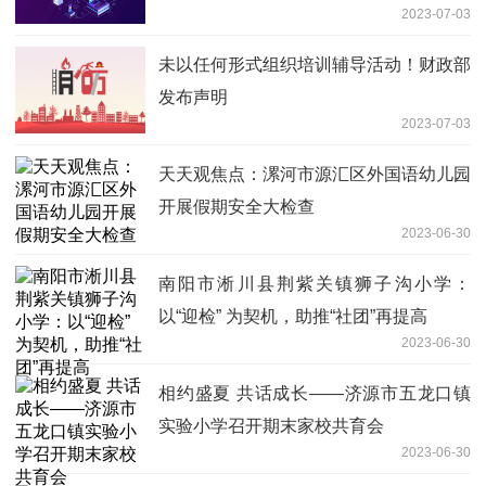
2023-07-03
未以任何形式组织培训辅导活动！财政部
发布声明
2023-07-03
天天观焦点：漯河市源汇区外国语幼儿园
开展假期安全大检查
2023-06-30
南阳市淅川县荆紫关镇狮子沟小学：
以“迎检” 为契机，助推“社团”再提高
2023-06-30
相约盛夏 共话成长——济源市五龙口镇
实验小学召开期末家校共育会
2023-06-30