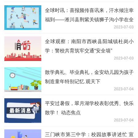
全球时讯：喜报频传喜讯来，汗水倾注幸
福到——淅川县荆紫关镇狮子沟小学在全
2023-07-03
镇非毕业班素质考评中喜获佳绩
全球观察：南阳市西峡县阳城镇杜岗小
学：警校共育筑牢交通“安全墙”
2023-07-03
散学典礼、毕业典礼，金安幼儿园为孩子
制造童年特别记忆 观天下
2023-07-04
平安过暑假，翠月湖学校表彰优秀、快乐
散学！ 动态焦点
2023-07-04
三门峡市第三中学：校园故事讲述忙 宣