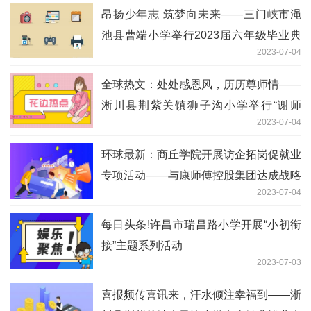
昂扬少年志 筑梦向未来——三门峡市渑
池县曹端小学举行2023届六年级毕业典
2023-07-04
礼
全球热文：处处感恩风，历历尊师情——
淅川县荆紫关镇狮子沟小学举行“谢师
2023-07-04
礼”活动
环球最新：商丘学院开展访企拓岗促就业
专项活动——与康师傅控股集团达成战略
2023-07-04
合作意向
每日头条!许昌市瑞昌路小学开展“小初衔
接”主题系列活动
2023-07-03
喜报频传喜讯来，汗水倾注幸福到——淅