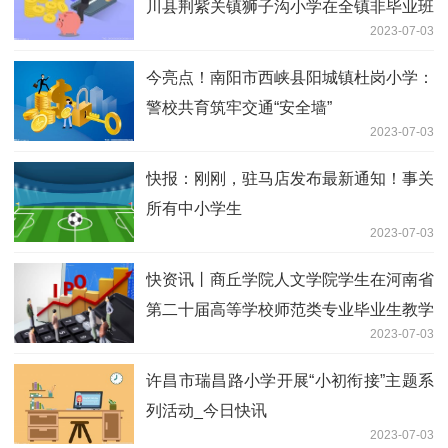
川县荆紫关镇狮子沟小学在全镇非毕业班
2023-07-03
素质考评中喜获佳绩_全球聚焦
今亮点！南阳市西峡县阳城镇杜岗小学：
警校共育筑牢交通“安全墙”
2023-07-03
快报：刚刚，驻马店发布最新通知！事关
所有中小学生
2023-07-03
快资讯丨商丘学院人文学院学生在河南省
第二十届高等学校师范类专业毕业生教学
2023-07-03
技能比赛中喜获佳绩
许昌市瑞昌路小学开展“小初衔接”主题系
列活动_今日快讯
2023-07-03