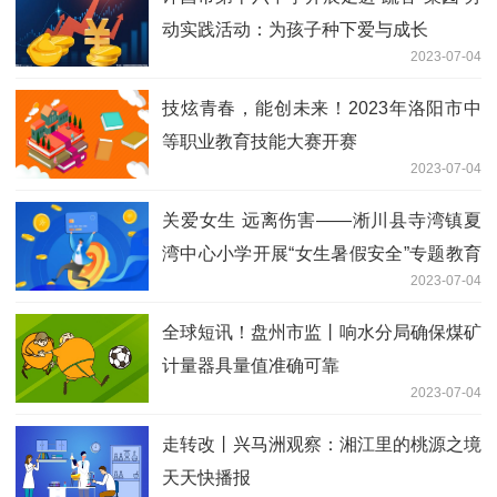
动实践活动：为孩子种下爱与成长
2023-07-04
技炫青春，能创未来！2023年洛阳市中
等职业教育技能大赛开赛
2023-07-04
关爱女生 远离伤害——淅川县寺湾镇夏
湾中心小学开展“女生暑假安全”专题教育
2023-07-04
会议 热点评
全球短讯！盘州市监丨响水分局确保煤矿
计量器具量值准确可靠
2023-07-04
走转改丨兴马洲观察：湘江里的桃源之境
天天快播报