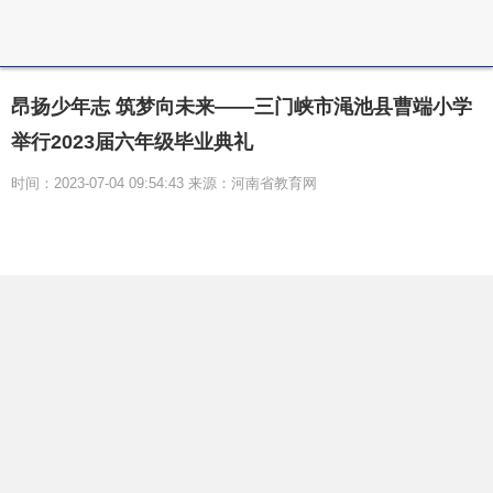
昂扬少年志 筑梦向未来——三门峡市渑池县曹端小学
举行2023届六年级毕业典礼
时间：2023-07-04 09:54:43 来源：河南省教育网
鲜艳的红领巾，整洁的校服，是童年美好的回忆；
谆谆教诲，循循善诱，是难忘的师恩；志同道合，朝夕
相处，是珍贵的友谊。为了给孩子们难忘的小学生活画
上圆满的句号，7月2日，渑池县曹端小学举行2023届
六年级毕业典礼活动。毕业班的全体师生及家长共同分
享和见证这场属于曹端学子的青春盛典，掌声、欢笑声
在校园里回荡。