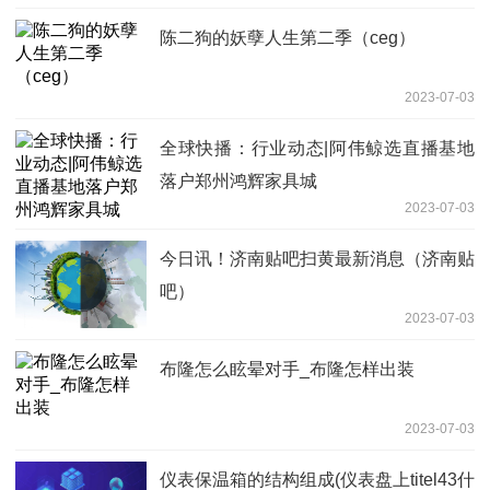
陈二狗的妖孽人生第二季（ceg）
2023-07-03
全球快播：行业动态|阿伟鲸选直播基地
落户郑州鸿辉家具城
2023-07-03
今日讯！济南贴吧扫黄最新消息（济南贴
吧）
2023-07-03
布隆怎么眩晕对手_布隆怎样出装
2023-07-03
仪表保温箱的结构组成(仪表盘上titel43什