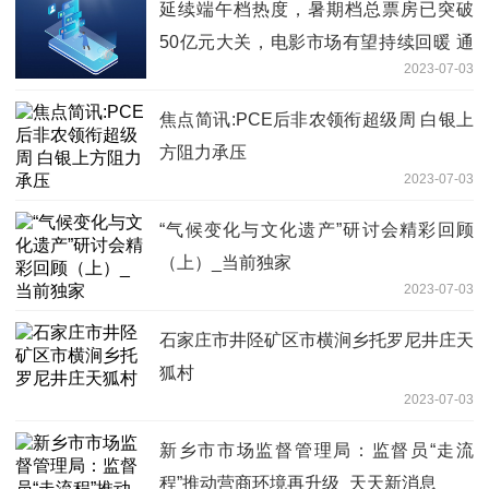
延续端午档热度，暑期档总票房已突破
50亿元大关，电影市场有望持续回暖 通
2023-07-03
讯
焦点简讯:PCE后非农领衔超级周 白银上
方阻力承压
2023-07-03
“气候变化与文化遗产”研讨会精彩回顾
（上）_当前独家
2023-07-03
石家庄市井陉矿区市横涧乡托罗尼井庄天
狐村
2023-07-03
新乡市市场监督管理局：监督员“走流
程”推动营商环境再升级_天天新消息