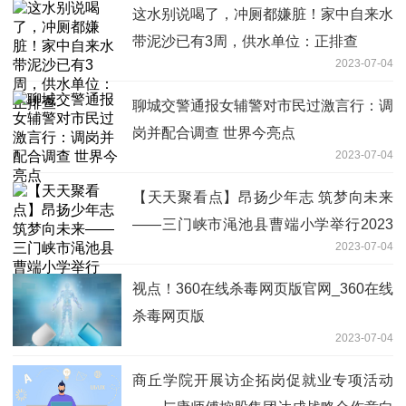
这水别说喝了，冲厕都嫌脏！家中自来水
带泥沙已有3周，供水单位：正排查
2023-07-04
聊城交警通报女辅警对市民过激言行：调
岗并配合调查 世界今亮点
2023-07-04
【天天聚看点】昂扬少年志 筑梦向未来
——三门峡市渑池县曹端小学举行2023
2023-07-04
届六年级毕业典礼
视点！360在线杀毒网页版官网_360在线
杀毒网页版
2023-07-04
商丘学院开展访企拓岗促就业专项活动