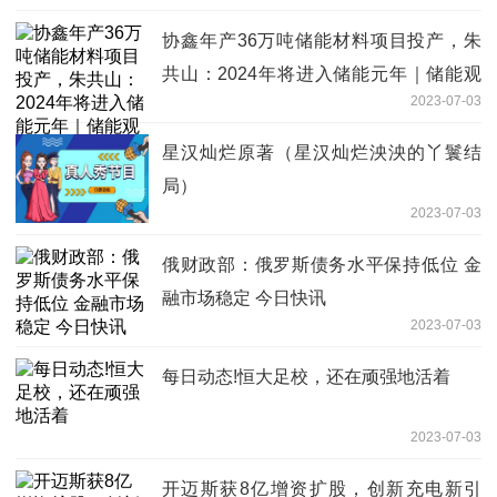
协鑫年产36万吨储能材料项目投产，朱
共山：2024年将进入储能元年｜储能观
2023-07-03
察
星汉灿烂原著（星汉灿烂泱泱的丫鬟结
局）
2023-07-03
俄财政部：俄罗斯债务水平保持低位 金
融市场稳定 今日快讯
2023-07-03
每日动态!恒大足校，还在顽强地活着
2023-07-03
开迈斯获8亿增资扩股，创新充电新引