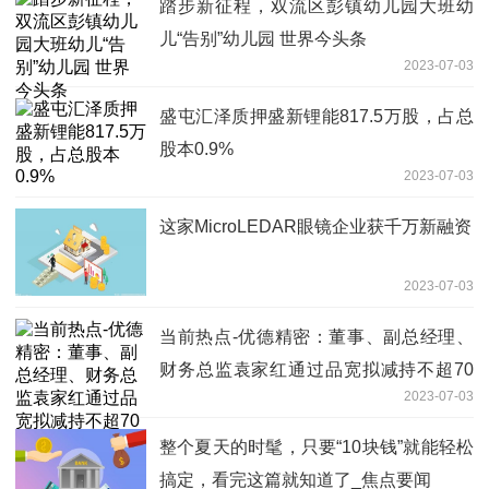
踏步新征程，双流区彭镇幼儿园大班幼
儿“告别”幼儿园 世界今头条
2023-07-03
盛屯汇泽质押盛新锂能817.5万股，占总
股本0.9%
2023-07-03
这家MicroLEDAR眼镜企业获千万新融资
2023-07-03
当前热点-优德精密：董事、副总经理、
财务总监袁家红通过品宽拟减持不超70
2023-07-03
万股公司股份
整个夏天的时髦，只要“10块钱”就能轻松
搞定，看完这篇就知道了_焦点要闻