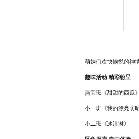
放大字体
缩小字体
萌娃们欢快愉悦的神
趣味活动
精彩纷呈
燕宝班《甜甜的西瓜
小一班《我的漂亮防
小二班《冰淇淋》