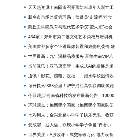
天天热资讯！南阳市召开预防未成年人溺亡工
作会议
新乡市市场监督管理局：监督员“走流程”推动
营商环境再升级_天天新消息
商丘工学院教育与现代艺术学院“萤火光”社会
实践团开展“呵护留守儿童，折出快乐童年”折
434家！郑州市第二批文化艺术类校外培训机
纸活动
构白名单发布→ 天天快消息
美国首都多家企业遭爆炸装置和燃烧瓶袭击 嫌
疑人仍下落不明_天天最资讯
世界最新：九年深耕品质服务 富德生命VIP艺
术季与十四万客户“艺”路展风采
当前视讯！亚马逊高管：生成式AI的发展是场
马拉松 比赛才刚刚开始
通讯！献花、感谢、祝福……踏水学校温情欢
送两位退休教师！
每日快讯!385公里！沪宁沿江高铁联调联试跑
出最高试验时速
今日观点!河南省科技馆发布最新公告：10000
张！
环球观点：梅西哪个国家（梅西哪个国家队伍
排队最久）
七彩周末，金兴北路小学学子快乐无限、收获
满满-当前关注
爱成都、迎大运，双庆小学学子争当“双语小
记者”！ 世界快播报
世界关注：A股收评：成交额破万亿 电力设备