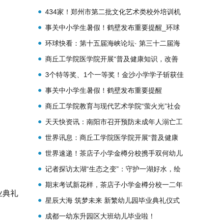
焉知非福）
434家！郑州市第二批文化艺术类校外培训机
构白名单发布→
事关中小学生暑假！鹤壁发布重要提醒_环球
观察
环球快看：第十五届海峡论坛· 第三十二届海
峡两岸关帝文化旅游节暨东山关帝文化纪录片
商丘工学院医学院开展“普及健康知识，改善
发布仪式
生活习惯”暑期社会实践活动-新消息
3个特等奖、1个一等奖！金沙小学学子斩获佳
绩！-消息
事关中小学生暑假！鹤壁发布重要提醒
商丘工学院教育与现代艺术学院“萤火光”社会
实践团开展“呵护留守儿童，折出快乐童年”折
天天快资讯：南阳市召开预防未成年人溺亡工
纸活动
作会议
世界讯息：商丘工学院医学院开展“普及健康
知识，改善生活习惯”暑期社会实践活动
世界速递！茶店子小学金樽分校携手双何幼儿
园开展联合教研活动
记者探访太湖“生态之变”：守护一湖好水，绘
就太湖新画卷-快消息
期末考试新花样，茶店子小学金樽分校一二年
业典礼
级学子自信闯关
星辰大海 筑梦未来 新繁幼儿园毕业典礼仪式
感满满
成都一幼东升园区大班幼儿毕业啦！