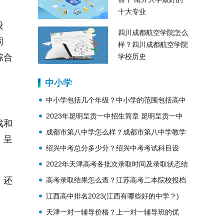
十大专业
设
四川成都航空学院怎么
同
样？四川成都航空学院
综合
学校历史
中小学
中小学包括几个年级？中小学的范围包括高中
吗？
2023年昆明呈贡一中招生简章 昆明呈贡一中
戏和
简介
成都市第八中学怎么样？成都市第八中学教学
，呈
理念？
绍兴中考总分多少分？绍兴中考考试科目设
置？
2022年天津高考各批次录取时间及录取状态结
，还
果查询
高考录取结果怎么查？江苏高考二本院校投档
。
线公布
江西高中排名2023(江西有哪些好的中学？)
天津一对一辅导价格？上一对一辅导班的优