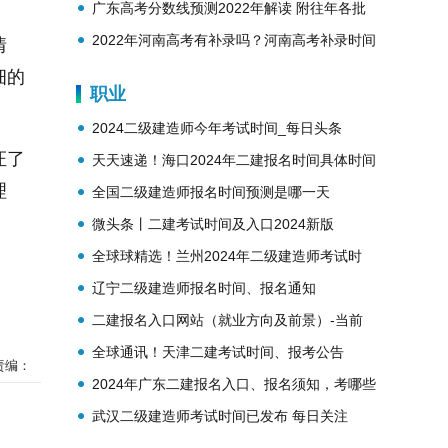
势？
广东高考分数线预测2022年解读 附往年各批
次分数线
2022年河南高考有补录吗？河南高考补录时间
情
安排
细的
职业
2024二级建造师今年考试时间_每日头条
证了
天天速递！海口2024年二建报名时间具体时间
理
安排一览表
全国二级建造师报名时间预测是哪一天
微头条丨二建考试时间及入口2024新版
全球球精选！兰州2024年二级建造师考试时
间、考试政策，培训机构有哪些
辽宁二级建造师报名时间、报名通知
二建报名入口网站（就业方向及前景）-当前
播报
全球通讯！天津二建考试时间、报考公告
责编：
（2024年批次），证书含金量高吗
2024年广东二建报名入口、报名须知，考哪些
内容_看热讯
武汉二级建造师考试时间已发布 每日关注