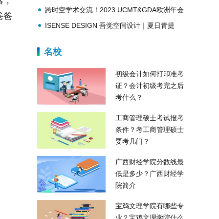
落，
起，开启夏日新体验
跨时空学术交流！2023 UCMT&GDA欧洲年会
爸爸
暨上海管理科学日内瓦论坛盛大开幕！
ISENSE DESIGN 吾觉空间设计｜夏日青提
Beauty π
名校
初级会计如何打印准考
证？会计初级考完之后
考什么？
工商管理硕士考试报考
条件？考工商管理硕士
要考几门？
广西财经学院分数线最
低是多少？广西财经学
院简介
宝鸡文理学院有哪些专
业？宝鸡文理学院什么