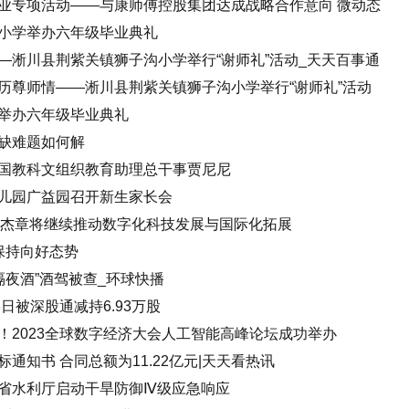
业专项活动——与康师傅控股集团达成战略合作意向 微动态
小学举办六年级毕业典礼
—淅川县荆紫关镇狮子沟小学举行“谢师礼”活动_天天百事通
历尊师情——淅川县荆紫关镇狮子沟小学举行“谢师礼”活动
举办六年级毕业典礼
缺难题如何解
国教科文组织教育助理总干事贾尼尼
儿园广益园召开新生家长会
胡杰章将继续推动数字化科技发展与国际化拓展
保持向好态势
隔夜酒”酒驾被查_环球快播
日被深股通减持6.93万股
！2023全球数字经济大会人工智能高峰论坛成功举办
通知书 合同总额为11.22亿元|天天看热讯
省水利厅启动干旱防御Ⅳ级应急响应