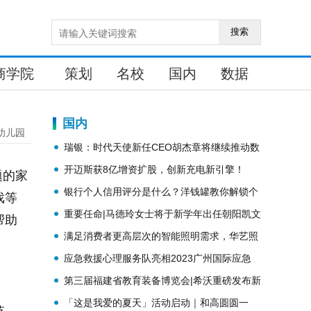
搜索
商学院
策划
名校
国内
数据
国内
幼儿园
瑞银：时代天使新任CEO胡杰章将继续推动数
字化科技发展与国际化拓展
开迈斯获8亿增资扩股，创新充电新引擎！
题的家
银行个人信用评分是什么？洋钱罐教你解锁个
戏等
人征信“新玩法”
重要任命|马德玲女士将于新学年出任朝阳凯文
帮助
校长
满足消费者更高层次的智能照明需求，华艺照
明做对了什么
应急救援心理服务队亮相2023广州国际应急
展！圆心谱持续构建应急救援"心"模式
第三届福建省教育装备博览会|希沃重磅发布新
品，助力教育数字化转型
「这是我爱的夏天」活动启动｜和高圆圆一