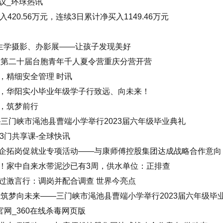
议_环球热讯
420.56万元，连续3日累计净买入1149.46万元
学生学摄影、办影展——让孩子发现美好
台联第二十届台胞青年千人夏令营重庆分营开营
，精细安全管理 时讯
，华阳实小毕业年级学子行致远、向未来！
，筑梦前行
三门峡市渑池县曹端小学举行2023届六年级毕业典礼
3门共享课-全球快讯
企拓岗促就业专项活动——与康师傅控股集团达成战略合作意向
！家中自来水带泥沙已有3周，供水单位：正排查
过激言行：调岗并配合调查 世界今亮点
 筑梦向未来——三门峡市渑池县曹端小学举行2023届六年级毕
官网_360在线杀毒网页版