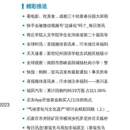
精彩推送
看电影、吃美食，成都三十幼童睿分园大班萌
娃毕业啦！_环球观速讯
快手会被微信视频号“边缘化”吗？_每日资讯
商丘学院人文学院学生在河南省第二十届高等
学校师范类专业毕业生教学技能比赛中喜获佳
全球时讯：喜报频传喜讯来，汗水倾注幸福到
绩 速讯
——淅川县荆紫关镇狮子沟小学在全镇非毕业
天天速看：新世纪外国语学校文武校区校级小
班素质考评中喜获佳绩
课题开题论证会顺利召开
全球观察：南阳市西峡县阳城镇杜岗小学：警
校共育筑牢交通“安全墙”
快报：刚刚，驻马店发布最新通知！事关所有
中小学生
喜报频传喜讯来，汗水倾注幸福到——淅川县
荆紫关镇狮子沟小学在全镇非毕业班素质考评
福田汽车：累计回购约8519万股 占比1.06%
中喜获佳绩_全球聚焦
全球热讯
京东App开放基金购买入口|当前热点
023
“气候变化与文化遗产”研讨会精彩回顾（上）_
当前独家
石家庄市井陉矿区市横涧乡托罗尼井庄天狐村
每日讯息!塞翁失马焉知非福原文（塞翁失马