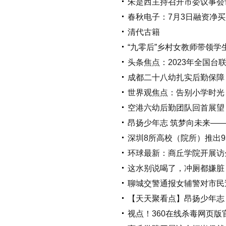
朱是西主持召开市委议事会
春秋电子：7月3日融资净买入
清代古籍
“九零后”乡村女教师带领
头条焦点：2023年全国
成都二十八幼扎实后勤保障
世界观焦点：告别小学时光
空港六幼后勤团队回首展望
昂扬少年志 筑梦向未来——
深圳8所高校（院所）推出9
环球最新：商丘学院开展访
这水别说喝了，冲厕都嫌脏
聊城交警通报女辅警对市民
【天天聚看点】昂扬少年志
视点！360在线杀毒网页版