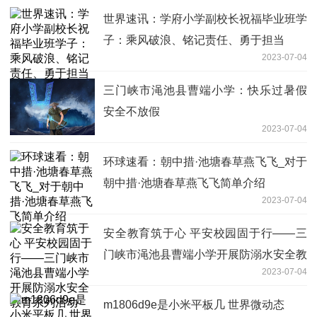
世界速讯：学府小学副校长祝福毕业班学
子：乘风破浪、铭记责任、勇于担当
2023-07-04
三门峡市渑池县曹端小学：快乐过暑假
安全不放假
2023-07-04
环球速看：朝中措·池塘春草燕飞飞_对于
朝中措·池塘春草燕飞飞简单介绍
2023-07-04
安全教育筑于心 平安校园固于行——三
门峡市渑池县曹端小学开展防溺水安全教
2023-07-04
育系列活动
m1806d9e是小米平板几 世界微动态