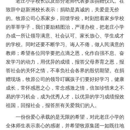
老庄小学校长以及部分老师代表参加捐赠仪式。在
致辞中赵新洲校长表示：捐助是真诚的，关爱是无价
的。牧原公司心系家乡，回馈学校，时刻想着家乡学校
的莘莘学子，我们要励精图治，严谨办校，把老庄小学
办成一所让领导满意、社会认可、家长放心、学生成才
的学校。同时还要不断学习、诲人不倦，做人民满意的
教师；希望各位同学要把点滴之恩，化作自强不息、奋
发学习的动力，用优异的成绩，报答父母养育之恩，报
答社会的关怀之情，不辜负社会各界的殷切期望。在捐
赠现场，牧原公司的领导叮嘱孩子们要好好学习，健康
成长，常怀感恩之心，常念感激之情，倍加珍惜来之不
易的学习机会，成为优秀人才，以优异的学习成绩报效
祖国，回报社会，报答所有关爱我们的人。
一份份爱心承载的是无限的希望，对此老庄小学的
全体师生表示衷心的感谢，并希望牧原集团一如既往地