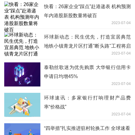
快看：26家企业“踩点”赴港递表 机构预测
年内港股新股数量将破百
2023-07-04
环球新动态：民生优先，打造宜居典范
地铁小镇青龙片区打通"断头路"工程将启
2023-07-04
动
泰勒丝歌迷为优先购票 大华银行信用卡
申请日均增45%
2023-07-04
环球速讯：多家银行打响理财产品费
率“价格战”
2023-07-04
“四举措”扎实推进驻村轮换工作 全球速看