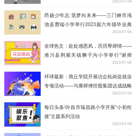
2023-07-04
昂扬少年志 筑梦向未来——三门峡市渑
池县曹端小学举行2023届六年级毕业典
2023-07-04
礼
全球热文：处处感恩风，历历尊师情——
淅川县荆紫关镇狮子沟小学举行“谢师
2023-07-04
礼”活动
环球最新：商丘学院开展访企拓岗促就业
专项活动——与康师傅控股集团达成战略
2023-07-04
合作意向
每日头条!许昌市瑞昌路小学开展“小初衔
接”主题系列活动
2023-07-03