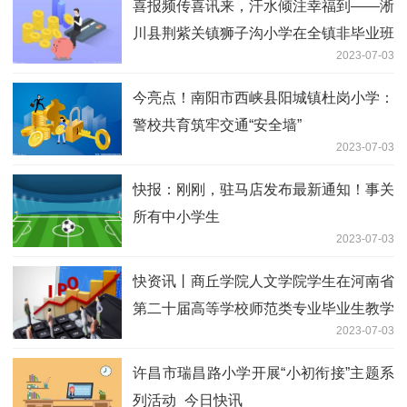
喜报频传喜讯来，汗水倾注幸福到——淅
川县荆紫关镇狮子沟小学在全镇非毕业班
2023-07-03
素质考评中喜获佳绩_全球聚焦
今亮点！南阳市西峡县阳城镇杜岗小学：
警校共育筑牢交通“安全墙”
2023-07-03
快报：刚刚，驻马店发布最新通知！事关
所有中小学生
2023-07-03
快资讯丨商丘学院人文学院学生在河南省
第二十届高等学校师范类专业毕业生教学
2023-07-03
技能比赛中喜获佳绩
许昌市瑞昌路小学开展“小初衔接”主题系
列活动_今日快讯