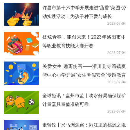
许昌市第十六中学开展走进“蔬香”菜园 劳
动实践活动：为孩子种下爱与成长
2023-07-04
技炫青春，能创未来！2023年洛阳市中
等职业教育技能大赛开赛
2023-07-04
关爱女生 远离伤害——淅川县寺湾镇夏
湾中心小学开展“女生暑假安全”专题教育
2023-07-04
会议 热点评
全球短讯！盘州市监丨响水分局确保煤矿
计量器具量值准确可靠
2023-07-04
走转改丨兴马洲观察：湘江里的桃源之境