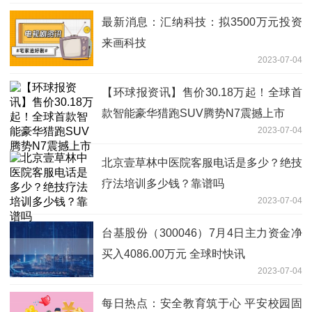
最新消息：汇纳科技：拟3500万元投资
来画科技
2023-07-04
【环球报资讯】售价30.18万起！全球首
款智能豪华猎跑SUV腾势N7震撼上市
2023-07-04
北京壹草林中医院客服电话是多少？绝技
疗法培训多少钱？靠谱吗
2023-07-04
台基股份（300046）7月4日主力资金净
买入4086.00万元 全球时快讯
2023-07-04
每日热点：安全教育筑于心 平安校园固