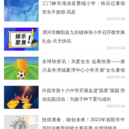
三门峡市渑池县曹端小学：快乐过暑假
安全不放假-讯息
2023-07-04
漯河市舞阳县九街镇伸张小学召开散学典
礼会-天天快讯
2023-07-04
全球快资讯：关爱女生 远离伤害——淅
川县寺湾镇夏湾中心小学开展“女生暑假
2023-07-04
安全”专题教育会议
许昌市第十六中学开展走进“蔬香”菜园 劳
动实践活动：为孩子种下爱与成长
2023-07-04
技炫青春，能创未来！2023年洛阳市中
等职业教育技能大赛开赛 全球球精选