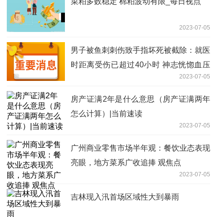
菜粕多数稳定 棉粕波动有限_每日视点
2023-07-05
男子被鱼刺刺伤致手指坏死被截除：就医
时距离受伤已超过40小时 神志恍惚血压
2023-07-05
不稳体温较低
房产证满2年是什么意思（房产证满两年
怎么计算）|当前速读
2023-07-05
广州商业零售市场半年观：餐饮业态表现
亮眼，地方菜系广收追捧 观焦点
2023-07-05
吉林现入汛首场区域性大到暴雨