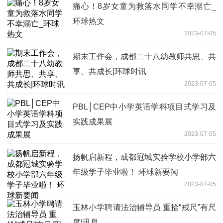
痛心！8岁女童为救落水同学不幸溺亡_
环球热文
2023-07-05
期末工作会，成都二十八幼教师共思、共
享、共成长|环球时讯
2023-07-05
PBL│CEP中小学英语学科项目式学习及
实践成果展
2023-07-05
扬帆启新程，成都冠城实验学校小学部六
年级学子毕业啦！ 环球新要闻
2023-07-05
玉林小学聘请法治辅导员 重拾“戒尺”有尺
度|讯息