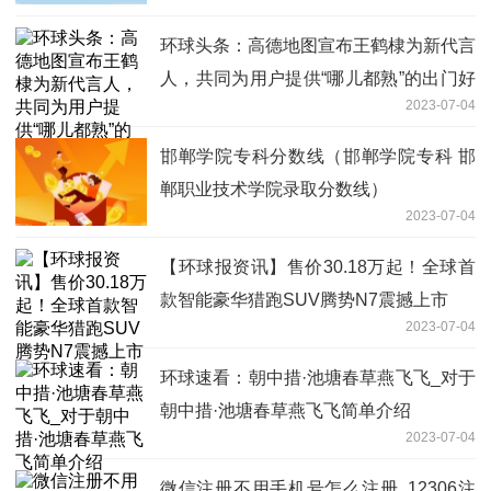
环球头条：高德地图宣布王鹤棣为新代言
人，共同为用户提供“哪儿都熟”的出门好
2023-07-04
生活服务
邯郸学院专科分数线（邯郸学院专科 邯
郸职业技术学院录取分数线）
2023-07-04
【环球报资讯】售价30.18万起！全球首
款智能豪华猎跑SUV腾势N7震撼上市
2023-07-04
环球速看：朝中措·池塘春草燕飞飞_对于
朝中措·池塘春草燕飞飞简单介绍
2023-07-04
微信注册不用手机号怎么注册_12306注