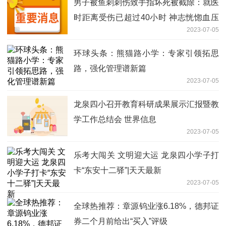
男子被鱼刺刺伤致手指坏死被截除：就医
时距离受伤已超过40小时 神志恍惚血压
2023-07-05
不稳体温较低
环球头条：熊猫路小学：专家引领拓思
路，强化管理谱新篇
2023-07-05
龙泉四小召开教育科研成果展示汇报暨教
学工作总结会 世界信息
2023-07-05
乐考大闯关 文明迎大运 龙泉四小学子打
卡“东安十二驿”|天天最新
2023-07-05
全球热推荐：章源钨业涨6.18%，德邦证
券二个月前给出“买入”评级