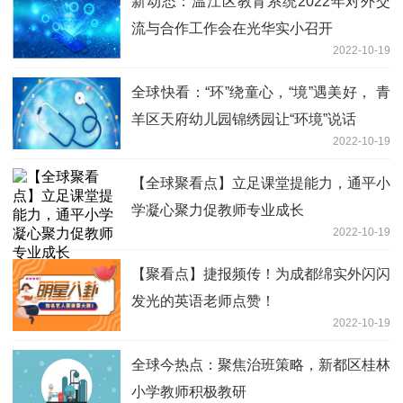
新动态：温江区教育系统2022年对外交
流与合作工作会在光华实小召开
2022-10-19
全球快看：“环”绕童心，“境”遇美好， 青
羊区天府幼儿园锦绣园让“环境”说话
2022-10-19
【全球聚看点】立足课堂提能力，通平小
学凝心聚力促教师专业成长
2022-10-19
【聚看点】捷报频传！为成都绵实外闪闪
发光的英语老师点赞！
2022-10-19
全球今热点：聚焦治班策略，新都区桂林
小学教师积极教研