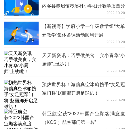
内乡县赤眉镇琴溪村小学召开教学质量分
2022-10-20
析会
【新视野】学府小学一年级数学组“大单
元教学”集体备课活动顺利开展
2022-10-20
天天新资讯：巧手做美食，实小青华“小
厨师”上线啦！
2022-10-20
预热世界杯！海信真空冰箱携手“女足冠
军门将”赵丽娜开启足球趴！
2022-10-20
韩亚航空获“2022韩国产业顾客满意度
（KCSI）航空部门第一名”