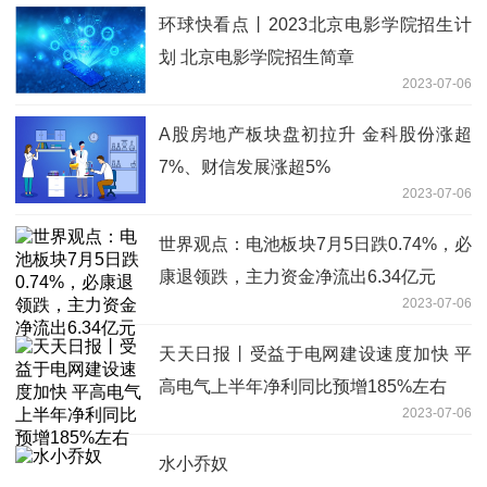
环球快看点丨2023北京电影学院招生计
划 北京电影学院招生简章
2023-07-06
A股房地产板块盘初拉升 金科股份涨超
7%、财信发展涨超5%
2023-07-06
世界观点：电池板块7月5日跌0.74%，必
康退领跌，主力资金净流出6.34亿元
2023-07-06
天天日报丨受益于电网建设速度加快 平
高电气上半年净利同比预增185%左右
2023-07-06
水小乔奴