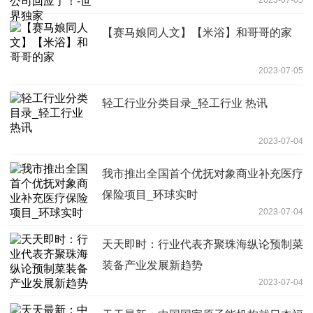
【赛马娘同人文】【米浴】和哥哥的家
2023-07-05
轻工行业分类目录_轻工行业 热讯
2023-07-04
我市推出全国首个优抚对象商业补充医疗
保险项目_环球实时
2023-07-04
天天即时：行业代表齐聚珠海纵论预制菜
装备产业发展新趋势
2023-07-04