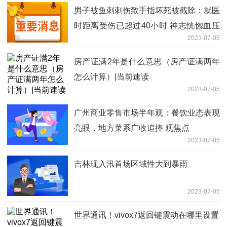
男子被鱼刺刺伤致手指坏死被截除：就医
时距离受伤已超过40小时 神志恍惚血压
2023-07-05
不稳体温较低
房产证满2年是什么意思（房产证满两年
怎么计算）|当前速读
2023-07-05
广州商业零售市场半年观：餐饮业态表现
亮眼，地方菜系广收追捧 观焦点
2023-07-05
吉林现入汛首场区域性大到暴雨
2023-07-05
世界通讯！vivox7返回键震动在哪里设置