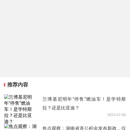
推荐内容
兰博基尼明年“停售”燃油车！是学特斯
拉？还是比亚迪？
2023-07-06
焦点观察：湖南省直公积金发布新政，仅