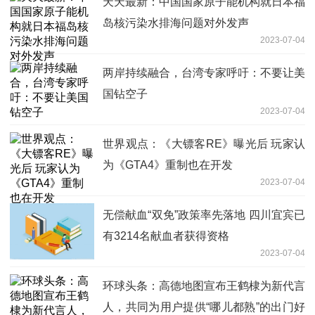
天天最新：中国国家原子能机构就日本福
岛核污染水排海问题对外发声
2023-07-04
两岸持续融合，台湾专家呼吁：不要让美
国钻空子
2023-07-04
世界观点：《大镖客RE》曝光后 玩家认
为《GTA4》重制也在开发
2023-07-04
无偿献血“双免”政策率先落地 四川宜宾已
有3214名献血者获得资格
2023-07-04
环球头条：高德地图宣布王鹤棣为新代言
人，共同为用户提供“哪儿都熟”的出门好