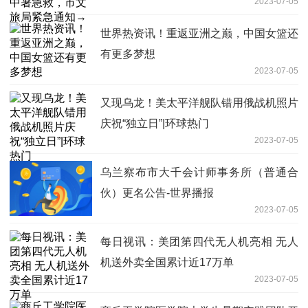
2023-07-05
世界热资讯！重返亚洲之巅，中国女篮还
有更多梦想
2023-07-05
又现乌龙！美太平洋舰队错用俄战机照片
庆祝“独立日”|环球热门
2023-07-05
乌兰察布市大千会计师事务所（普通合
伙）更名公告-世界播报
2023-07-05
每日视讯：美团第四代无人机亮相 无人
机送外卖全国累计近17万单
2023-07-05