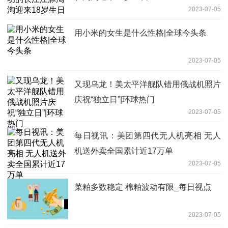
2023-07-05
用小米的女生是什么性格|全球今头条
2023-07-05
又现乌龙！美太平洋舰队错用俄战机照片
庆祝“独立日”|环球热门
2023-07-05
每日视讯：美团第四代无人机亮相 无人
机送外卖全国累计近17万单
2023-07-05
菜粕多数稳定 棉粕波动有限_每日视点
2023-07-05