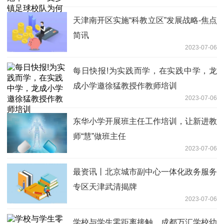
天津南开区实施“科教立区”发展战略-焦点
简讯
2023-07-06
每日快报!为实践而学，在实践中学，龙
成小学邀徐猛教授作教师培训
2023-07-06
东华小学开展班主任工作培训，让新进教
师“慧”做班主任
2023-07-06
最资讯丨北京城市副中心一体化政务服务
专区天津武清揭牌
2023-07-06
学校与学生零距离接触，成都万汇学校幼