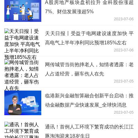
A股房地产板块盘初拉升 金科股份涨超
7%、财信发展涨超5%
2023-07-06
天天日报丨受益于电网建设速度加快 平
高电气上半年净利同比预增185%左右
2023-07-06
网传城管当街抱摔老人，知情者透露：老
人占道经营，砸车伤人在先
2023-07-05
临港新兴金融智算融合创新平台启动：推
动金融数据产业快速发展_全球快消息
2023-07-05
通讯！首例人工环境下繁育成功的长江江
豚淘淘迎来18岁生日