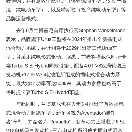
者选购，并有意效仿比亚迪（停售燃油车型，仅投产插
混、纯电动车型），以及特斯拉（投产纯电动车型）等
品牌运营模式。
去年6月兰博基尼首席执行官Stephan Winkelmann
表示，品牌旗下Urus车型将在2024年推出全新插电式
混合动力系统，并计划将于2029推出第二代Urus车
型，且采用纯电形式驱动。据悉，前者将搭载保时捷卡
宴Turbo S E-Hybrid同款引擎，配备4.0T V8双涡轮增压
发动机+17.9kW·h电池组所组成的插电式混合动力系
统，最大输出功率可达503kW，其动力参数也略高于
保时捷卡宴Turbo S E-Hybrid车型。
与此同时，兰博基尼也在去年3月推出了首款插电
式混合动力超跑车型，新车可视为Aventador“继任
者”车型，并命名为“Revuelto”；新车动力上搭载了6.5L
V12自然吸气发动机+三台电动机所组成的插电式混合