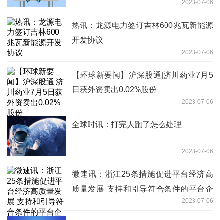
2023-07-06
热讯：龙源电力签订吉林600兆瓦新能源
开发协议
2023-07-06
【环球新要闻】沪深股通|济川药业7月5
日获外资卖出0.02%股份
2023-07-06
全球时讯：打完人跑了怎么处理
2023-07-06
微速讯：浙江25条措施促进平台经济高
质量发展 支持和引导符合条件的平台企
2023-07-06
业在境内外上市