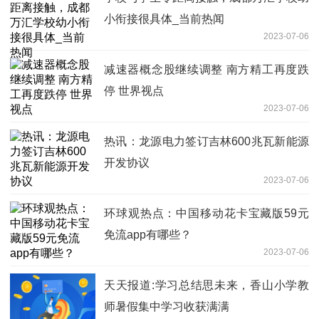
小衔接很具体_当前热闻
2023-07-06
减速器概念股继续调整 南方精工再度跌
停 世界视点
2023-07-06
热讯：龙源电力签订吉林600兆瓦新能源
开发协议
2023-07-06
环球观热点：中国移动花卡宝藏版59元
免流app有哪些？
2023-07-06
天天报道:学习总结思未来，香山小学教
师暑假集中学习收获满满