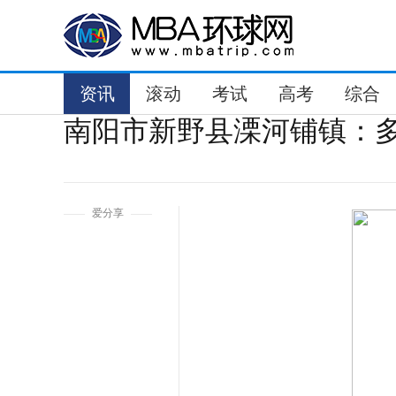
资讯
滚动
考试
高考
综合
南阳市新野县溧河铺镇：多
1
爱分享