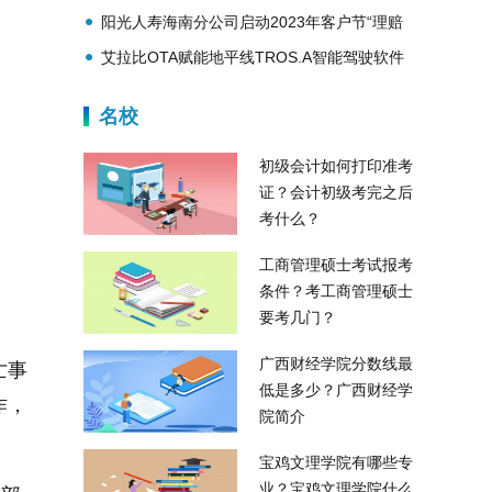
护航学子成功梦想
阳光人寿海南分公司启动2023年客户节“理赔
结束 爱心延续”活动
艾拉比OTA赋能地平线TROS.A智能驾驶软件
生态持续进化
名校
初级会计如何打印准考
证？会计初级考完之后
考什么？
工商管理硕士考试报考
条件？考工商管理硕士
要考几门？
广西财经学院分数线最
亡事
低是多少？广西财经学
作，
院简介
宝鸡文理学院有哪些专
业？宝鸡文理学院什么