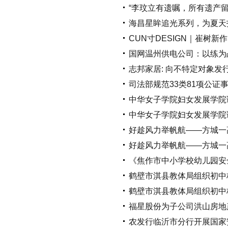
“李玟立有遗嘱，所有遗产留
海昌星眸追光系列，为夏天
CUN寸DESIGN｜崔树新
国网温州供电公司：以练为
志邦家居: 向不特定对象
司法部规范33类81项公证
中华女子学院妇女发展学院
中华女子学院妇女发展学院
好趁风力举帆航——方城一
好趁风力举帆航——方城一
《焦作市中小学校幼儿园安
鹤壁市淇县教体局组织初中
鹤壁市淇县教体局组织初中
福星股份为子公司洪山房地产
农发行临沂市分行开展国家