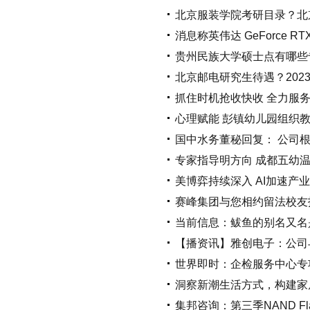
北京服装学院考研目录？北
消息称英伟达 GeForce RTX
贵州民族大学硕士点有哪些
北京邮电研究生待遇？202
抓住时机抢收快收 全力服务
心理赋能 彭镇幼儿园组织教
国中水务董秘回复： 公司
专家指导明方向 成都五幼
美博弈持续深入 AI加速产
赛峰集团与您相约留法校友
当前信息：鲅鱼的别名又名
【播资讯】雅创电子：公司
世界即时：企检服务中心专项
洞察新潮生活方式，构建家居
集邦咨询：第三季NAND Fl