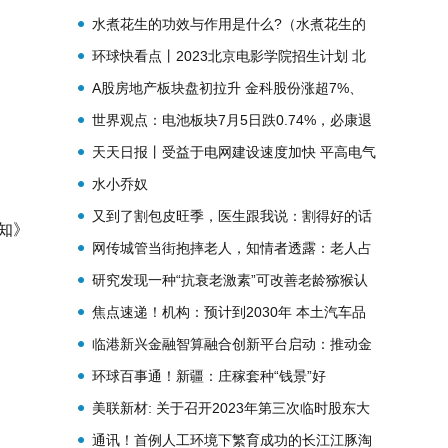
展 支持和引导符合条件的平台企业在境内外上
水煮花生的功效与作用是什么?（水煮花生的
市
功效与作用）
环球快看点丨2023北京电影学院招生计划 北
京电影学院招生简章
A股房地产板块盘初拉升 金科股份涨超7%、
财信发展涨超5%
世界观点：电池板块7月5日跌0.74%，必康退
领跌，主力资金净流出6.34亿元
天天日报丨受益于电网建设速度加快 平高电气
上半年净利同比预增185%左右
水小乔奴
又到了割包皮旺季，医生跟我说：割得好的话
知》
帮我宣传一下|每日信息
网传城管当街抱摔老人，知情者透露：老人占
道经营，砸车伤人在先
研究发现一种“抗衰老激素”可改善老龄猕猴认
知能力|环球实时
焦点速递！机构：预计到2030年 本土汽车品
牌在中国将占据65%的市场份额
临港新兴金融智算融合创新平台启动：推动金
融数据产业快速发展_全球快消息
环球百事通！新疆：庄稼套种“钱景”好
美联新材: 关于召开2023年第三次临时股东大
会的通知-即时
通讯！首例人工环境下繁育成功的长江江豚淘