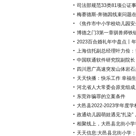
司法部规范33类81项公证
梅赛德斯-奔驰因线束问题在
《焦作市中小学校幼儿园安
博德之门3第一章驯兽师铁
2023百合婚礼年中盘点丨
上海信托副总经理叶力俭：
中国联通软件研究院副院长
四川恩广高速突发山体岩石
天天快播：快乐工作 幸福生
河北省人大常委会原党组成
东莞诈骗罪的立案条件
大邑县2022-2023学
政通幼儿园萌娃遇见“扎染”，
相聚线上，大邑县北街小学学
天天信息:大邑县北街小学