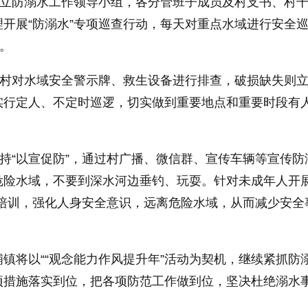
成立防溺水工作领导小组，各分管班子成员及村支书、村
开展“防溺水”专项巡查行动，每天对重点水域进行安全
”。
各村对水域安全警示牌、救生设备进行排查，破损缺失则
实行定人、不定时巡逻，切实做到重要地点和重要时段有
坚持“以宣促防”，通过村广播、微信群、宣传车辆等宣传防
危险水域，不要到深水河边垂钓、玩耍。针对未成年人开展
识培训，强化人身安全意识，远离危险水域，从而减少安全
镇将以““观念能力作风提升年”活动为契机，继续紧抓防
项措施落实到位，把各项防范工作做到位，坚决杜绝溺水
。