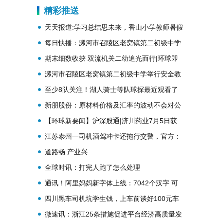
精彩推送
天天报道:学习总结思未来，香山小学教师暑假
集中学习收获满满
每日快播：漯河市召陵区老窝镇第二初级中学
举行安全教育暨散学典礼大会
期末细数收获 双流机关二幼追光而行|环球即
时看
漯河市召陵区老窝镇第二初级中学举行安全教
育暨散学典礼大会
至少8队关注！湖人骑士等队球探最近观看了
詹姆斯二儿子的比赛 世界短讯
新朋股份：原材料价格及汇率的波动不会对公
司业绩产生实质性的影响
【环球新要闻】沪深股通|济川药业7月5日获
外资卖出0.02%股份
江苏泰州一司机酒驾冲卡还拖行交警，官方：
司机已控制，交警无碍 焦点资讯
道路畅 产业兴
全球时讯：打完人跑了怎么处理
通讯！阿里妈妈新字体上线：7042个汉字 可
变四款参数
四川黑车司机坑学生钱，上车前谈好100元车
费，开空调又要加30元
微速讯：浙江25条措施促进平台经济高质量发