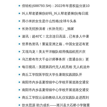
淘迎来18岁生日
倍轻松(688793.SH)：2022年年度权益分派10
转4股
叫人帮老婆揪痧好吗_叫人帮老婆揪痧|每日观
点
用小米的女生是什么性格|全球今头条
长孙无忧扮演者（长孙无忧）_独家
速讯：超40℃！北京连日高温，已有多人中暑
急救，市文旅局紧急通知→
世界热资讯！重返亚洲之巅，中国女篮还有更
多梦想
又现乌龙！美太平洋舰队错用俄战机照片庆
祝“独立日”|环球热门
乌兰察布市大千会计师事务所（普通合伙）更
名公告-世界播报
每日视讯：美团第四代无人机亮相 无人机送外
卖全国累计近17万单
商丘工学院医学院大学生暑期实践团队开
展“爱心义诊进社区”活动_播资讯
南阳市内乡县夏馆镇中心学校开展道路交通安
全教育活动 天天动态
南阳市内乡县夏馆镇中心学校开展道路交通安
全教育活动|焦点日报
商丘工学院云朵助教幼儿礼仪实践队走进西刘
幼儿园开展“户外游戏孕育优良品格”活动
饮水思源 助力成长——淅川县大石桥小学隆重