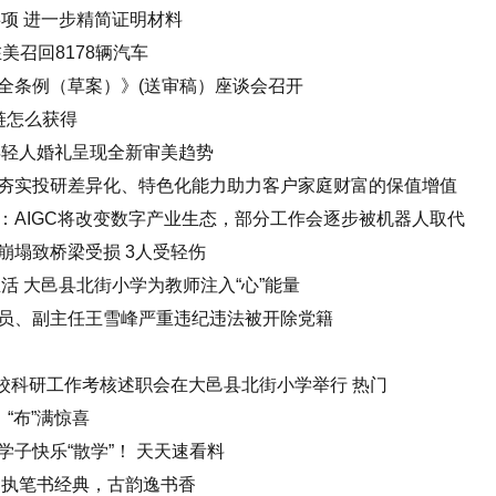
事项 进一步精简证明材料
美召回8178辆汽车
全条例（草案）》(送审稿）座谈会召开
链怎么获得
年轻人婚礼呈现全新审美趋势
夯实投研差异化、特色化能力助力客户家庭财富的保值增值
：AIGC将改变数字产业生态，部分工作会逐步被机器人取代
崩塌致桥梁受损 3人受轻伤
活 大邑县北街小学为教师注入“心”能量
员、副主任王雪峰严重违纪违法被开除党籍
年度学校科研工作考核述职会在大邑县北街小学举行 热门
“布”满惊喜
子快乐“散学”！ 天天速看料
：执笔书经典，古韵逸书香