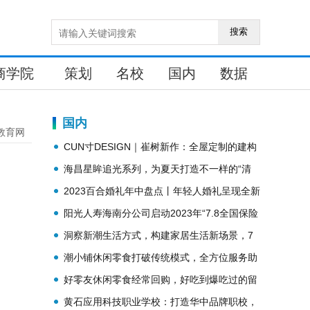
搜索
商学院
策划
名校
国内
数据
国内
教育网
CUN寸DESIGN｜崔树新作：全屋定制的建构
主义-RARA竹院儿
海昌星眸追光系列，为夏天打造不一样的“清
冷感”
2023百合婚礼年中盘点丨年轻人婚礼呈现全新
审美趋势
阳光人寿海南分公司启动2023年“7.8全国保险
公众宣传日”系列活动
洞察新潮生活方式，构建家居生活新场景，7
月13-15日就在第12届上海尚品家居展
潮小铺休闲零食打破传统模式，全方位服务助
力商家盈利
好零友休闲零食经常回购，好吃到爆吃过的留
个名
黄石应用科技职业学校：打造华中品牌职校，