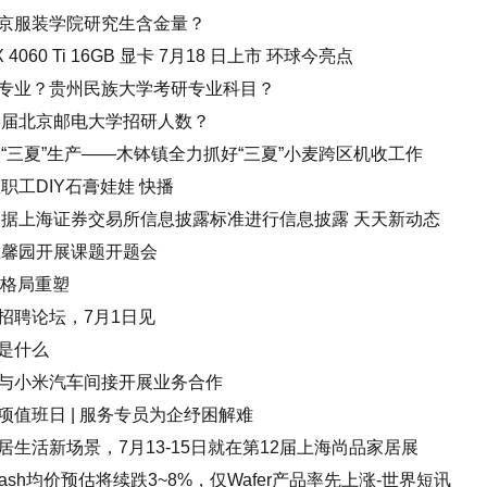
京服装学院研究生含金量？
 4060 Ti 16GB 显卡 7月18 日上市 环球今亮点
专业？贵州民族大学考研专业科目？
3届北京邮电大学招研人数？
“三夏”生产——木钵镇全力抓好“三夏”小麦跨区机收工作
职工DIY石膏娃娃 快播
根据上海证券交易所信息披露标准进行信息披露 天天新动态
温馨园开展课题开题会
业格局重塑
招聘论坛，7月1日见
是什么
与小米汽车间接开展业务合作
值班日 | 服务专员为企纾困解难
生活新场景，7月13-15日就在第12届上海尚品家居展
ash均价预估将续跌3~8%，仅Wafer产品率先上涨-世界短讯