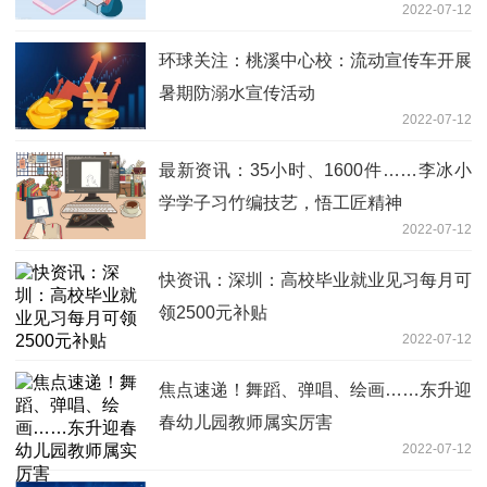
2022-07-12
环球关注：桃溪中心校：流动宣传车开展
暑期防溺水宣传活动
2022-07-12
最新资讯：35小时、1600件……李冰小
学学子习竹编技艺，悟工匠精神
2022-07-12
快资讯：深圳：高校毕业就业见习每月可
领2500元补贴
2022-07-12
焦点速递！舞蹈、弹唱、绘画……东升迎
春幼儿园教师属实厉害
2022-07-12