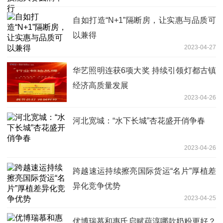
自如打造“N+1”隔断房，让实惠与品质可
以兼得
2023-04-27
华艺照明连获6项大奖 持续引领灯都古镇
经济高质量发展
2023-04-26
河北宽城：“水下长城”杏花盛开俏争春
2023-04-26
跨越速运持续擦亮国际货运“名片”厚植差
异化竞争优势
2023-04-25
优博瑞慕和惠氏启赋藴淳哪款奶粉更好？