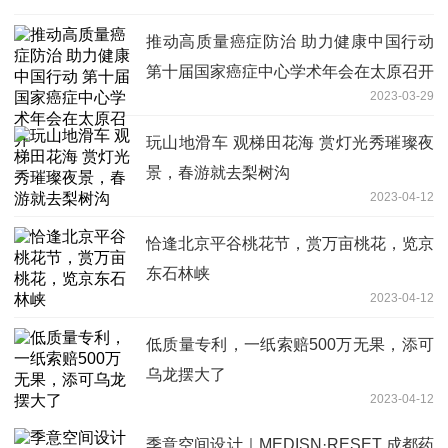
推动高质量癌症防治 助力健康中国行动
第十届国家癌症中心学术年会在太原召开
2023-03-29
玩山地滑车 观梯田花海 赏灯光秀璀璨夜
景，春游就去梨树沟
2023-04-12
恰逢北京平谷桃花节，赏万亩桃花，览京
东石林峡
2023-04-12
低质量专利，一纸索赔500万无果，添可
乌龙摆大了
2023-04-12
季意空间设计｜MEDISN·RESET 成都药