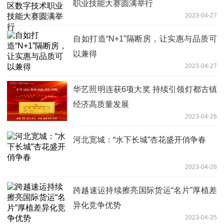
职业技能大赛圆满举行
2023-04-27
自如打造“N+1”隔断房，让实惠与品质可
以兼得
2023-04-27
华艺照明连获6项大奖 持续引领灯都古镇
经济高质量发展
2023-04-26
河北宽城：“水下长城”杏花盛开俏争春
2023-04-26
跨越速运持续擦亮国际货运“名片”厚植差
异化竞争优势
2023-04-25