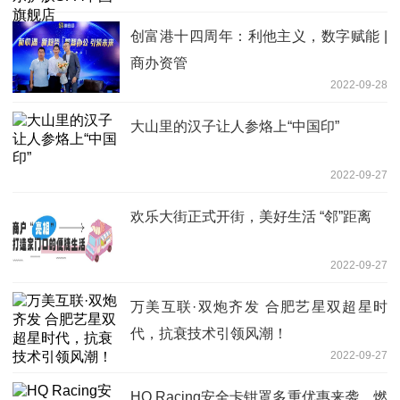
创富港十四周年：利他主义，数字赋能 |
商办资管
2022-09-28
大山里的汉子让人参烙上“中国印”
2022-09-27
欢乐大街正式开街，美好生活 “邻”距离
2022-09-27
万美互联·双炮齐发 合肥艺星双超星时
代，抗衰技术引领风潮！
2022-09-27
HQ Racing安全卡钳罩多重优惠来袭，燃