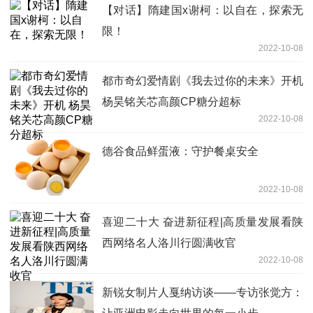
【对话】隋建国x谢柯：以自在，探索无
限！
2022-10-08
都市奇幻爱情剧《我去过你的未来》开机
杨昊铭关芯高颜CP糖分超标
2022-10-08
德谷食品鲜蛋液：守护餐桌安全
2022-10-08
喜迎二十大 奋进新征程|高质量发展看陕
西网络名人洛川行圆满收官
2022-10-08
新锐女制片人戛纳访谈——专访张觉方：