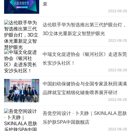
束
2022-09-29
达伦联手华为智选推出第三代护眼台灯，
3D立体光重新定义智慧护眼光
2022-09-29
中瑞文化促进协会《银河社区》走进东莞
长安沙头社区！
2022-09-29
中国妇幼保健协会与全国专家及秋田满满
品牌就宝宝精细化辅食喂养展开研讨
2022-09-28
吾觉空间设计 · 卜天静｜SKINLALA 思肤
乐护肤SPA中国旗舰店
2022-09-28