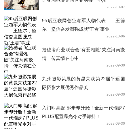
让亚洲电影走向世界的每一小步
2022-10-07
95后互联网创业领军人物代表——王德
尔，坚信奋发图强成就“王者”事业
2022-10-06
拾穗者商业联合会“有爱相随”关注河南疫
情，传真情在心中
2022-09-30
九州摄影策展的黄昆荣获第22届平遥国
际摄影大展优秀作品奖
2022-09-30
入门即高配 起步即升舱！全新一代瑞虎7
PLUS配置曝光令对手颤抖！
2022-09-30