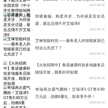
2022-09-20
开课》上线
软硬兼施、刚柔并济，为何谈及安全话
题，最近总绕不开艾瑞泽8
2022-09-20
艾琳智能科技——服务老人的智能家居已
经这么先进了？
2022-09-20
【火热招商中】鲁诺健康科技多地服务店
陆续开放，顾客好评如潮
2022-09-20
奇瑞再次霸气圈粉！艾瑞泽5 GT售9.99
万元起，劲燃6重礼，惊喜享不停！
2022-09-19