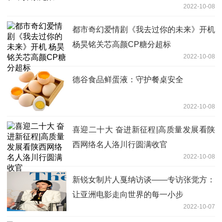
2022-10-08
都市奇幻爱情剧《我去过你的未来》开机
杨昊铭关芯高颜CP糖分超标
2022-10-08
德谷食品鲜蛋液：守护餐桌安全
2022-10-08
喜迎二十大 奋进新征程|高质量发展看陕
西网络名人洛川行圆满收官
2022-10-08
新锐女制片人戛纳访谈——专访张觉方：
让亚洲电影走向世界的每一小步
2022-10-07