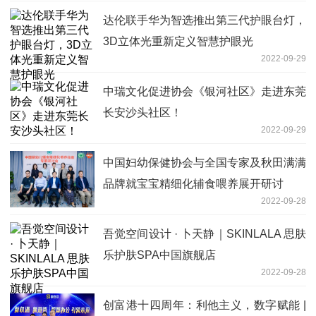
达伦联手华为智选推出第三代护眼台灯，
3D立体光重新定义智慧护眼光
2022-09-29
中瑞文化促进协会《银河社区》走进东莞
长安沙头社区！
2022-09-29
中国妇幼保健协会与全国专家及秋田满满
品牌就宝宝精细化辅食喂养展开研讨
2022-09-28
吾觉空间设计 · 卜天静｜SKINLALA 思肤
乐护肤SPA中国旗舰店
2022-09-28
创富港十四周年：利他主义，数字赋能 |