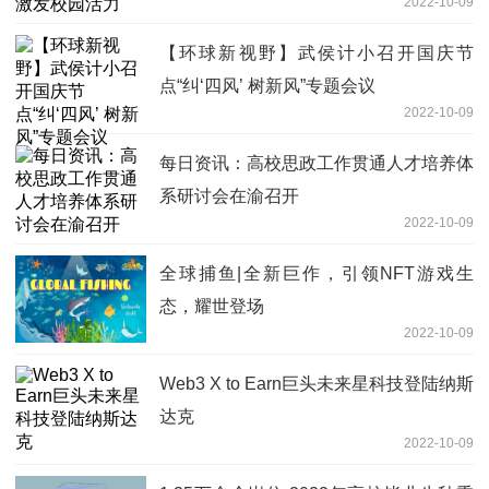
2022-10-09
【环球新视野】武侯计小召开国庆节
点“纠‘四风’ 树新风”专题会议
2022-10-09
每日资讯：高校思政工作贯通人才培养体
系研讨会在渝召开
2022-10-09
全球捕鱼|全新巨作，引领NFT游戏生
态，耀世登场
2022-10-09
Web3 X to Earn巨头未来星科技登陆纳斯
达克
2022-10-09