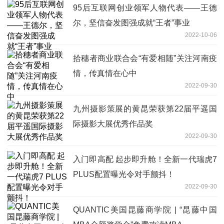
95后互联网创业领军人物代表——王德
尔，坚信奋发图强成就“王者”事业
2022-10-06
拾穗者商业联合会“有爱相随”关注河南疫
情，传真情在心中
2022-09-30
九州摄影策展的黄昆荣获第22届平遥国
际摄影大展优秀作品奖
2022-09-30
入门即高配 起步即升舱！全新一代瑞虎7
PLUS配置曝光令对手颤抖！
2022-09-30
QUANTIC美国昆藤商学院 | “昆藤中国