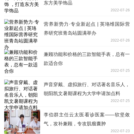
东方美学饰品
2022-07-26
营养新势力·专业新起点 | 英珞维国际营
养研究班青岛站圆满举办
2022-07-26
兼顾功能和价格的三款智能手表，总有一
款适合你
2022-07-25
声音穿戴、虚拟旅行、对话著名音乐人，
朝阳凯文暑期课程为大学申请加点料
2022-07-25
李伯群主任云太医看诊医案——软坚敛
气，攻补兼顾，专攻肌瘤囊肿
2022-07-23