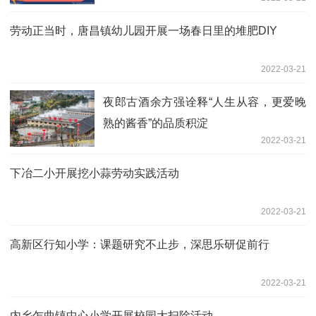
劳动正当时，唐昌镇幼儿园开展一场春日里的堆肥DIY
2022-03-21
夜郎古酒余方强诠释“人生从容，更爱晚
熟的酱香”的品质积淀
2022-03-21
下冶二小开展挖小蒜劳动实践活动
2022-03-21
高新区行知小学：课题研究不止步，深思乐研促前行
2022-03-21
内乡乍曲镇中心小学开展校园大扫除活动