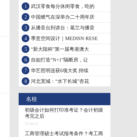
1
武汉零食每分休闲零食，吃的
季意空间设计｜MEDISN
2
中国燃气在深举办二十周年庆
3
从播音台到讲台：葛兰与播音
4
季意空间设计｜MEDISN·RESE
5
“新大陆杯”第一届粤港澳大
6
自如打造“N+1”隔断房，让
7
华艺照明连获6项大奖 持续
8
河北宽城：“水下长城”杏花
名校
初级会计如何打印准考证？会计初级
考完之后
23-04-21
工商管理硕士考试报考条件？考工商