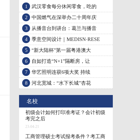
1
武汉零食每分休闲零食，吃的
从播音台到讲台：葛兰
季意空间设计｜MEDISN
2
中国燃气在深举办二十周年庆
3
从播音台到讲台：葛兰与播音
4
季意空间设计｜MEDISN·RESE
5
“新大陆杯”第一届粤港澳大
6
自如打造“N+1”隔断房，让
7
华艺照明连获6项大奖 持续
8
河北宽城：“水下长城”杏花
名校
初级会计如何打印准考证？会计初级
考完之后
23-04-21
工商管理硕士考试报考条件？考工商